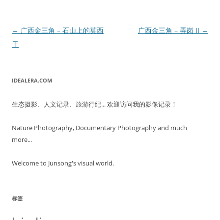
文
←
广西金三角 – 石山上的莫西
广西金三角 – 弄岗 II
→
章
干
导
航
IDEALERA.COM
生态摄影、人文记录、旅游行纪... 欢迎访问我的影像记录！
Nature Photography, Documentary Photography and much
more...
Welcome to Junsong's visual world.
标签