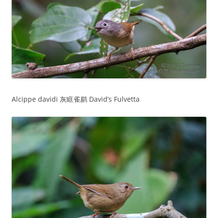
Alcippe davidi 灰眶雀鹛 David’s Fulvetta