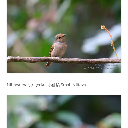
Niltava macgrigoriae 小仙鹟 Small Niltava