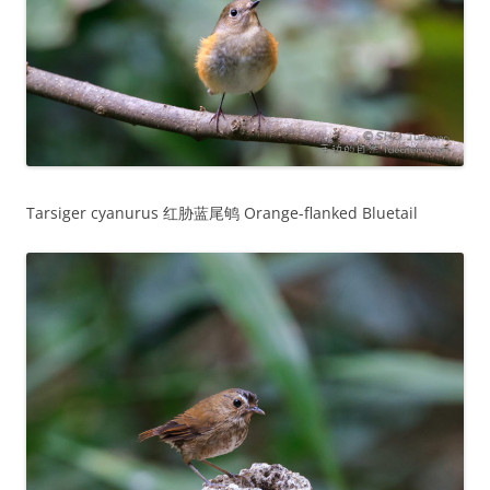
Tarsiger cyanurus 红胁蓝尾鸲 Orange-flanked Bluetail