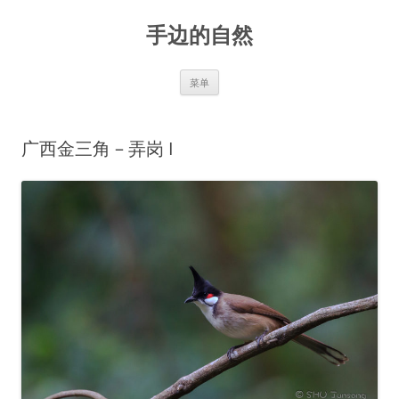
手边的自然
跳
菜单
至
正
文
广西金三角 – 弄岗 I