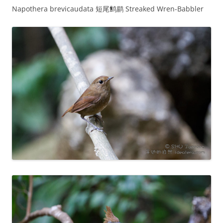
Napothera brevicaudata 短尾鹪鹛 Streaked Wren-Babbler