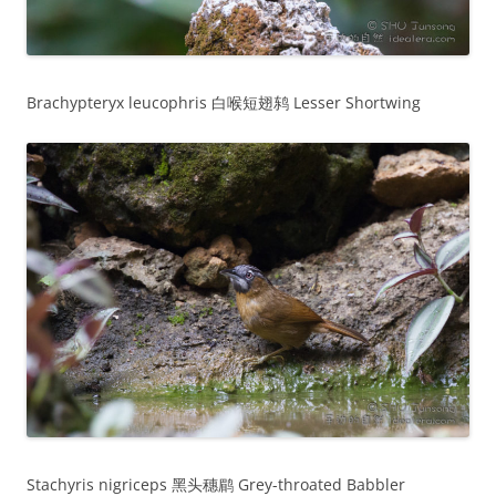
Brachypteryx leucophris 白喉短翅鸫 Lesser Shortwing
Stachyris nigriceps 黑头穗鹛 Grey-throated Babbler