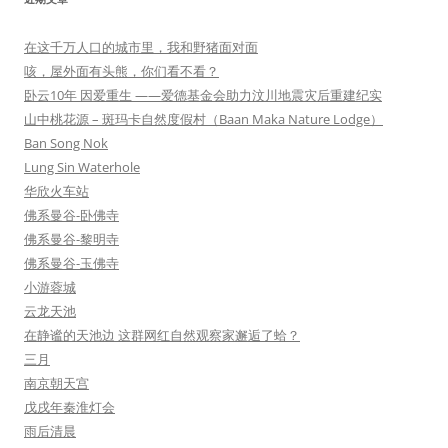
在这千万人口的城市里，我和野猪面对面
咳，屋外面有头熊，你们看不看？
卧云10年 因爱重生 ——爱德基金会助力汶川地震灾后重建纪实
山中桃花源 – 斑玛卡自然度假村（Baan Maka Nature Lodge）
Ban Song Nok
Lung Sin Waterhole
华欣火车站
佛系曼谷-卧佛寺
佛系曼谷-黎明寺
佛系曼谷-玉佛寺
小游蓉城
云龙天池
在静谧的天池边 这群网红自然观察家邂逅了蛤？
三月
南京朝天宫
戊戌年秦淮灯会
雨后清晨