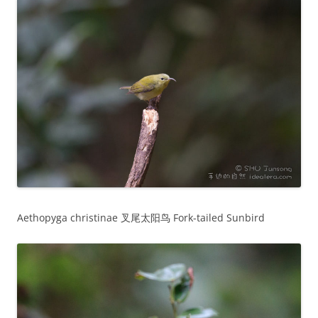
Aethopyga christinae 叉尾太阳鸟 Fork-tailed Sunbird