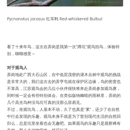
Pycnonotus jocosus 红耳鹎 Red-whiskered Bulbul
看了十来年鸟，这次在弄岗是我第一次“蹲坑”观鸟拍鸟，体验特
别，聊聊感受～
对于观鸟人
弄岗地处广西大石山区，在中低层茂密的灌木丛林中观鸟的挑战
是非常大的，我们这次去的弄亨屯就在保护区边缘，鸟的密度也
不算高，江苏观鸟会的几位小伙伴很快将奔赴弄岗参加观鸟赛，
到时候一定会有些特别体会。在类似版纳幽暗的雨林里，弄岗的
几个高光鸟种没鸟坑可真的没那么容易见。
不过，坐观坑鸟，人基本不动，久了也真是“累”，还少了在自然
中行走发现的乐趣。观鸟本身不就是为了暂别现代生活的自然回
归么，总是坑里坐着也会无趣吧。如果观鸟的乐趣只是观察稀有