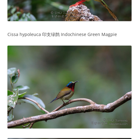
Cissa hypoleuca 印支绿鹊 Indochinese Green Magpie