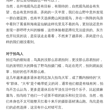
鸟种，那么去动物园也一样可以了。
当然，去外地观鸟总是有目标，有期待的，自然观鸟就会有失
望，也会有意外惊喜。弄岗的一天半里，我们在山野中意外发现
一群白翅蓝鹊，也有半天选择爬山闲游观鸟，并在一阵阵的鸟浪
中看到了冕雀和海南蓝仙鹟这样坑里见不着的鸟，更别说还意外
发现一群呼呼大叫的猕猴，这些体验都是蹲坑无法提供的。东方
也开玩笑的说，是应该走走看看，不然来了趟弄岗，弄岗是什么
样的我们都没看到。
对于拍鸟人
拍过鸟的都知道，鸟真的没那么容易拍到，更没那么容易拍好，
坑的发明巨大的降低了野鸟拍摄门槛，鸟近在咫尺，拍到易如反
掌，拍好的也不再那么难。
这几年越来越多退休老同志加入拍鸟大军，成了圈内独特的“大
爷”群体。“大爷”是个略带贬义的词，通常他们都是有钱有闲，拍
鸟不怎么认鸟，更多是退休后在平淡生活中找个乐子。比起搓麻
遛鸟，拍鸟给了他们一个还算不错的娱乐和社交活动。当然，他
们本身也不太可能整天扛着十来斤的摄影器材满山跑。鸟坑是他
们的必然选择，这没有什么对错可言。