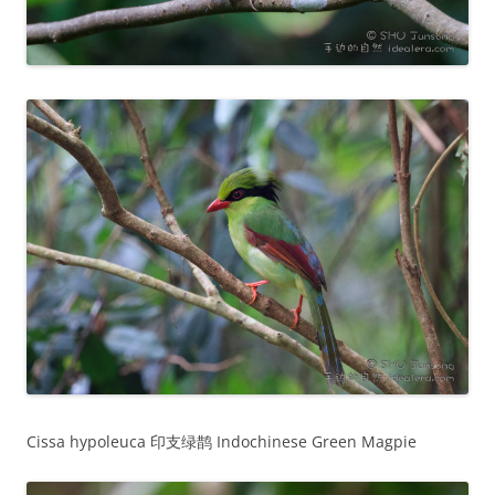
Cissa hypoleuca 印支绿鹊 Indochinese Green Magpie