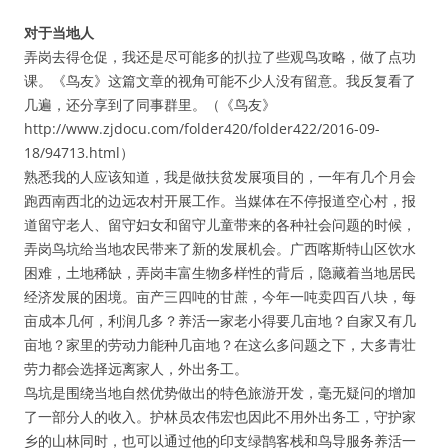
对于当地人
弄岗去得仓促，我还是尽可能多的扒拉了些观鸟攻略，做了点功
课。《鸟友》这篇文章的视角可能不少人没有留意。我反复看了
几遍，还分享到了同事群里。（《鸟友》
http://www.zjdocu.com/folder420/folder422/2016-09-
18/94713.html）
熟悉我的人应该知道，我是做扶贫发展项目的，一年有几个月会
跑西南西北的边远农村开展工作。当媒体在不停报道空心村，报
道留守老人、留守妇女和留守儿童带来的各种社会问题的时候，
弄岗鸟坑给当地农民带来了新的发展机会。广西喀斯特山区饮水
困难，土地稀缺，弄岗丰富生物多样性的背后，隐藏着当地居民
经济发展的困境。亩产三四吨的甘蔗，今年一吨卖四百八块，每
亩成本几何，利润几多？养活一家老小得要几亩地？自家又有几
亩地？家里的劳动力能种几亩地？在这么多问题之下，大多青壮
劳力都会选择远离家人，外出务工。
鸟坑是围绕当地自然优势做出的特色旅游开发，毫无疑问的增加
了一部分人的收入。护林员农伟宏也因此不用外出务工，守护家
乡的山林同时，也可以通过他的印支绿鹊客栈和鸟导服务养活一