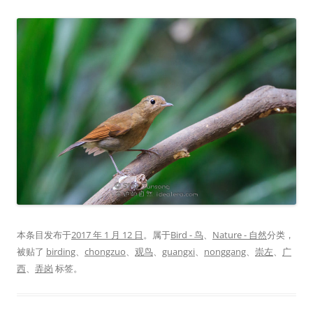
本条目发布于
2017 年 1 月 12 日
。属于
Bird - 鸟
、
Nature - 自然
分类，
被贴了
birding
、
chongzuo
、
观鸟
、
guangxi
、
nonggang
、
崇左
、
广
西
、
弄岗
标签。