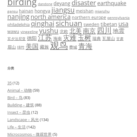
birding
disaster
earthquake
deyang
dandong
jiangsu
hongya
hainan
meishan
gansu
mianzhu
nanjing
north america
northern europe
pennsylvania
sichuan
qinghai
usa
tibetan
sweden
philadelphia
四川
yushu
北美
南京
地震
wawu
北欧
yinggeling
江苏
灾难
玉树
德阳
海南
瑞典
瓦屋山
宾夕法尼亚
甘肃
观鸟
青海
美国
藏族
眉山
费城
绵竹
分类
35
(12)
Animal – 动物
(59)
Bird – 鸟
(83)
Building – 建筑
(88)
Insect – 昆虫
(12)
Landscape – 风光
(134)
Life – 生活
(142)
Microcosmos – 微观世界
(5)