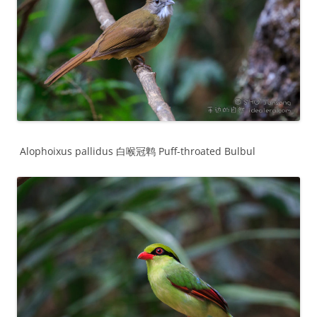
Alophoixus pallidus 白喉冠鹎 Puff-throated Bulbul