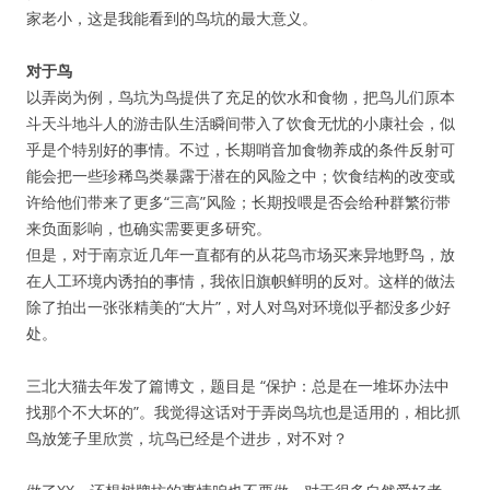
家老小，这是我能看到的鸟坑的最大意义。
对于鸟
以弄岗为例，鸟坑为鸟提供了充足的饮水和食物，把鸟儿们原本
斗天斗地斗人的游击队生活瞬间带入了饮食无忧的小康社会，似
乎是个特别好的事情。不过，长期哨音加食物养成的条件反射可
能会把一些珍稀鸟类暴露于潜在的风险之中；饮食结构的改变或
许给他们带来了更多“三高”风险；长期投喂是否会给种群繁衍带
来负面影响，也确实需要更多研究。
但是，对于南京近几年一直都有的从花鸟市场买来异地野鸟，放
在人工环境内诱拍的事情，我依旧旗帜鲜明的反对。这样的做法
除了拍出一张张精美的“大片”，对人对鸟对环境似乎都没多少好
处。
三北大猫去年发了篇博文，题目是 “保护：总是在一堆坏办法中
找那个不大坏的”。我觉得这话对于弄岗鸟坑也是适用的，相比抓
鸟放笼子里欣赏，坑鸟已经是个进步，对不对？