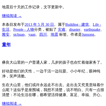
地震后十天的工作记录，文字更新中。
继续阅读
→
本条目发布于
2013 年 5 月 30 日
。属于
Building - 建筑
、
Life -
生活
、
People - 人物
分类，被贴了
灾难
、
disaster
、
earthquake
、
雅安
、
sichuan
、
yaan
、
四川
、
地震
标签。
作者是
Junsong
。
童年
彝良大山里的一户普通人家，几岁的孩子也在忙着做家务了。
好动是他们的天性，一边干活一边玩耍。小小年纪，眼神纯
净，笑声清脆。
生在大山里，他们或许永远走不出去。走出去又究竟意味着什
么呢？这似乎是座围城，我想不清楚，说不明白。只有一点很
清楚：不论生活在哪，都希望活得健康、富足、幸福、开心。
继续阅读
→