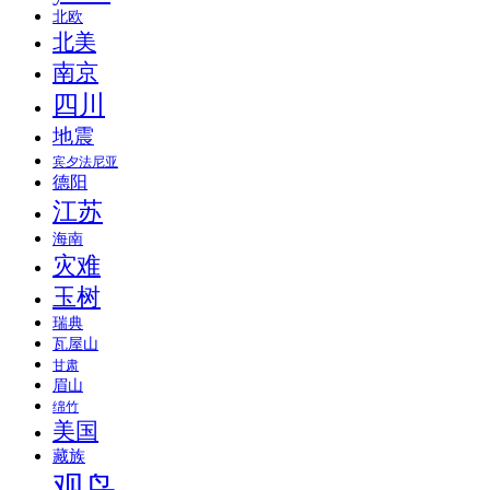
北欧
北美
南京
四川
地震
宾夕法尼亚
德阳
江苏
海南
灾难
玉树
瑞典
瓦屋山
甘肃
眉山
绵竹
美国
藏族
观鸟