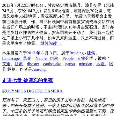
2013年7月22日7时45分，甘肃省定西市岷县、漳县交界（北纬
34.5度，东经104.2度）发生6.6级地震，震源深度20公里，随
后又发生5.6级地震，震源深度14公里。 地震当天我受命出发
前往岷县开展工作。当23日晚间带着首批救灾物资再次站在岷
县当归广场上的时候，不由得想到2010年舟曲泥石流。当时亦
是连夜赶路押送救灾物资，货车司机开不动了，我们就一起待
在广场上小憩了几小时。如今又来到这里，只是不再过路，而
是这里发生了地震。
继续阅读
→
本条目发布于
2013 年 8 月 3 日
。属于
Building - 建筑
、
Landscape - 风光
、
Nature - 自然
、
People - 人物
分类，被贴了
灾难
、
甘肃
、
disaster
、
earthquake
、
gansu
、
minxian
、
地震
、
岷
县
标签。
作者是
Junsong
。
走进七盘-被遗忘的角落
邓老爷子一家五口人，家里的房子去年才修好，结果地震一
来，四处开裂成了危房。一家人省吃俭用多年的积蓄全部白费
了。十三岁的孙子地震时候也被家里倾倒的围墙砸伤了脚。提