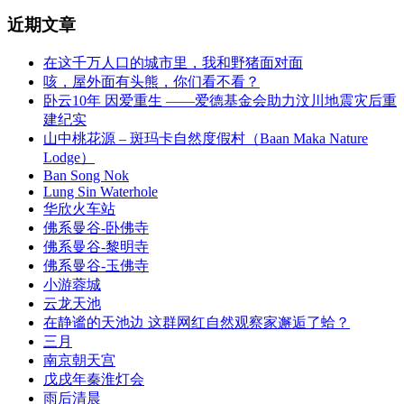
近期文章
在这千万人口的城市里，我和野猪面对面
咳，屋外面有头熊，你们看不看？
卧云10年 因爱重生 ——爱德基金会助力汶川地震灾后重
建纪实
山中桃花源 – 斑玛卡自然度假村（Baan Maka Nature
Lodge）
Ban Song Nok
Lung Sin Waterhole
华欣火车站
佛系曼谷-卧佛寺
佛系曼谷-黎明寺
佛系曼谷-玉佛寺
小游蓉城
云龙天池
在静谧的天池边 这群网红自然观察家邂逅了蛤？
三月
南京朝天宫
戊戌年秦淮灯会
雨后清晨