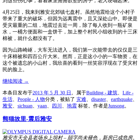
到这些伤心事，看着家里摇摇欲坠的房子，老人哽咽起来。
4月25日，我来到雅安北郊镇七盘村。虽然地震给这个小村子
带来了重大的破坏，但因为远离震中，且又深处山中。即便是
受灾最重的二组，地震过去近一周，除了每人收到一瓶矿泉
水，一桶方便面和一盒饼干，加上整个村民小组收到的十三床
棉被，就什么都没有了。
因为山路崎岖，大车无法进入，我们第一次能带去的仅仅是三
十床棉被和四百公斤大米。然而，正是这小小的一车物资，在
这个被遗忘的小山村，我欣喜的看到一丝笑容浮现在了受灾村
民的脸上。
继续阅读
→
本条目发布于
2013 年 5 月 30 日
。属于
Building - 建筑
、
Life -
生活
、
People - 人物
分类，被贴了
灾难
、
disaster
、
earthquake
、
雅安
、
sichuan
、
yaan
、
四川
、
地震
标签。
作者是
Junsong
。
熊猫故里-震后雅安
雅安市天全县老场乡上坝村 – 囍字尚未褪色，新房已成危房。