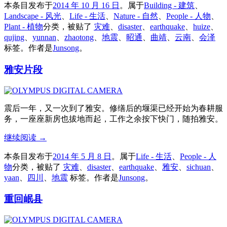
本条目发布于
2014 年 10 月 16 日
。属于
Building - 建筑
、
Landscape - 风光
、
Life - 生活
、
Nature - 自然
、
People - 人物
、
Plant - 植物
分类，被贴了
灾难
、
disaster
、
earthquake
、
huize
、
qujing
、
yunnan
、
zhaotong
、
地震
、
昭通
、
曲靖
、
云南
、
会泽
标签。
作者是
Junsong
。
雅安片段
震后一年，又一次到了雅安。修缮后的堰渠已经开始为春耕服
务，一座座新房也拔地而起，工作之余按下快门，随拍雅安。
继续阅读
→
本条目发布于
2014 年 5 月 8 日
。属于
Life - 生活
、
People - 人
物
分类，被贴了
灾难
、
disaster
、
earthquake
、
雅安
、
sichuan
、
yaan
、
四川
、
地震
标签。
作者是
Junsong
。
重回岷县