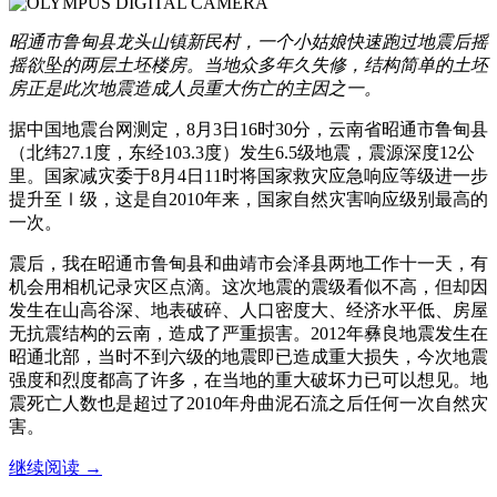
昭通市鲁甸县龙头山镇新民村，一个小姑娘快速跑过地震后摇
摇欲坠的两层土坯楼房。当地众多年久失修，结构简单的土坯
房正是此次地震造成人员重大伤亡的主因之一。
据中国地震台网测定，8月3日16时30分，云南省昭通市鲁甸县
（北纬27.1度，东经103.3度）发生6.5级地震，震源深度12公
里。国家减灾委于8月4日11时将国家救灾应急响应等级进一步
提升至Ⅰ级，这是自2010年来，国家自然灾害响应级别最高的
一次。
震后，我在昭通市鲁甸县和曲靖市会泽县两地工作十一天，有
机会用相机记录灾区点滴。这次地震的震级看似不高，但却因
发生在山高谷深、地表破碎、人口密度大、经济水平低、房屋
无抗震结构的云南，造成了严重损害。2012年彝良地震发生在
昭通北部，当时不到六级的地震即已造成重大损失，今次地震
强度和烈度都高了许多，在当地的重大破坏力已可以想见。地
震死亡人数也是超过了2010年舟曲泥石流之后任何一次自然灾
害。
继续阅读
→