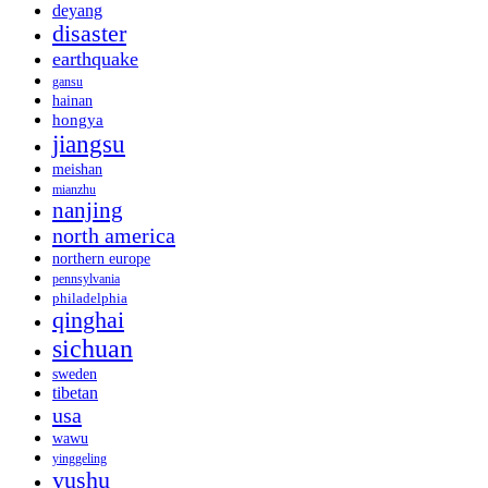
deyang
disaster
earthquake
gansu
hainan
hongya
jiangsu
meishan
mianzhu
nanjing
north america
northern europe
pennsylvania
philadelphia
qinghai
sichuan
sweden
tibetan
usa
wawu
yinggeling
yushu