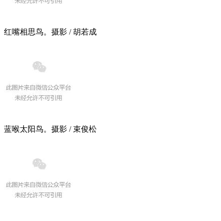
红嘴相思鸟。摄影 / 胡若成
蓝喉太阳鸟。摄影 / 束俊松