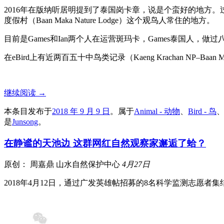
2016年在版纳听居明提到了泰国岗卡章，说是个蛮好的地方
度假村（Baan Maka Nature Lodge）这个观鸟人常住的地方。
目前是Games和Ian两个人在运营斑玛卡，Games泰国人，做过
在eBird上有近两百五十中鸟类记录（Kaeng Krachan NP–Baan Maka Natur
继续阅读
→
本条目发布于
2018 年 9 月 9 日
。属于
Animal - 动物
、
Bird - 鸟
是
Junsong
。
在静谧的天池边 这群网红自然观察家邂逅了蛤？
原创：
周嘉鼎
山水自然保护中心
4月27日
2018年4月12日，通过广发英雄帖招募的8名科学监测