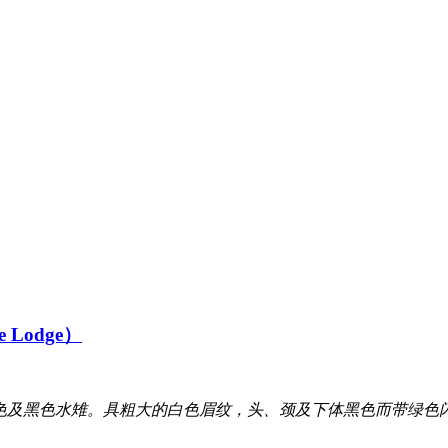
 Lodge）
型(29厘米)的褐色及黑色水雉。具粗大的白色眉纹，头、颈及下体黑