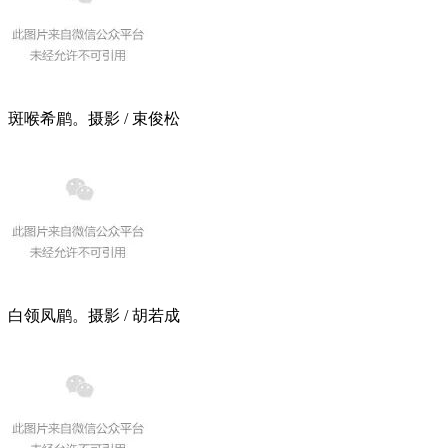
斑喉希鹛。摄影 / 束俊松
白领凤鹛。摄影 / 胡若成