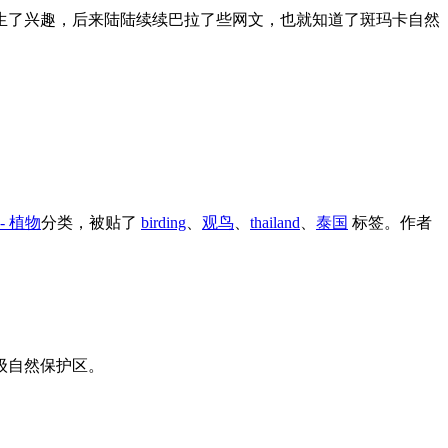
发生了兴趣，后来陆陆续续巴拉了些网文，也就知道了斑玛卡自然
t - 植物
分类，被贴了
birding
、
观鸟
、
thailand
、
泰国
标签。
作者
天池国家级自然保护区。