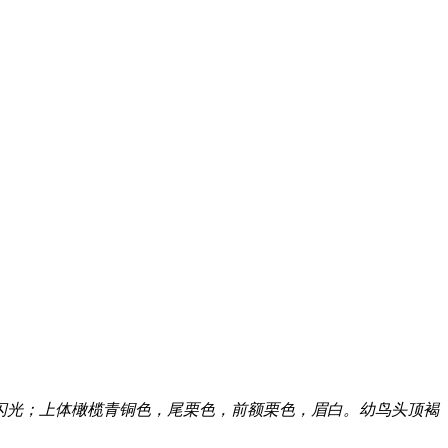
色而带绿色闪光；上体橄榄青铜色，尾栗色，前额栗色，眉白。幼鸟头顶褐