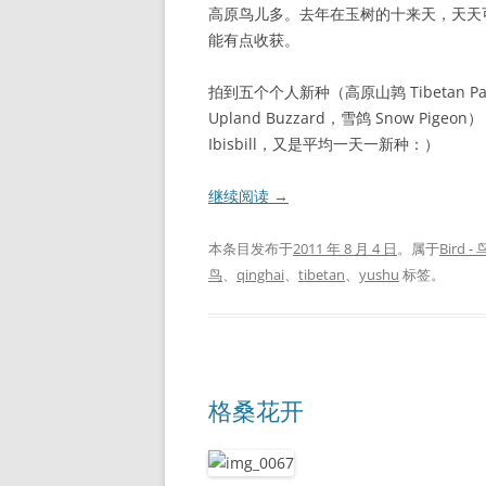
高原鸟儿多。去年在玉树的十来天，天天
能有点收获。
拍到五个个人新种（高原山鹑 Tibetan Partr
Upland Buzzard，雪鸽 Snow Pige
Ibisbill，又是平均一天一新种：）
继续阅读
→
本条目发布于
2011 年 8 月 4 日
。属于
Bird - 
鸟
、
qinghai
、
tibetan
、
yushu
标签。
格桑花开