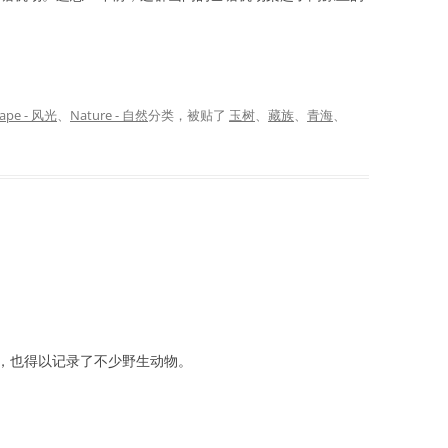
ape - 风光
、
Nature - 自然
分类，被贴了
玉树
、
藏族
、
青海
、
，也得以记录了不少野生动物。