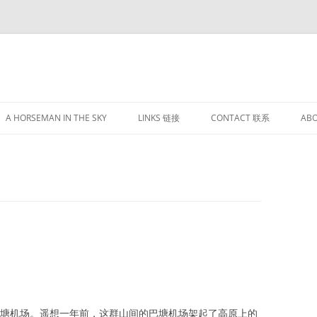
跳
至
A HORSEMAN IN THE SKY
LINKS 链接
CONTACT 联系
AB
正
文
树巴塘机场。遥想一年前，这群山间的巴塘机场架起了高原上的