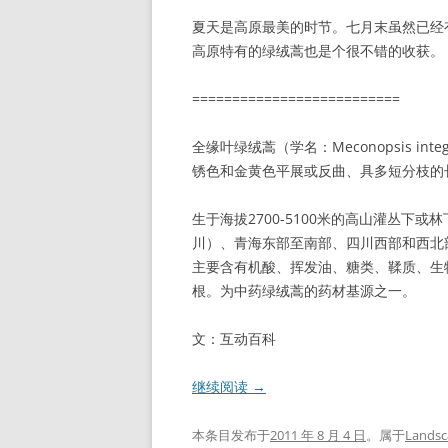
夏天是高原最美的时节。七月末虽然已经
高原特有的绿绒蒿也是个很不错的收获。
==========================
全缘叶绿绒蒿（学名：Meconopsis integr
锈色和金黄色平展或反曲、具多短分枝的
生于海拔2700-5100米的高山灌丛下
川）、青海东部至南部、四川西部和西北
主要含有机酸、挥发油、糖类、鞣质、生
根。为中药绿绒蒿的药材基源之一。
文：互动百科
继续阅读
→
本条目发布于
2011 年 8 月 4 日
。属于
Landsc