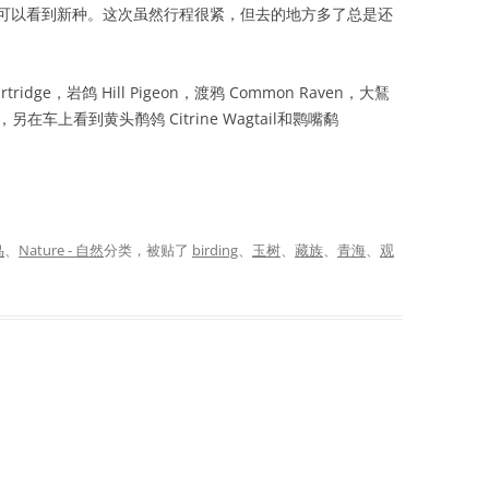
可以看到新种。这次虽然行程很紧，但去的地方多了总是还
idge，岩鸽 Hill Pigeon，渡鸦 Common Raven，大鵟
on），另在车上看到黄头鹡鸰 Citrine Wagtail和鹮嘴鹬
鸟
、
Nature - 自然
分类，被贴了
birding
、
玉树
、
藏族
、
青海
、
观