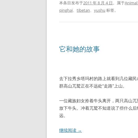
本条目发布于
2011 年 8 月 4 日
。属于
Animal
qinghai
、
tibetan
、
yushu
标签。
它和她的故事
去下拉秀乡塔玛村的路上就看到几位藏民
群高山兀鹫正在不远处“走路”上山。
一位藏族妇女拎着牛头离开，两只高山兀
放下牛头。冲着兀鹫不知道说了些什么后
远。
继续阅读
→