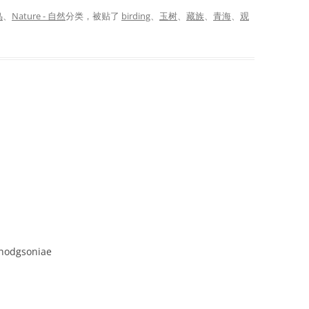
鸟
、
Nature - 自然
分类，被贴了
birding
、
玉树
、
藏族
、
青海
、
观
 hodgsoniae