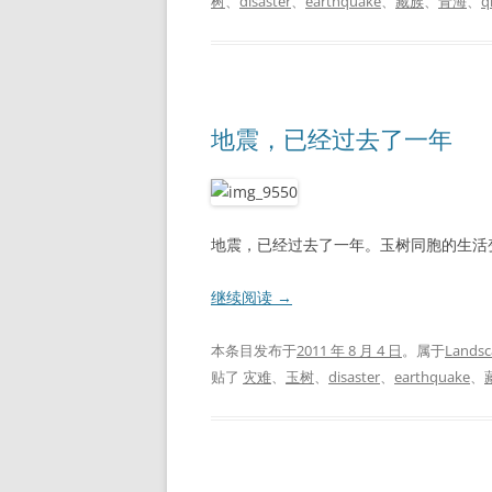
树
、
disaster
、
earthquake
、
藏族
、
青海
、
q
地震，已经过去了一年
地震，已经过去了一年。玉树同胞的生活
继续阅读
→
本条目发布于
2011 年 8 月 4 日
。属于
Landsc
贴了
灾难
、
玉树
、
disaster
、
earthquake
、