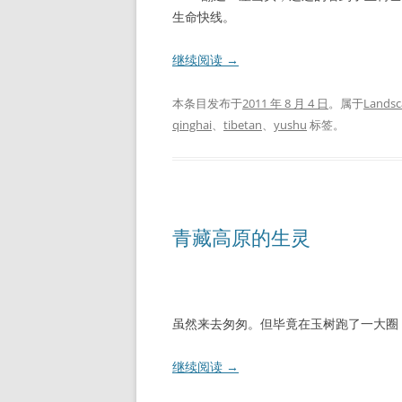
生命快线。
继续阅读
→
本条目发布于
2011 年 8 月 4 日
。属于
Landsc
qinghai
、
tibetan
、
yushu
标签。
青藏高原的生灵
虽然来去匆匆。但毕竟在玉树跑了一大圈
继续阅读
→