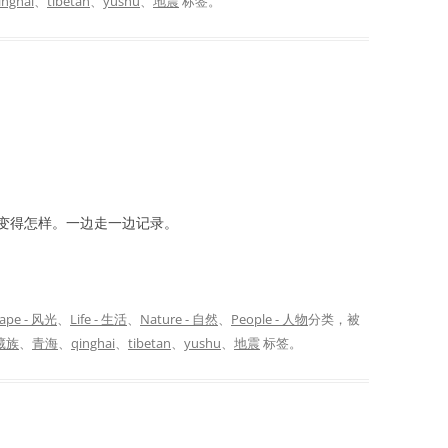
inghai
、
tibetan
、
yushu
、
地震
标签。
变得怎样。一边走一边记录。
ape - 风光
、
Life - 生活
、
Nature - 自然
、
People - 人物
分类，被
藏族
、
青海
、
qinghai
、
tibetan
、
yushu
、
地震
标签。