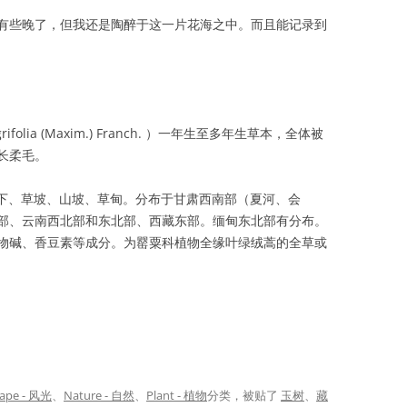
有些晚了，但我还是陶醉于这一片花海之中。而且能记录到
ifolia (Maxim.) Franch. ）一年生至多年生草本，全体被
长柔毛。
或林下、草坡、山坡、草甸。分布于甘肃西南部（夏河、会
部、云南西北部和东北部、西藏东部。缅甸东北部有分布。
物碱、香豆素等成分。为罂粟科植物全缘叶绿绒蒿的全草或
ape - 风光
、
Nature - 自然
、
Plant - 植物
分类，被贴了
玉树
、
藏