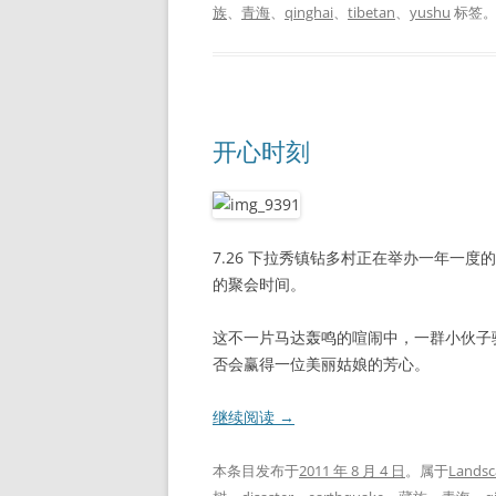
族
、
青海
、
qinghai
、
tibetan
、
yushu
标签
开心时刻
7.26 下拉秀镇钻多村正在举办一年一
的聚会时间。
这不一片马达轰鸣的喧闹中，一群小伙子
否会赢得一位美丽姑娘的芳心。
继续阅读
→
本条目发布于
2011 年 8 月 4 日
。属于
Landsc