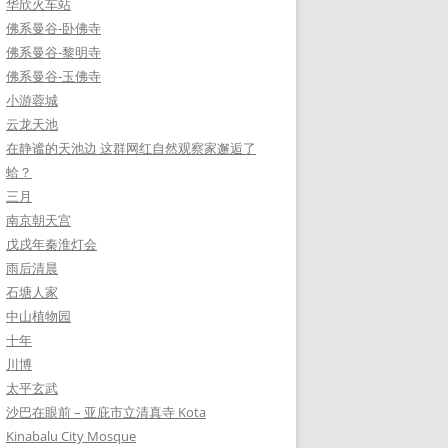
华欣火车站
佛系曼谷-卧佛寺
佛系曼谷-黎明寺
佛系曼谷-玉佛寺
小游蓉城
云龙天池
在静谧的天池边 这群网红自然观察家邂逅了
蛤？
三月
南京朝天宫
戊戌年秦淮灯会
雨后清晨
石塘人家
中山植物园
十年
川博
太平玄武
沙巴在眼前 – 亚庇市立清真寺 Kota
Kinabalu City Mosque