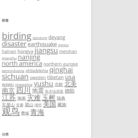
标签
birding
deyang
dandong
disaster
earthquake
gansu
jiangsu
hongya
hainan
meishan
nanjing
mianzhu
north america
northern europe
qinghai
philadelphia
pennsylvania
sichuan
usa
tibetan
sweden
yushu
北美
wawu
北欧
yinggeling
四川
南京
地震
德阳
宾夕法尼亚
江苏
灾难
玉树
海南
瑞典
美国
藏族
瓦屋山
眉山
甘肃
绵竹
观鸟
青海
费城
分类