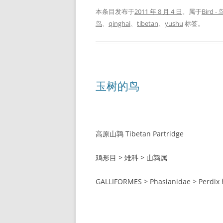
本条目发布于
2011 年 8 月 4 日
。属于
Bird - 
鸟
、
qinghai
、
tibetan
、
yushu
标签。
玉树的鸟
高原山鹑 Tibetan Partridge
鸡形目 > 雉科 > 山鹑属
GALLIFORMES > Phasianidae > Perdix