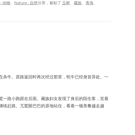
 - 动物
、
Nature - 自然
分类，被贴了
玉树
、
藏族
、
青海
、
在杀牛。原路返回时再次经过那里，牦牛已经身首异处。一
鹫一路小跑跟在后面。藏族妇女发现了身后的陌生客，笑着
继续赶路。兀鹫眼巴巴的原地站住，看着一顿美餐越走越