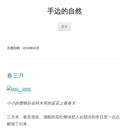
手边的自然
跳
菜单
至
正
文
月度归档：
2015年03月
春三月
小小的蟹蛛趴在梓木草的蓝花上看春天
三月末，春意渐浓。满眼的花红柳绿把人从阴冷的冬日里一点点
解放了出来。