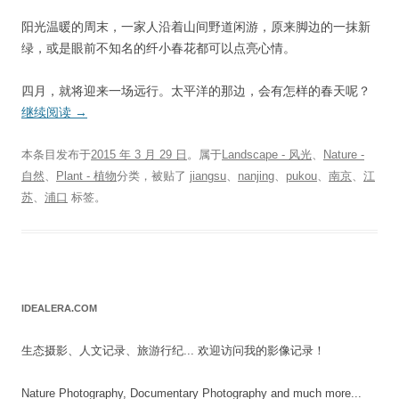
阳光温暖的周末，一家人沿着山间野道闲游，原来脚边的一抹新
绿，或是眼前不知名的纤小春花都可以点亮心情。
四月，就将迎来一场远行。太平洋的那边，会有怎样的春天呢？
继续阅读
→
本条目发布于
2015 年 3 月 29 日
。属于
Landscape - 风光
、
Nature -
自然
、
Plant - 植物
分类，被贴了
jiangsu
、
nanjing
、
pukou
、
南京
、
江
苏
、
浦口
标签。
IDEALERA.COM
生态摄影、人文记录、旅游行纪... 欢迎访问我的影像记录！
Nature Photography, Documentary Photography and much more...