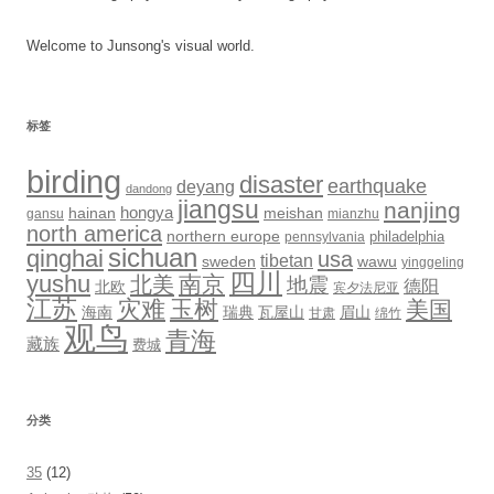
Welcome to Junsong's visual world.
标签
birding
disaster
earthquake
deyang
dandong
jiangsu
nanjing
hongya
hainan
meishan
gansu
mianzhu
north america
northern europe
philadelphia
pennsylvania
sichuan
qinghai
usa
tibetan
sweden
wawu
yinggeling
四川
yushu
南京
北美
地震
德阳
北欧
宾夕法尼亚
江苏
灾难
玉树
美国
海南
瑞典
瓦屋山
眉山
甘肃
绵竹
观鸟
青海
藏族
费城
分类
35
(12)