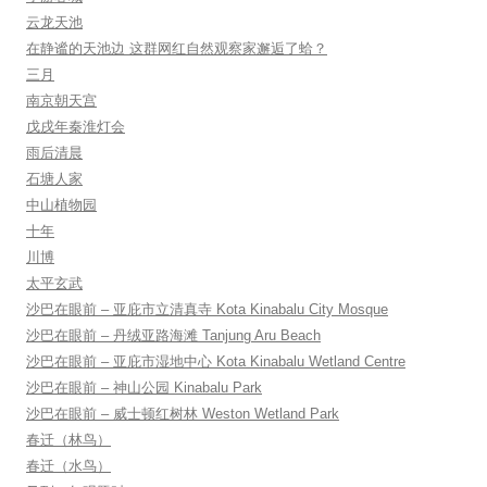
云龙天池
在静谧的天池边 这群网红自然观察家邂逅了蛤？
三月
南京朝天宫
戊戌年秦淮灯会
雨后清晨
石塘人家
中山植物园
十年
川博
太平玄武
沙巴在眼前 – 亚庇市立清真寺 Kota Kinabalu City Mosque
沙巴在眼前 – 丹绒亚路海滩 Tanjung Aru Beach
沙巴在眼前 – 亚庇市湿地中心 Kota Kinabalu Wetland Centre
沙巴在眼前 – 神山公园 Kinabalu Park
沙巴在眼前 – 威士顿红树林 Weston Wetland Park
春迁（林鸟）
春迁（水鸟）