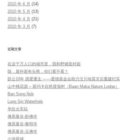
2010 年 6 月
(14)
2010 年 5 月
(13)
2010 年 4 月
(21)
2010 年 3 月
(7)
近期文章
在这千万人口的城市里，我和野猪面对面
咳，屋外面有头熊，你们看不看？
卧云10年 因爱重生 ——爱德基金会助力汶川地震灾后重建纪实
山中桃花源 – 斑玛卡自然度假村（Baan Maka Nature Lodge）
Ban Song Nok
Lung Sin Waterhole
华欣火车站
佛系曼谷-卧佛寺
佛系曼谷-黎明寺
佛系曼谷-玉佛寺
小游蓉城