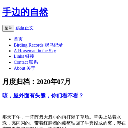
手边的自然
跳至正文
菜单
首页
Birding Records 观鸟记录
A Horseman in the Sky
Links 链接
Contact 联系
About 关于
月度归档：
2020年07月
咳，屋外面有头熊，你们看不看？
那天下午，一阵阵忽大忽小的雨打湿了草场。草尖上沾着水
珠，亮闪闪的。带着红脖圈的藏獒钻回了牛粪砌成的窝，爬在