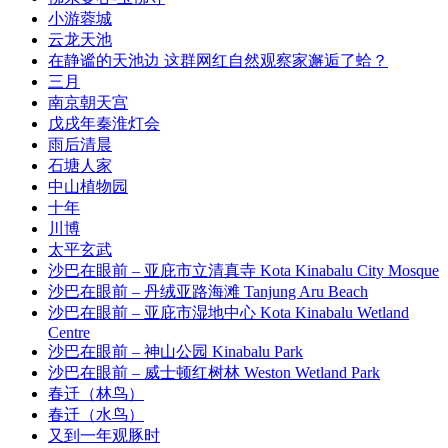
小游蓉城
云龙天池
在静谧的天池边 这群网红自然观察家邂逅了蛤？
三月
南京朝天宫
戊戌年秦淮灯会
雨后清晨
石塘人家
中山植物园
十年
川博
太平玄武
沙巴在眼前 – 亚庇市立清真寺 Kota Kinabalu City Mosque
沙巴在眼前 – 丹绒亚路海滩 Tanjung Aru Beach
沙巴在眼前 – 亚庇市湿地中心 Kota Kinabalu Wetland
Centre
沙巴在眼前 – 神山公园 Kinabalu Park
沙巴在眼前 – 威士顿红树林 Weston Wetland Park
春迁（林鸟）
春迁（水鸟）
又到一年观豚时