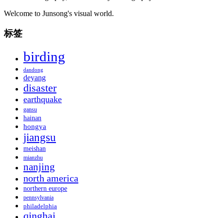
Welcome to Junsong's visual world.
标签
birding
dandong
deyang
disaster
earthquake
gansu
hainan
hongya
jiangsu
meishan
mianzhu
nanjing
north america
northern europe
pennsylvania
philadelphia
qinghai