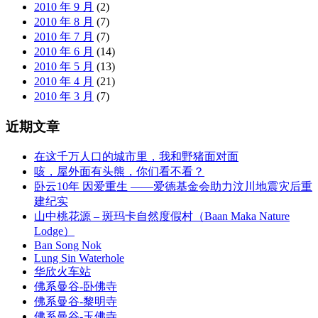
2010 年 9 月
(2)
2010 年 8 月
(7)
2010 年 7 月
(7)
2010 年 6 月
(14)
2010 年 5 月
(13)
2010 年 4 月
(21)
2010 年 3 月
(7)
近期文章
在这千万人口的城市里，我和野猪面对面
咳，屋外面有头熊，你们看不看？
卧云10年 因爱重生 ——爱德基金会助力汶川地震灾后重
建纪实
山中桃花源 – 斑玛卡自然度假村（Baan Maka Nature
Lodge）
Ban Song Nok
Lung Sin Waterhole
华欣火车站
佛系曼谷-卧佛寺
佛系曼谷-黎明寺
佛系曼谷-玉佛寺