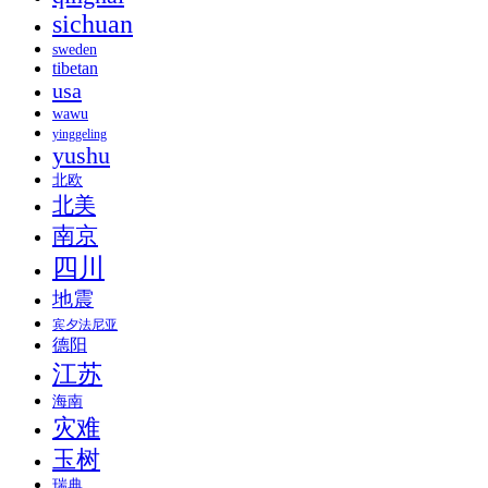
sichuan
sweden
tibetan
usa
wawu
yinggeling
yushu
北欧
北美
南京
四川
地震
宾夕法尼亚
德阳
江苏
海南
灾难
玉树
瑞典