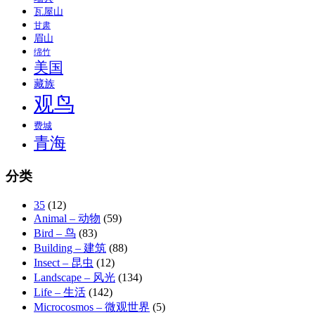
瓦屋山
甘肃
眉山
绵竹
美国
藏族
观鸟
费城
青海
分类
35
(12)
Animal – 动物
(59)
Bird – 鸟
(83)
Building – 建筑
(88)
Insect – 昆虫
(12)
Landscape – 风光
(134)
Life – 生活
(142)
Microcosmos – 微观世界
(5)