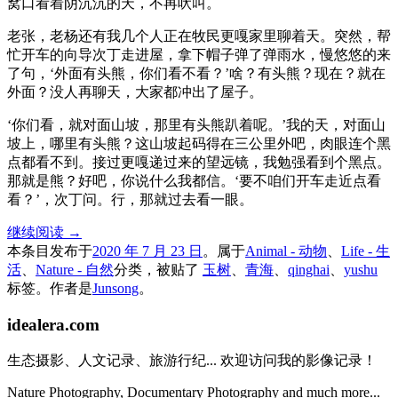
窝口看着阴沉沉的天，不再吠叫。
老张，老杨还有我几个人正在牧民更嘎家里聊着天。突然，帮
忙开车的向导次丁走进屋，拿下帽子弹了弹雨水，慢悠悠的来
了句，‘外面有头熊，你们看不看？’啥？有头熊？现在？就在
外面？没人再聊天，大家都冲出了屋子。
‘你们看，就对面山坡，那里有头熊趴着呢。’我的天，对面山
坡上，哪里有头熊？这山坡起码得在三公里外吧，肉眼连个黑
点都看不到。接过更嘎递过来的望远镜，我勉强看到个黑点。
那就是熊？好吧，你说什么我都信。‘要不咱们开车走近点看
看？’，次丁问。行，那就过去看一眼。
继续阅读
→
本条目发布于
2020 年 7 月 23 日
。属于
Animal - 动物
、
Life - 生
活
、
Nature - 自然
分类，被贴了
玉树
、
青海
、
qinghai
、
yushu
标签。
作者是
Junsong
。
idealera.com
生态摄影、人文记录、旅游行纪... 欢迎访问我的影像记录！
Nature Photography, Documentary Photography and much more...