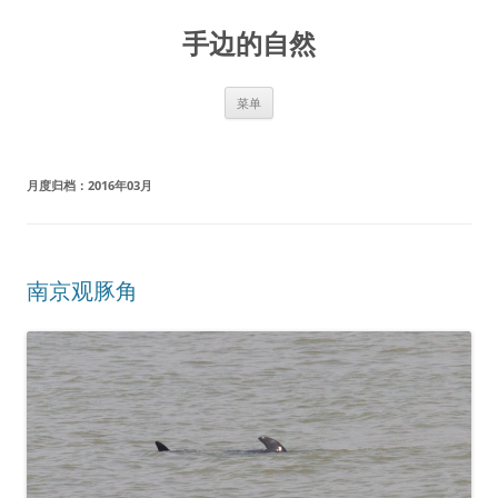
手边的自然
跳
菜单
至
正
文
月度归档：
2016年03月
南京观豚角