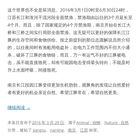
这个世界也不全是坏消息。2016年3月1日0时至6月30日24时，
江苏长江和淮河干流河段全面禁渔，禁渔期由以往的3个月延长至
4个月。而且，除了国家规定的4个月禁渔期，南京开始在长江大
桥和三桥之间实行局部全面禁渔。这无疑可以更好的保障长江江
豚的生存空间和食物供给。按之前提到的那位志愿解说员所介绍
的，以往夜间时有渔船用电盗补，在电力工作范围内不但大小通
杀，破坏了江豚的食物链，而且，万一有运气不好的江豚被电
击，虽不能直接致死，却有可能因电击变得晕头转向，不能及时
升上水面呼吸，间接致死。
南京长江段因江豚变得更加生机勃勃，观豚角的发现让自然爱好
者有更好的机会亲近自然。希望江豚常在，希望自然更美。
继续阅读
→
本条目发布于
2016 年 3 月 29 日
。属于
Animal - 动物
、
Nature - 自然
分类，被贴了
jiangsu
、
nanjing
、
南京
、
江苏
标签。