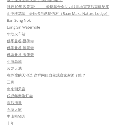
卧云10年 因爱重生 ——爱德基金会助力汶川地震灾后重建纪实
山中桃花源 – 斑玛卡自然度假村（Baan Maka Nature Lodge）
Ban Song Nok
Lung Sin Waterhole
华欣火车站
佛系曼谷-卧佛寺
佛系曼谷-黎明寺
佛系曼谷-玉佛寺
小游蓉城
云龙天池
在静谧的天池边 这群网红自然观察家邂逅了蛤？
三月
南京朝天宫
戊戌年秦淮灯会
雨后清晨
石塘人家
中山植物园
十年