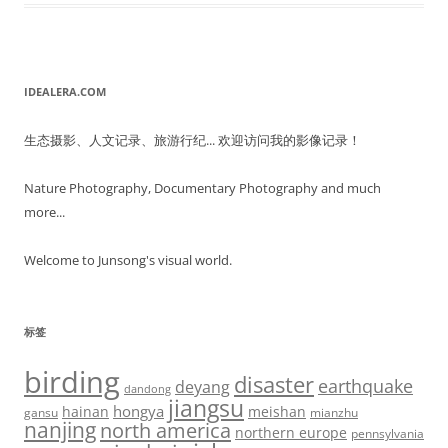
IDEALERA.COM
生态摄影、人文记录、旅游行纪... 欢迎访问我的影像记录！
Nature Photography, Documentary Photography and much
more...
Welcome to Junsong's visual world.
标签
birding
disaster
earthquake
deyang
dandong
jiangsu
hongya
hainan
meishan
gansu
mianzhu
nanjing
north america
northern europe
pennsylvania