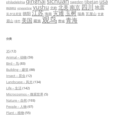
sichuan
qinghai
usa
tibetan
sweden
philadelphia
四川
yushu
北美
南京
地震
wawu
北欧
yinggeling
江苏
灾难
玉树
德阳
海南
瑞典
瓦屋山
宾夕法尼亚
甘肃
观鸟
青海
美国
藏族
眉山
费城
绵竹
分类
35
(12)
Animal – 动物
(59)
Bird – 鸟
(83)
Building – 建筑
(88)
Insect – 昆虫
(12)
Landscape – 风光
(134)
Life – 生活
(142)
Microcosmos – 微观世界
(5)
Nature – 自然
(193)
People – 人物
(97)
Plant – 植物
(55)