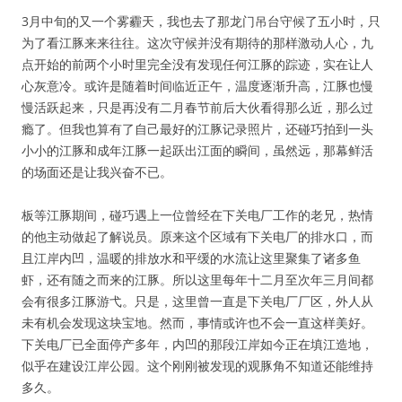
3月中旬的又一个雾霾天，我也去了那龙门吊台守候了五小时，只
为了看江豚来来往往。这次守候并没有期待的那样激动人心，九
点开始的前两个小时里完全没有发现任何江豚的踪迹，实在让人
心灰意冷。或许是随着时间临近正午，温度逐渐升高，江豚也慢
慢活跃起来，只是再没有二月春节前后大伙看得那么近，那么过
瘾了。但我也算有了自己最好的江豚记录照片，还碰巧拍到一头
小小的江豚和成年江豚一起跃出江面的瞬间，虽然远，那幕鲜活
的场面还是让我兴奋不已。
板等江豚期间，碰巧遇上一位曾经在下关电厂工作的老兄，热情
的他主动做起了解说员。原来这个区域有下关电厂的排水口，而
且江岸内凹，温暖的排放水和平缓的水流让这里聚集了诸多鱼
虾，还有随之而来的江豚。所以这里每年十二月至次年三月间都
会有很多江豚游弋。只是，这里曾一直是下关电厂厂区，外人从
未有机会发现这块宝地。然而，事情或许也不会一直这样美好。
下关电厂已全面停产多年，内凹的那段江岸如今正在填江造地，
似乎在建设江岸公园。这个刚刚被发现的观豚角不知道还能维持
多久。