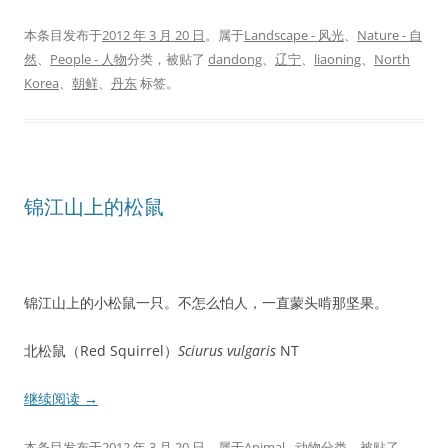
本条目发布于
2012 年 3 月 20 日
。属于
Landscape - 风光
、
Nature - 自
然
、
People - 人物
分类，被贴了
dandong
、
辽宁
、
liaoning
、
North
Korea
、
朝鲜
、
丹东
标签。
锦江山上的松鼠
锦江山上的小松鼠一只。不怎么怕人，一直蒙头啃那坚果。
北松鼠（Red Squirrel）
Sciurus vulgaris
NT
继续阅读
→
本条目发布于
2012 年 3 月 20 日
。属于
Animal - 动物
分类，被贴了