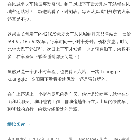
在凤城坐火车纯属突发奇想。到了凤城下车后发现火车站就在凤
城客运站对面，就进站看了下时刻表。每天从凤城到丹东的火车
还真是不少。
这趟由长甸发车的4218/9绿皮火车从凤城到丹东只售站票，票价
￥4.5，16：52发车，行车时间一小时十分钟。价格实惠，时间
比坐大巴车还短些。次日上了车才知道，这是辆通勤车，乘客不
多，在车座位上躺着睡觉都没问题：）
虽然只是一个多小时车程，也要停五六站。一路 kuangqie，
kuangqie，夕阳西下看看沿途风景，还是蛮好玩的。
在车上还遇上一个挺有意思的列车员。估计是没啥事，就坐在对
面和我聊天。聊聊他的工作，聊聊这趟穿行在大山里的绿皮车，
聊聊我的旅行，给我介绍沿途的景观。
继续阅读
→
本条目发布于
2012 年 3 月 20 日
。属于
Landscape - 风光
、
Life - 生活