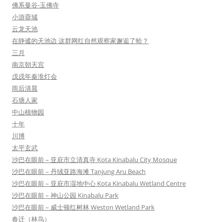
佛系曼谷-玉佛寺
小游蓉城
云龙天池
在静谧的天池边 这群网红自然观察家邂逅了蛤？
三月
南京朝天宫
戊戌年秦淮灯会
雨后清晨
石塘人家
中山植物园
十年
川博
太平玄武
沙巴在眼前 – 亚庇市立清真寺 Kota Kinabalu City Mosque
沙巴在眼前 – 丹绒亚路海滩 Tanjung Aru Beach
沙巴在眼前 – 亚庇市湿地中心 Kota Kinabalu Wetland Centre
沙巴在眼前 – 神山公园 Kinabalu Park
沙巴在眼前 – 威士顿红树林 Weston Wetland Park
春迁（林鸟）