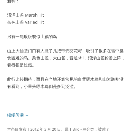
新种：
沼泽山雀 Marsh Tit
杂色山雀 Varied Tit
另有一屁股版貌似山鹛的鸟
山上大仙堂门口有人撒了几把带壳葵花籽，吸引了很多在雪中觅
食困难的鸟。杂色山雀，大山雀，普通shi，沼泽山雀轮番上阵，
看得很是过瘾。
此行比较期待，而且在当地还算常见的白背啄木鸟和山岩鹨则没
有看到，小星头啄木鸟倒是多到泛滥。
继续阅读
→
本条目发布于
2012 年 3 月 20 日
。属于
Bird - 鸟
分类，被贴了