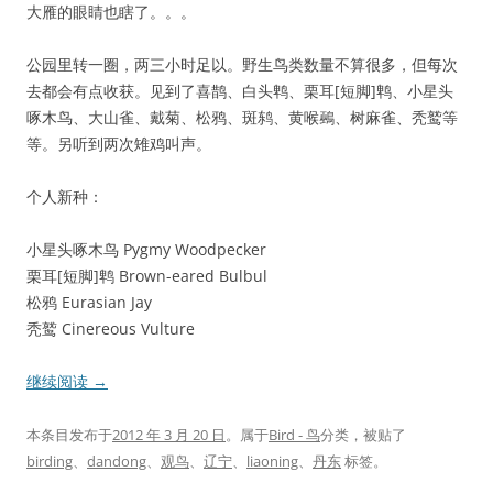
大雁的眼睛也瞎了。。。
公园里转一圈，两三小时足以。野生鸟类数量不算很多，但每次
去都会有点收获。见到了喜鹊、白头鹎、栗耳[短脚]鹎、小星头
啄木鸟、大山雀、戴菊、松鸦、斑鸫、黄喉鵐、树麻雀、秃鹫等
等。另听到两次雉鸡叫声。
个人新种：
小星头啄木鸟 Pygmy Woodpecker
栗耳[短脚]鹎 Brown-eared Bulbul
松鸦 Eurasian Jay
秃鹫 Cinereous Vulture
继续阅读
→
本条目发布于
2012 年 3 月 20 日
。属于
Bird - 鸟
分类，被贴了
birding
、
dandong
、
观鸟
、
辽宁
、
liaoning
、
丹东
标签。