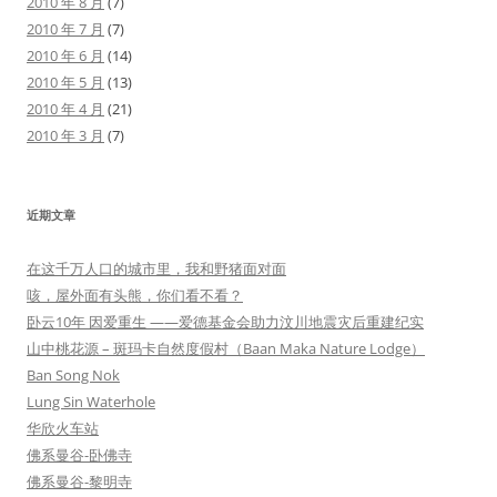
2010 年 8 月
(7)
2010 年 7 月
(7)
2010 年 6 月
(14)
2010 年 5 月
(13)
2010 年 4 月
(21)
2010 年 3 月
(7)
近期文章
在这千万人口的城市里，我和野猪面对面
咳，屋外面有头熊，你们看不看？
卧云10年 因爱重生 ——爱德基金会助力汶川地震灾后重建纪实
山中桃花源 – 斑玛卡自然度假村（Baan Maka Nature Lodge）
Ban Song Nok
Lung Sin Waterhole
华欣火车站
佛系曼谷-卧佛寺
佛系曼谷-黎明寺