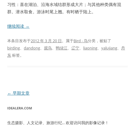
习性：喜在湖泊、沿海水域结群形成大片；与其他种类偶有混
群。潜水取食。游泳时尾上翘。有时栖于陆上。
继续阅读
→
本条目发布于
2012 年 3 月 20 日
。属于
Bird - 鸟
分类，被贴了
birding
、
dandong
、
观鸟
、
鸭绿江
、
辽宁
、
liaoning
、
yalujiang
、
丹
东
标签。
文
←
早期文章
章
IDEALERA.COM
导
航
生态摄影、人文记录、旅游行纪... 欢迎访问我的影像记录！