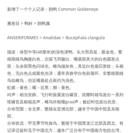
新增了一个个人记录：鹊鸭 Common Goldeneye
雁形目 > 鸭科 > 鹊鸭属
ANSERIFORMES > Anatidae > Bucephala clangula
描述：体型中等(48厘米)的深色潜鸭。头大而高耸，眼金色。繁
殖期雄鸟胸腹白色，次级飞羽极白。嘴基部具大的白色圆形点
斑；头余部黑色闪绿光。雌鸟烟灰色，具近白色扇贝形纹；头褐
色，无白色点或紫色光泽；通常具狭窄白色前颈环。非繁殖期雄
鸟似雌鸟，但近嘴基处点斑仍为浅色。
虹膜－黄色；嘴－近黑；脚－黄色。
叫声：相当安静。飞行时振翼发出啸音。炫耀时雄鸟发出一系列
怪啸音及粗喘息声，雌鸟作粗哑graa声；被赶时也发出此音。
分布范围：全北界。繁殖在亚洲北部，越冬于中国中部及东南
部。
分布状况：罕见季节性旅鸟。繁殖于中国黑龙江北部及西北。有
记录迁徙时见于中国北方，越冬广泛分布于中国南方包括台湾。