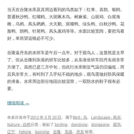
当天在合隆水库及其周边看到的鸟类如下：红隼、喜鹊、银鸥、
普通秋沙鸭、红嘴鸥、大斑啄木鸟、树麻雀、山斑鸠、白尾海
雕，乌鸦、凤头䴙䴘、大天鹅、斑嘴鸭、绿头鸭、白秋沙鸭、花
脸鸭、鹊鸭、针尾鸭、凤头麦鸡等等。水面比较宽阔，要把鸟看
好，单筒望远镜必不可少。
合隆返丹东的末班车是午后一点半。对于观鸟人，这显然是太早
了。但从合隆到东港的班车比较多，从东港坐班车回丹东就非常
方便了。虽然已是三月中旬，但此行水库附近气温仍旧偏低，而
且风非常大，有时到了几乎站不稳的地步，观鸟需做好防风保暖
的准备。水库周边部分地段比较湿滑，一双防水的鞋子很有必
要。
继续阅读
→
本条目发布于
2012 年 3 月 20 日
。属于
Bird - 鸟
、
Landscape - 风光
、
Nature - 自然
分类，被贴了
birding
、
dandong
、
donggang
、
观鸟
、
辽宁
、
helong
、
liaoning
、
合隆
、
东港
、
丹东
标签。