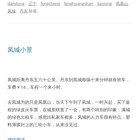
dandong
、
辽宁
、
fengcheng
、
fenghuangshan
、
liaoning
、
凤凰山
、
凤城
、
丹东
标签。
凤城小景
凤城距离丹东五六十公里。丹东到凤城每隔十来分钟就有班车，
车费￥14，车程一个来小时。
去凤城为的只是凤凰山，当天下午到了凤城，一时兴起，买了返
程的绿皮火车票，在城里瞎逛了一会，有两个特别的印象：满城
的绿色出租车，感觉比私家车都多；凤城的人力车很有特点，塑
料薄膜封上的三轮小车，从来没见过。
继续阅读
→