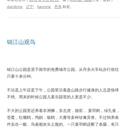
dandong
、
辽宁
、
liaoning
、
丹东
标签。
锦江山观鸟
锦江山公园是居于闹市的免费城市公园。从丹东火车站步行前往
只要十来分钟。
不论是上午还是下午，公园里沿着盘山路步行健身的人总是络绎
不绝。周末的时候公园儿童乐园里的人更是不少。
不大的公园里还养着非洲狮，东北虎，骆驼， 蓑羽鹤，绿孔雀，
苍鹭，红嘴鸥，鸬鹚，银鸥，大雁等多种珍禽异兽。不过饲养条
件实在一般。鸟雀都灰头土脸的。一只蓑羽鹤还断了条腿，有只