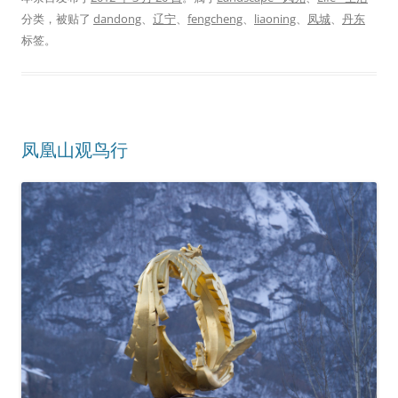
分类，被贴了
dandong
、
辽宁
、
fengcheng
、
liaoning
、
凤城
、
丹东
标签。
凤凰山观鸟行