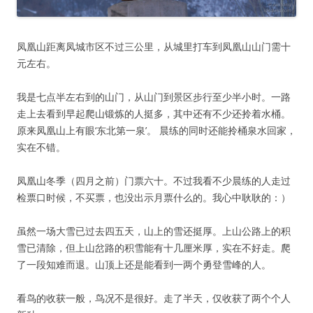
凤凰山距离凤城市区不过三公里，从城里打车到凤凰山山门需十
元左右。
我是七点半左右到的山门，从山门到景区步行至少半小时。一路
走上去看到早起爬山锻炼的人挺多，其中还有不少还拎着水桶。
原来凤凰山上有眼‘东北第一泉’。 晨练的同时还能拎桶泉水回家，
实在不错。
凤凰山冬季（四月之前）门票六十。不过我看不少晨练的人走过
检票口时候，不买票，也没出示月票什么的。我心中耿耿的：）
虽然一场大雪已过去四五天，山上的雪还挺厚。上山公路上的积
雪已清除，但上山岔路的积雪能有十几厘米厚，实在不好走。爬
了一段知难而退。山顶上还是能看到一两个勇登雪峰的人。
看鸟的收获一般，鸟况不是很好。走了半天，仅收获了两个个人