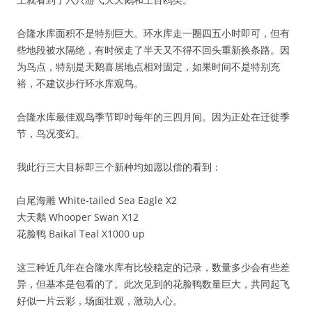
合隆水库面积不是特别巨大。环水库走一圈四五小时即可，但有
些地段被水隔绝，有时候走了半天又不得不回头重新换条路。因
为鸟点，特别是天鹅喜居地点相对固定，如果时间不是特别充
裕，不建议步行环水库观鸟。
合隆水库最佳观鸟季节即时每年的三四月间。因为正处在迁徙季
节，鸟况变幻。
我此行三大目标即三个新种均如愿以偿的看到：
白尾海雕 White-tailed Sea Eagle X2
大天鹅 Whooper Swan X12
花脸鸭 Baikal Teal X1000 up
这三种近几年在合隆水库有比较稳定的记录，数量多少会有些差
异，但基本是包看的了。此次见到的花脸鸭数量巨大，共同起飞
好似一片云彩，场面壮观，激动人心。