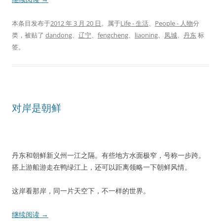
本条目发布于
2012 年 3 月 20 日
。属于
Life - 生活
、
People - 人物
分
类，被贴了
dandong
、
辽宁
、
fengcheng
、
liaoning
、
凤城
、
丹东
标
签。
对岸是朝鲜
丹东和朝鲜新义州一江之隔。有些地方水面极窄，号称一步跨。
搭上游船游走在鸭绿江上，还可以距离领略一下朝鲜风情。
这岸看那岸，同一片天空下，不一样的世界。
继续阅读
→