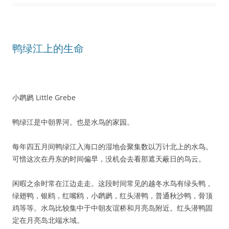
鸭绿江上的生命
小䴙䴘 Little Grebe
鸭绿江是中朝界河。也是水鸟的家园。
每年四五月间鸭绿江入海口的湿地会聚集数以万计北上的水鸟。
可惜这次在丹东的时间偏早，没机会去看那遮天蔽日的鸟云。
闲暇之余时常在江边走走。这段时间常见的越冬水鸟有绿头鸭，
绿翅鸭，银鸥，红嘴鸥，小䴙䴘，红头潜鸭，普通秋沙鸭，骨顶
鸡等等。水鸟比较集中于中朝友谊桥和月亮岛附近。红头潜鸭固
定在月亮岛北端水域。