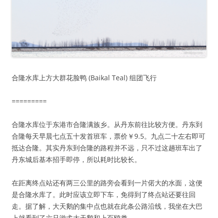
合隆水库上方大群花脸鸭 (Baikal Teal) 组团飞行
=========
合隆水库位于东港市合隆满族乡。从丹东前往比较方便。丹东到
合隆每天早晨七点五十发首班车，票价￥9.5。九点二十左右即可
抵达合隆。其实丹东到合隆的路程并不远，只不过这趟班车出了
丹东城后基本招手即停，所以耗时比较长。
在距离终点站还有两三公里的路旁会看到一片偌大的水面，这便
是合隆水库了。此时应该立即下车，免得到了终点站还要往回
走。据了解，大天鹅的集中点也就在此条公路沿线，我坐在大巴
上就看到了六只游弋大天鹅和上百鸥类。