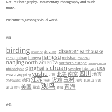
Nature Photography, Documentary Photography and much
more...
Welcome to Junsong's visual world.
标签
birding
disaster
earthquake
deyang
dandong
jiangsu
hongya
hainan
meishan
gansu
mianzhu
nanjing
north america
northern europe
pennsylvania
sichuan
qinghai
usa
tibetan
sweden
philadelphia
四川
yushu
北美
南京
地震
wawu
北欧
yinggeling
江苏
灾难
玉树
德阳
海南
瑞典
瓦屋山
宾夕法尼亚
甘肃
观鸟
青海
美国
藏族
眉山
费城
绵竹
分类