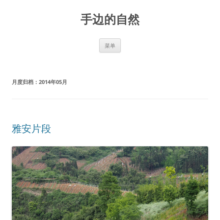
手边的自然
跳
菜单
至
正
文
月度归档：
2014年05月
雅安片段