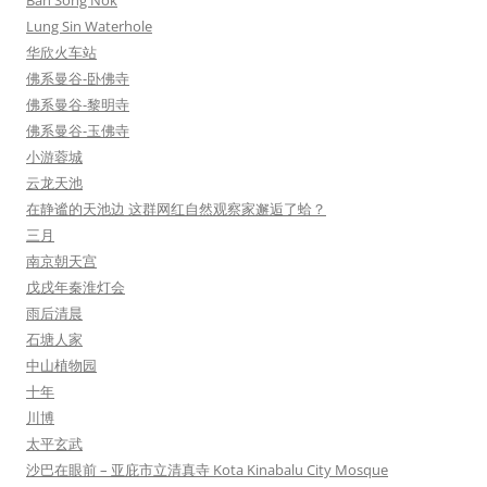
Ban Song Nok
Lung Sin Waterhole
华欣火车站
佛系曼谷-卧佛寺
佛系曼谷-黎明寺
佛系曼谷-玉佛寺
小游蓉城
云龙天池
在静谧的天池边 这群网红自然观察家邂逅了蛤？
三月
南京朝天宫
戊戌年秦淮灯会
雨后清晨
石塘人家
中山植物园
十年
川博
太平玄武
沙巴在眼前 – 亚庇市立清真寺 Kota Kinabalu City Mosque