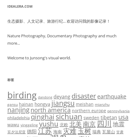
IDEALERA.COM
生态摄影、人文记录、旅游行纪... 欢迎访问我的影像记录！
Nature Photography, Documentary Photography and much
more...
Welcome to Junsong's visual world.
标签
birding
disaster
earthquake
deyang
dandong
jiangsu
hongya
hainan
meishan
gansu
mianzhu
nanjing
north america
northern europe
pennsylvania
sichuan
qinghai
usa
tibetan
sweden
philadelphia
四川
yushu
北美
南京
地震
wawu
北欧
yinggeling
江苏
灾难
玉树
德阳
海南
瑞典
瓦屋山
宾夕法尼亚
甘肃