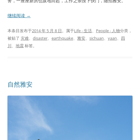
务，一座座新房也拔地而起，工作之余按下快门，随拍雅安。
继续阅读
→
本条目发布于
2014 年 5 月 8 日
。属于
Life - 生活
、
People - 人物
分类，
被贴了
灾难
、
disaster
、
earthquake
、
雅安
、
sichuan
、
yaan
、
四
川
、
地震
标签。
自然雅安