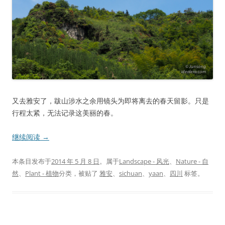
又去雅安了，跋山涉水之余用镜头为即将离去的春天留影。只是
行程太紧，无法记录这美丽的春。
继续阅读
→
本条目发布于
2014 年 5 月 8 日
。属于
Landscape - 风光
、
Nature - 自
然
、
Plant - 植物
分类，被贴了
雅安
、
sichuan
、
yaan
、
四川
标签。