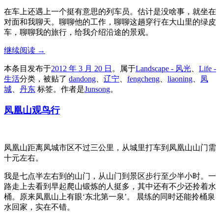
在车上还遇上一个挺有意思的列车员。估计是没啥事，就坐在
对面和我聊天。聊聊他的工作，聊聊这趟穿行在大山里的绿皮
车，聊聊我的旅行，给我介绍沿途的景观。
继续阅读
→
本条目发布于
2012 年 3 月 20 日
。属于
Landscape - 风光
、
Life -
生活
分类，被贴了
dandong
、
辽宁
、
fengcheng
、
liaoning
、
凤
城
、
丹东
标签。
作者是
Junsong
。
凤凰山观鸟行
凤凰山距离凤城市区不过三公里，从城里打车到凤凰山山门需
十元左右。
我是七点半左右到的山门，从山门到景区步行至少半小时。一
路走上去看到早起爬山锻炼的人挺多，其中还有不少还拎着水
桶。原来凤凰山上有眼‘东北第一泉’。 晨练的同时还能拎桶泉
水回家，实在不错。