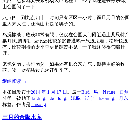
虽然十点多就要去乘机场大巴返程了，今早我还是去丹东锦江
山公园闪了一下。
八点四十到九点四十，时间只有区区一小时，而且元旦的公园
里人来人往，还满山都是吊嗓子的。
鸟况惨淡，收获非常有限，仅仅在公园大门附近遇上几只特产
栗耳[短脚]鹎。应该还比较多的普通鳾一只没见着，松鸦也没
有，比较期待的太平鸟更是踪迹不见，亏了我还爬得气喘吁
吁。
来也匆匆，去也匆匆，如果还有机会来丹东，期待更好的收
获。唉，这都错过几次迁徙季了。
继续阅读
→
本条目发布于
2014 年 1 月 17 日
。属于
Bird - 鸟
、
Nature - 自然
分类，被贴了
birding
、
dandong
、
观鸟
、
辽宁
、
liaoning
、
丹东
标签。
作者是
Junsong
。
三月的合隆水库