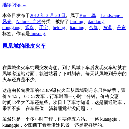
继续阅读
→
本条目发布于
2012 年 3 月 20 日
。属于
Bird - 鸟
、
Landscape -
风光
、
Nature - 自然
分类，被贴了
birding
、
dandong
、
donggang
、
观鸟
、
辽宁
、
helong
、
liaoning
、
合隆
、
东港
、
丹东
标签。
作者是
Junsong
。
凤凰城的绿皮火车
在凤城坐火车纯属突发奇想。到了凤城下车后发现火车站就在
凤城客运站对面，就进站看了下时刻表。每天从凤城到丹东的
火车还真是不少。
这趟由长甸发车的4218/9绿皮火车从凤城到丹东只售站票，票
价￥4.5，16：52发车，行车时间一小时十分钟。价格实惠，
时间比坐大巴车还短些。次日上了车才知道，这是辆通勤车，
乘客不多，在车座位上躺着睡觉都没问题：）
虽然只是一个多小时车程，也要停五六站。一路 kuangqie，
kuangqie，夕阳西下看看沿途风景，还是蛮好玩的。