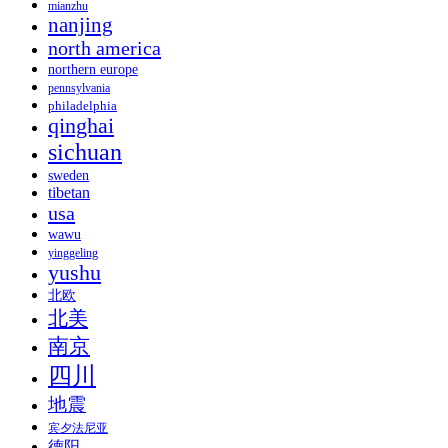
mianzhu
nanjing
north america
northern europe
pennsylvania
philadelphia
qinghai
sichuan
sweden
tibetan
usa
wawu
yinggeling
yushu
北欧
北美
南京
四川
地震
宾夕法尼亚
德阳