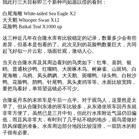
我此行三大目标即三个新种均如愿以偿的看到：
白尾海雕 White-tailed Sea Eagle X2
大天鹅 Whooper Swan X12
花脸鸭 Baikal Teal X1000 up
这三种近几年在合隆水库有比较稳定的记录，数量多少会有些
差异，但基本是包看的了。此次见到的花脸鸭数量巨大，共同
起飞好似一片云彩，场面壮观，激动人心。
当天在合隆水库及其周边看到的鸟类如下：红隼、喜鹊、银
鸥、普通秋沙鸭、红嘴鸥、大斑啄木鸟、树麻雀、山斑鸠、白
尾海雕，乌鸦、凤头䴙䴘、大天鹅、斑嘴鸭、绿头鸭、白秋沙
鸭、花脸鸭、鹊鸭、针尾鸭、凤头麦鸡等等。水面比较宽阔，
要把鸟看好，单筒望远镜必不可少。
合隆返丹东的末班车是午后一点半。对于观鸟人，这显然是太
早了。但从合隆到东港的班车比较多，从东港坐班车回丹东就
非常方便了。虽然已是三月中旬，但此行水库附近气温仍旧偏
低，而且风非常大，有时到了几乎站不稳的地步，观鸟需做好
防风保暖的准备。水库周边部分地段比较湿滑，一双防水的鞋
子很有必要。