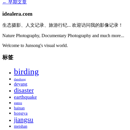
←
早期文章
idealera.com
生态摄影、人文记录、旅游行纪... 欢迎访问我的影像记录！
Nature Photography, Documentary Photography and much more...
Welcome to Junsong's visual world.
标签
birding
dandong
deyang
disaster
earthquake
gansu
hainan
hongya
jiangsu
meishan