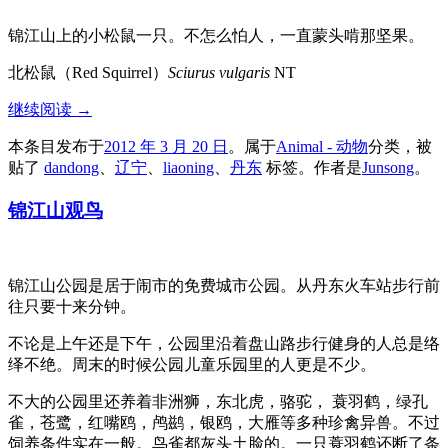
锦江山上的小松鼠一只。不怎么怕人，一直蒙头啃那坚果。
北松鼠（Red Squirrel）
Sciurus vulgaris
NT
继续阅读
→
本条目发布于
2012 年 3 月 20 日
。属于
Animal - 动物
分类，被
贴了
dandong
、
辽宁
、
liaoning
、
丹东
标签。
作者是
Junsong
。
锦江山观鸟
锦江山公园是居于闹市的免费城市公园。从丹东火车站步行前
往只要十来分钟。
不论是上午还是下午，公园里沿着盘山路步行健身的人总是络
绎不绝。周末的时候公园儿童乐园里的人更是不少。
不大的公园里还养着非洲狮，东北虎，骆驼， 蓑羽鹤，绿孔
雀，苍鹭，红嘴鸥，鸬鹚，银鸥，大雁等多种珍禽异兽。不过
饲养条件实在一般。鸟雀都灰头土脸的。一只蓑羽鹤还断了条