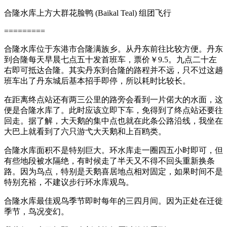
合隆水库上方大群花脸鸭 (Baikal Teal) 组团飞行
=========
合隆水库位于东港市合隆满族乡。从丹东前往比较方便。丹东
到合隆每天早晨七点五十发首班车，票价￥9.5。九点二十左
右即可抵达合隆。其实丹东到合隆的路程并不远，只不过这趟
班车出了丹东城后基本招手即停，所以耗时比较长。
在距离终点站还有两三公里的路旁会看到一片偌大的水面，这
便是合隆水库了。此时应该立即下车，免得到了终点站还要往
回走。据了解，大天鹅的集中点也就在此条公路沿线，我坐在
大巴上就看到了六只游弋大天鹅和上百鸥类。
合隆水库面积不是特别巨大。环水库走一圈四五小时即可，但
有些地段被水隔绝，有时候走了半天又不得不回头重新换条
路。因为鸟点，特别是天鹅喜居地点相对固定，如果时间不是
特别充裕，不建议步行环水库观鸟。
合隆水库最佳观鸟季节即时每年的三四月间。因为正处在迁徙
季节，鸟况变幻。