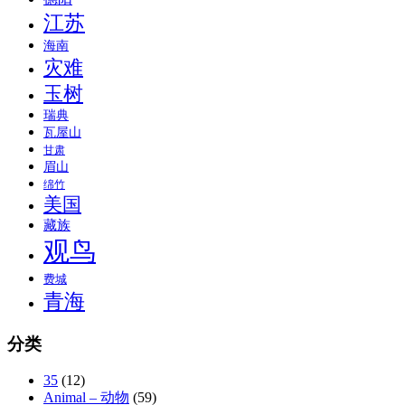
江苏
海南
灾难
玉树
瑞典
瓦屋山
甘肃
眉山
绵竹
美国
藏族
观鸟
费城
青海
分类
35
(12)
Animal – 动物
(59)