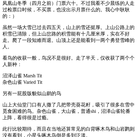
凤凰山冬季（四月之前）门票六十。不过我看不少晨练的人走
过检票口时候，不买票，也没出示月票什么的。我心中耿耿
的：）
虽然一场大雪已过去四五天，山上的雪还挺厚。上山公路上的
积雪已清除，但上山岔路的积雪能有十几厘米厚，实在不好
走。爬了一段知难而退。山顶上还是能看到一两个勇登雪峰的
人。
看鸟的收获一般，鸟况不是很好。走了半天，仅收获了两个个
人新种：
沼泽山雀 Marsh Tit
杂色山雀 Varied Tit
另有一屁股版貌似山鹛的鸟
山上大仙堂门口有人撒了几把带壳葵花籽，吸引了很多在雪中
觅食困难的鸟。杂色山雀，大山雀，普通shi，沼泽山雀轮番
上阵，看得很是过瘾。
此行比较期待，而且在当地还算常见的白背啄木鸟和山岩鹨则
没有看到，小星头啄木鸟倒是多到泛滥。