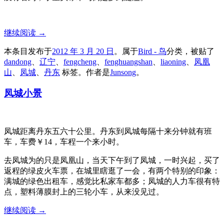
继续阅读
→
本条目发布于
2012 年 3 月 20 日
。属于
Bird - 鸟
分类，被贴了
dandong
、
辽宁
、
fengcheng
、
fenghuangshan
、
liaoning
、
凤凰
山
、
凤城
、
丹东
标签。
作者是
Junsong
。
凤城小景
凤城距离丹东五六十公里。丹东到凤城每隔十来分钟就有班
车，车费￥14，车程一个来小时。
去凤城为的只是凤凰山，当天下午到了凤城，一时兴起，买了
返程的绿皮火车票，在城里瞎逛了一会，有两个特别的印象：
满城的绿色出租车，感觉比私家车都多；凤城的人力车很有特
点，塑料薄膜封上的三轮小车，从来没见过。
继续阅读
→