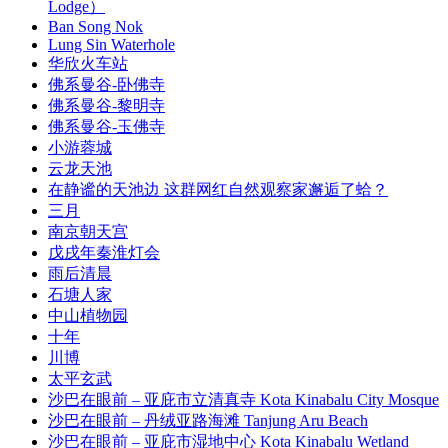
Lodge）
Ban Song Nok
Lung Sin Waterhole
华欣火车站
佛系曼谷-卧佛寺
佛系曼谷-黎明寺
佛系曼谷-玉佛寺
小游蓉城
云龙天池
在静谧的天池边 这群网红自然观察家邂逅了蛤？
三月
南京朝天宫
戊戌年秦淮灯会
雨后清晨
石塘人家
中山植物园
十年
川博
太平玄武
沙巴在眼前 – 亚庇市立清真寺 Kota Kinabalu City Mosque
沙巴在眼前 – 丹绒亚路海滩 Tanjung Aru Beach
沙巴在眼前 – 亚庇市湿地中心 Kota Kinabalu Wetland