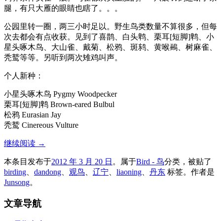
腿，有只大雁的眼睛也瞎了。。。
公园里转一圈，两三小时足以。野生鸟类数量不算很多，但每
次去都会有点收获。见到了喜鹊、白头鹎、栗耳[短脚]鹎、小
星头啄木鸟、大山雀、戴菊、松鸦、斑鸫、黄喉鵐、树麻雀、
秃鹫等等。另听到两次雉鸡叫声。
个人新种：
小星头啄木鸟 Pygmy Woodpecker
栗耳[短脚]鹎 Brown-eared Bulbul
松鸦 Eurasian Jay
秃鹫 Cinereous Vulture
继续阅读
→
本条目发布于
2012 年 3 月 20 日
。属于
Bird - 鸟
分类，被贴了
birding
、
dandong
、
观鸟
、
辽宁
、
liaoning
、
丹东
标签。
作者是
Junsong
。
文章导航