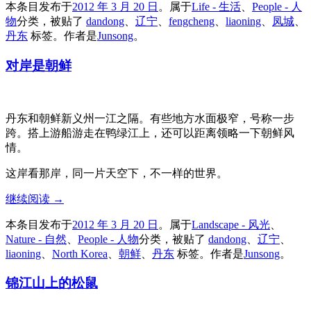
本条目发布于
2012 年 3 月 20 日
。属于
Life - 生活
、
People - 人
物
分类，被贴了
dandong
、
辽宁
、
fengcheng
、
liaoning
、
凤城
、
丹东
标签。
作者是
Junsong
。
对岸是朝鲜
丹东和朝鲜新义州一江之隔。有些地方水面极窄，号称一步
跨。搭上游船游走在鸭绿江上，还可以距离领略一下朝鲜风
情。
这岸看那岸，同一片天空下，不一样的世界。
继续阅读
→
本条目发布于
2012 年 3 月 20 日
。属于
Landscape - 风光
、
Nature - 自然
、
People - 人物
分类，被贴了
dandong
、
辽宁
、
liaoning
、
North Korea
、
朝鲜
、
丹东
标签。
作者是
Junsong
。
锦江山上的松鼠