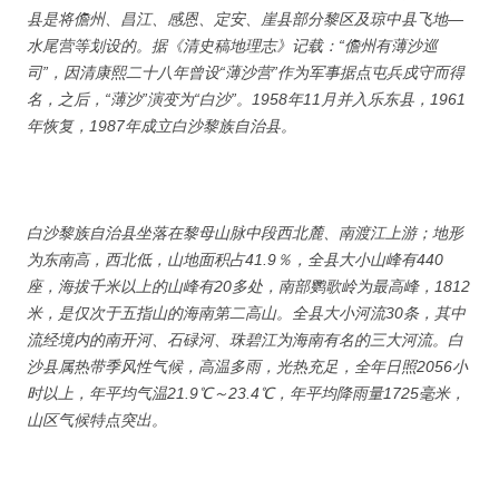
县是将儋州、昌江、感恩、定安、崖县部分黎区及琼中县飞地—
水尾营等划设的。据《清史稿地理志》记载：“儋州有薄沙巡
司”，因清康熙二十八年曾设“薄沙营”作为军事据点屯兵戍守而得
名，之后，“薄沙”演变为“白沙”。1958年11月并入乐东县，1961
年恢复，1987年成立白沙黎族自治县。
白沙黎族自治县坐落在黎母山脉中段西北麓、南渡江上游；地形
为东南高，西北低，山地面积占41.9％，全县大小山峰有440
座，海拔千米以上的山峰有20多处，南部鹦歌岭为最高峰，1812
米，是仅次于五指山的海南第二高山。全县大小河流30条，其中
流经境内的南开河、石碌河、珠碧江为海南有名的三大河流。白
沙县属热带季风性气候，高温多雨，光热充足，全年日照2056小
时以上，年平均气温21.9℃～23.4℃，年平均降雨量1725毫米，
山区气候特点突出。