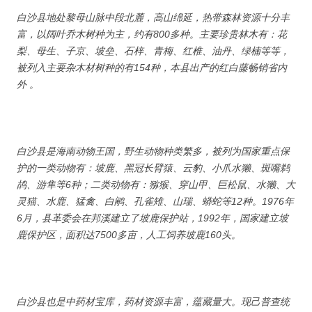
白沙县地处黎母山脉中段北麓，高山绵延，热带森林资源十分丰
富，以阔叶乔木树种为主，约有800多种。主要珍贵林木有：花
梨、母生、子京、坡垒、石梓、青梅、红椎、油丹、绿楠等等，
被列入主要杂木材树种的有154种，本县出产的红白藤畅销省内
外 。
白沙县是海南动物王国，野生动物种类繁多，被列为国家重点保
护的一类动物有：坡鹿、黑冠长臂猿、云豹、小爪水獭、斑嘴鹈
鸪、游隼等6种；二类动物有：猕猴、穿山甲、巨松鼠、水獭、大
灵猫、水鹿、猛禽、白鹇、孔雀雉、山瑞、蟒蛇等12种。1976年
6月，县革委会在邦溪建立了坡鹿保护站，1992年，国家建立坡
鹿保护区，面积达7500多亩，人工饲养坡鹿160头。
白沙县也是中药材宝库，药材资源丰富，蕴藏量大。现己普查统