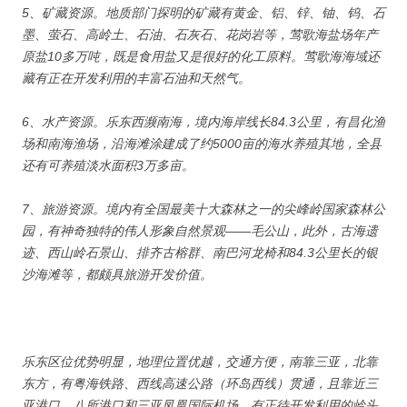
5、矿藏资源。地质部门探明的矿藏有黄金、铝、锌、铀、钨、石
墨、萤石、高岭土、石油、石灰石、花岗岩等，莺歌海盐场年产
原盐10多万吨，既是食用盐又是很好的化工原料。莺歌海海域还
藏有正在开发利用的丰富石油和天然气。
6、水产资源。乐东西濒南海，境内海岸线长84.3公里，有昌化渔
场和南海渔场，沿海滩涂建成了约5000亩的海水养殖其地，全县
还有可养殖淡水面积3万多亩。
7、旅游资源。境内有全国最美十大森林之一的尖峰岭国家森林公
园，有神奇独特的伟人形象自然景观——毛公山，此外，古海遗
迹、西山岭石景山、排齐古榕群、南巴河龙椅和84.3公里长的银
沙海滩等，都颇具旅游开发价值。
乐东区位优势明显，地理位置优越，交通方便，南靠三亚，北靠
东方，有粤海铁路、西线高速公路（环岛西线）贯通，且靠近三
亚港口、八所港口和三亚凤凰国际机场，有正待开发利用的岭头