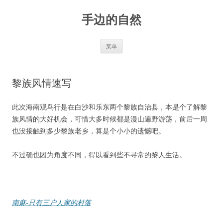
手边的自然
跳
菜单
至
正
文
黎族风情速写
此次海南观鸟行是在白沙和乐东两个黎族自治县，本是个了解黎
族风情的大好机会，可惜大多时候都是漫山遍野游荡，前后一周
也没接触到多少黎族老乡，算是个小小的遗憾吧。
不过确也因为角度不同，得以看到些不寻常的黎人生活。
南麻-只有三户人家的村落