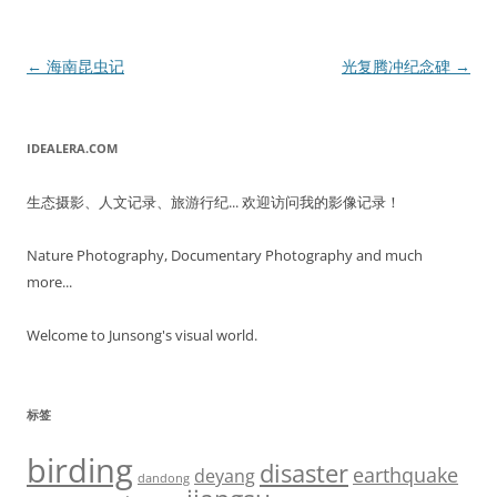
文
←
海南昆虫记
光复腾冲纪念碑
→
章
导
IDEALERA.COM
航
生态摄影、人文记录、旅游行纪... 欢迎访问我的影像记录！
Nature Photography, Documentary Photography and much
more...
Welcome to Junsong's visual world.
标签
birding
disaster
earthquake
deyang
dandong