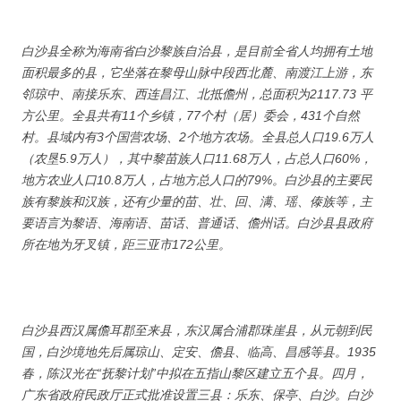
白沙县全称为海南省白沙黎族自治县，是目前全省人均拥有土地
面积最多的县，它坐落在黎母山脉中段西北麓、南渡江上游，东
邻琼中、南接乐东、西连昌江、北抵儋州，总面积为2117.73 平
方公里。全县共有11个乡镇，77个村（居）委会，431个自然
村。县域内有3个国营农场、2个地方农场。全县总人口19.6万人
（农垦5.9万人），其中黎苗族人口11.68万人，占总人口60%，
地方农业人口10.8万人，占地方总人口的79%。白沙县的主要民
族有黎族和汉族，还有少量的苗、壮、回、满、瑶、傣族等，主
要语言为黎语、海南语、苗话、普通话、儋州话。白沙县县政府
所在地为牙叉镇，距三亚市172公里。
白沙县西汉属儋耳郡至来县，东汉属合浦郡珠崖县，从元朝到民
国，白沙境地先后属琼山、定安、儋县、临高、昌感等县。1935
春，陈汉光在“抚黎计划”中拟在五指山黎区建立五个县。四月，
广东省政府民政厅正式批准设置三县：乐东、保亭、白沙。白沙