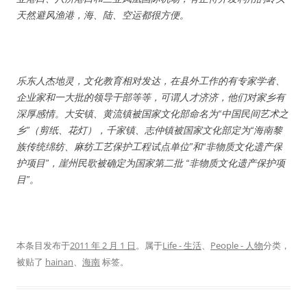
天然避风渔港，海、陆、空运都很方便。
乐东人杰地灵，文化教育相对发达，在县外工作的有专家学者、
企业家和一大批的领导干部等等，可谓人才济济，他们对家乡有
深厚感情。大安镇、黄流镇被国家文化部命名为“中国民间艺术之
乡”（剪纸、花灯），千家镇、志仲镇被国家文化部定为“海南黎
族传统绵纺、麻纺工艺保护工程试点单位”和“非物质文化遗产保
护项目”，崖州民歌被确定为国家第二批 “非物质文化遗产保护项
目”。
本条目发布于
2011 年 2 月 1 日
。属于
Life - 生活
、
People - 人物
分类，
被贴了
hainan
、
海南
标签。