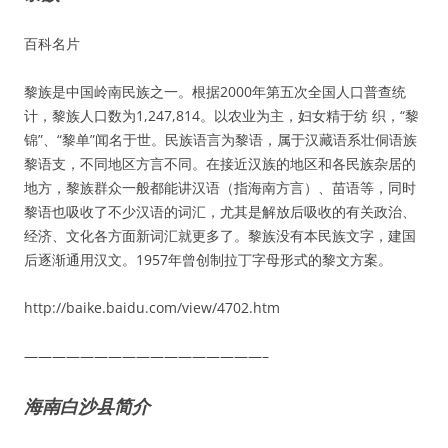
百科名片
黎族是中国岭南民族之一。根据2000年第五次全国人口普查统
计，黎族人口数为1,247,814。以农业为主，妇女精于纺 织，“黎
锦”、“黎单”闻名于世。民族语言为黎语，属于汉藏语系壮侗语族
黎语支，不同地区方言不同。在接近汉族的地区和各民族杂居的
地方，黎族群众一般都能讲汉语（指海南方言）、苗语等，同时
黎语也吸收了不少汉语的词汇，尤其是解放后吸收的有关政治、
经济、文化各方面新词汇就更多了。黎族没有本民族文字，建国
后逐渐通用汉文。1957年曾创制拉丁字母形式的黎文方案。
http://baike.baidu.com/view/4702.htm
—————————————————–
海南白沙县简介