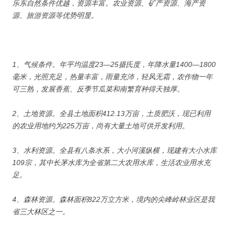
乐东自然条件优越，资源丰富。农业资源、矿产资源、海产资
源、旅游资源等优势明显。
1、气候条件。年平均温度23—25摄氏度，年降水量1400—1800
毫米，光照充足，热量丰富，雨量充沛，轻风无霜，农作物一年
可三熟，发展香蕉、反季节瓜菜和南繁育种得天独厚。
2、土地资源。全县土地面积412.13万亩，土质肥沃，现已利用
的农业用地约为225万亩，尚有大量土地可供开发利用。
3、水利资源。全县有八条水系，大小河溪纵横，现建有大小水库
109宗，其中长茅水库为全省第二大农用水库，生活农业用水充
足。
4、森林资源。森林面积822万立方米，境内的尖峰岭林业区是我
省三大林区之一。