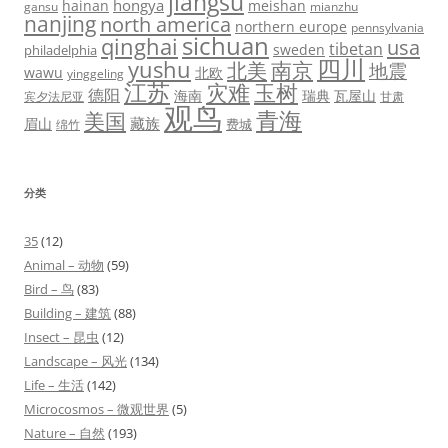
jiangsu
hongya
hainan
meishan
gansu
mianzhu
nanjing
north america
northern europe
pennsylvania
sichuan
qinghai
usa
tibetan
sweden
philadelphia
四川
yushu
北美
南京
地震
wawu
北欧
yinggeling
江苏
灾难
玉树
德阳
海南
瑞典
瓦屋山
宾夕法尼亚
甘肃
观鸟
青海
美国
藏族
眉山
费城
绵竹
分类
35
(12)
Animal – 动物
(59)
Bird – 鸟
(83)
Building – 建筑
(88)
Insect – 昆虫
(12)
Landscape – 风光
(134)
Life – 生活
(142)
Microcosmos – 微观世界
(5)
Nature – 自然
(193)