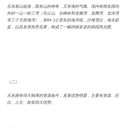
乐东靠山临海，既有山的神奇，又有海的气魄。境内有闻名国内
外的一山一岭三湾（毛公山、尖峰岭和龙栖湾、龙腾湾、龙沐湾
等三个天然海湾），有84.3公里长的海岸线，沙滩雪白，海水蔚
蓝，以及各类热带瓜果，构成了一幅绮丽多姿的南国风光图。
（二）
乐东拥有得天独厚的资源条件，发展优势明显，主要有资源、区
位、人文、政策四大优势。