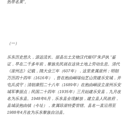
热带名果”。
（一）
乐东历史悠久，源远流长。据县出土文物汉代银印”朱庐执 “鉴
证，早在二千多年前，黎族先民就在这块土地上劳动生息。清代
《崖州志》记载，隋大业三年（607年），这里隶属崖州；明朝
万历四十四年（1616年），曾在抱由峒瑞仙芝山营建乐安城，并
屯兵戍守；清朝康熙二十八年（1689年）在抱由峒设立崖州乐安
城军事据点；民国二十四年（1935年）三月始建乐安县，九月改
名为乐东县。1948年6月，乐东县全境解放，建立县人民政府，
县城设抱由镇（今址），隶属琼崖特委管辖。县名一直沿用至
1988年4月改为乐东黎族自治县。