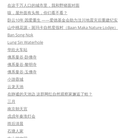
在这千万人口的城市里，我和野猪面对面
咳，屋外面有头熊，你们看不看？
卧云10年 因爱重生 ——爱德基金会助力汶川地震灾后重建纪实
山中桃花源 – 斑玛卡自然度假村（Baan Maka Nature Lodge）
Ban Song Nok
Lung Sin Waterhole
华欣火车站
佛系曼谷-卧佛寺
佛系曼谷-黎明寺
佛系曼谷-玉佛寺
小游蓉城
云龙天池
在静谧的天池边 这群网红自然观察家邂逅了蛤？
三月
南京朝天宫
戊戌年秦淮灯会
雨后清晨
石塘人家