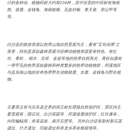
计的各种动、植物药材大约有234种，其中珍贵的中药材有海南
熊、坡鹿、金钱龟、海南粗榧、见血封喉、青天葵、穿山甲等
等。
白沙县的旅游资源以热带山地自然景观为主，素有”宝岛绿洲”之
美誉，特别是原始森林景观与珍稀动植物资源更有特色。有红
坎、青松 、细水、京排、金波等地的热带自然风光，青松仙婆岭
一带罕见的热带原始森林和种类繁多的热带动植物群，邦溪地区
与县东南山地的珍奇热带野生动物坡鹿、水鹿、金钱龟与野生植
物。
主要景点有与乐东县交界的坝王岭长臂猿自然保护区，景区内主
要景观有：陨石坑、白沙茶园等，邦溪坡鹿保护区，红坎瀑布，
向民蝙蝠洞，阜喜温泉，南开石壁等。 另外白沙还有新村新石器
遗址、什才遗址、印妹遗址和阜龙乡革命根据地等。