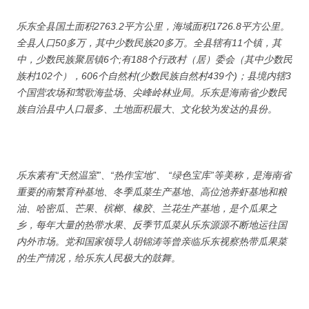
乐东全县国土面积2763.2平方公里，海域面积1726.8平方公里。
全县人口50多万，其中少数民族20多万。全县辖有11个镇，其
中，少数民族聚居镇6个;有188个行政村（居）委会（其中少数民
族村102个），606个自然村(少数民族自然村439个)；县境内辖3
个国营农场和莺歌海盐场、尖峰岭林业局。乐东是海南省少数民
族自治县中人口最多、土地面积最大、文化较为发达的县份。
乐东素有“天然温室”、“热作宝地”、 “绿色宝库”等美称，是海南省
重要的南繁育种基地、冬季瓜菜生产基地、高位池养虾基地和粮
油、哈密瓜、芒果、槟榔、橡胶、兰花生产基地，是个瓜果之
乡，每年大量的热带水果、反季节瓜菜从乐东源源不断地运往国
内外市场。党和国家领导人胡锦涛等曾亲临乐东视察热带瓜果菜
的生产情况，给乐东人民极大的鼓舞。