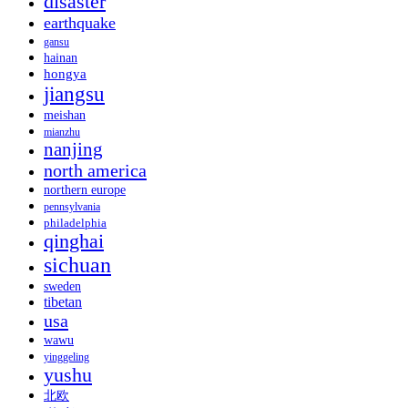
disaster
earthquake
gansu
hainan
hongya
jiangsu
meishan
mianzhu
nanjing
north america
northern europe
pennsylvania
philadelphia
qinghai
sichuan
sweden
tibetan
usa
wawu
yinggeling
yushu
北欧