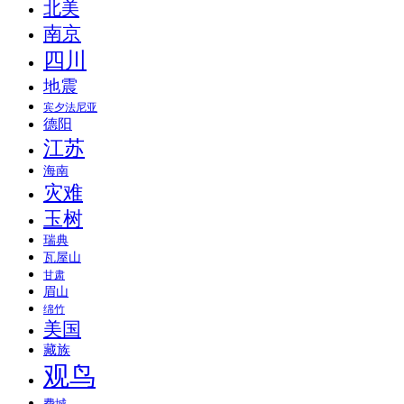
北美
南京
四川
地震
宾夕法尼亚
德阳
江苏
海南
灾难
玉树
瑞典
瓦屋山
甘肃
眉山
绵竹
美国
藏族
观鸟
费城