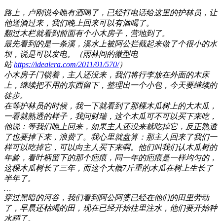
路上，卢刚说今晚有酒喝了，已经打电话给这里的护林员，让
他送酒过来，我们晚上回来可以有酒喝了。
翻过木栏就看到前面有个小木房子，营地到了。
最先看到的是一条溪，溪水上被阿公拦截起来做了个很小的水
坝，说是可以发电。（雨林间的微型电
站
https://idealera.com/2011/01/570/
）
小木房子门锁着，主人还没来，我们将行李放在外面的木床
上，继续把不用的东西留下，整理出一个小包，今天要继续的
徒步。
在等护林员的时候，我一下就看到了那棵木瓜树上的大木瓜，
一看就熟透的样子，我问财瑞，这个木瓜可不可以买下来吃，
他说：等我们晚上回来，如果主人还没来就吃掉它，反正熟透
了也要掉下来，浪费了。我心里就盘算：那主人回来了我们一
样可以吃掉它，可以向主人买下来啊。他们叫我们认木瓜树的
年龄，看叶柄留下的那个疤痕，同一年的疤痕是一样均匀的，
这棵木瓜树长了三年，而这个大概7斤重的木瓜在树上生长了
半年了。
…
穿过黑暗的河谷，我们看到阿公阿婆已经在他们的田里劳动
了，早晨还枯竭的田，现在已经开始往里注水，他们要开始种
水稻了。