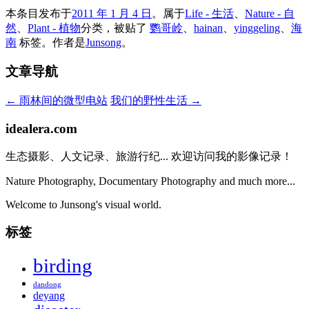
本条目发布于
2011 年 1 月 4 日
。属于
Life - 生活
、
Nature - 自
然
、
Plant - 植物
分类，被贴了
鹦哥岭
、
hainan
、
yinggeling
、
海
南
标签。
作者是
Junsong
。
文章导航
←
雨林间的微型电站
我们的野性生活
→
idealera.com
生态摄影、人文记录、旅游行纪... 欢迎访问我的影像记录！
Nature Photography, Documentary Photography and much more...
Welcome to Junsong's visual world.
标签
birding
dandong
deyang