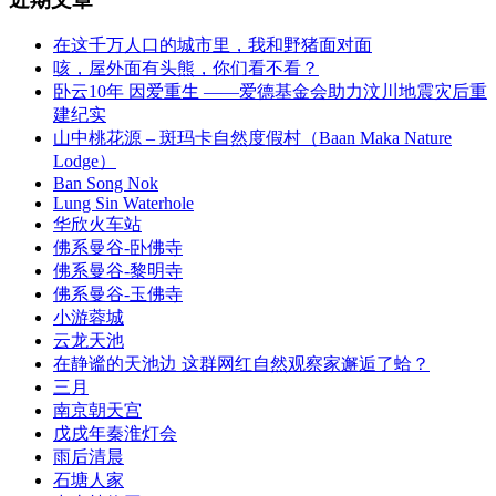
在这千万人口的城市里，我和野猪面对面
咳，屋外面有头熊，你们看不看？
卧云10年 因爱重生 ——爱德基金会助力汶川地震灾后重
建纪实
山中桃花源 – 斑玛卡自然度假村（Baan Maka Nature
Lodge）
Ban Song Nok
Lung Sin Waterhole
华欣火车站
佛系曼谷-卧佛寺
佛系曼谷-黎明寺
佛系曼谷-玉佛寺
小游蓉城
云龙天池
在静谧的天池边 这群网红自然观察家邂逅了蛤？
三月
南京朝天宫
戊戌年秦淮灯会
雨后清晨
石塘人家