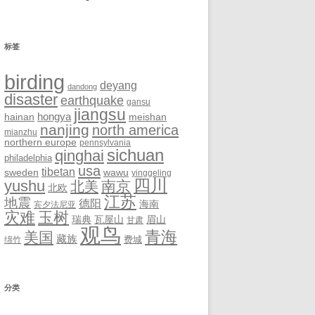
标签
birding
deyang
dandong
disaster
earthquake
gansu
jiangsu
hongya
hainan
meishan
nanjing
north america
mianzhu
northern europe
pennsylvania
sichuan
qinghai
philadelphia
usa
tibetan
sweden
wawu
yinggeling
四川
yushu
南京
北美
北欧
江苏
地震
德阳
海南
宾夕法尼亚
灾难
玉树
瑞典
瓦屋山
眉山
甘肃
观鸟
青海
美国
藏族
费城
绵竹
分类