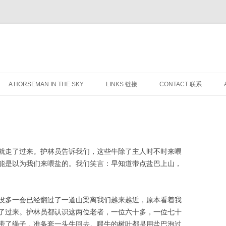
跳
至
A HORSEMAN IN THE SKY
LINKS 链接
CONTACT 联系
正
文
就走了过来。护林员告诉我们，这些牛除了主人时不时来喂
能是以为我们来喂盐的。我们笑言：早知道带点盐巴上山，
没多一会已经翻过了一道山梁离我们越来越近，原本看着我
了过来。护林员都认识这两位老者，一位六十多，一位七十
带了绳子，准备套一头牛回去。喂牛的树叶都是用盐巴泡过