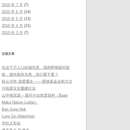
2010 年 7 月
(7)
2010 年 6 月
(14)
2010 年 5 月
(13)
2010 年 4 月
(21)
2010 年 3 月
(7)
近期文章
在这千万人口的城市里，我和野猪面对面
咳，屋外面有头熊，你们看不看？
卧云10年 因爱重生 ——爱德基金会助力汶
川地震灾后重建纪实
山中桃花源 – 斑玛卡自然度假村（Baan
Maka Nature Lodge）
Ban Song Nok
Lung Sin Waterhole
华欣火车站