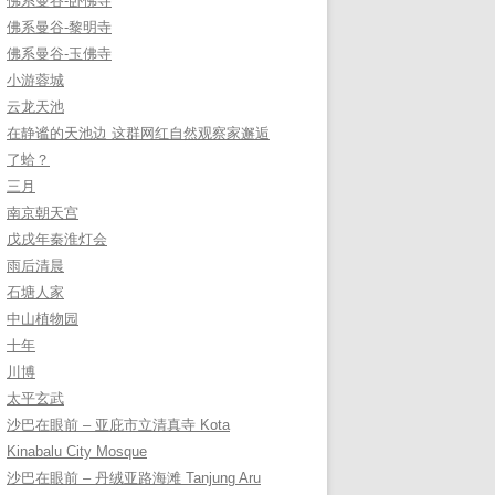
佛系曼谷-卧佛寺
佛系曼谷-黎明寺
佛系曼谷-玉佛寺
小游蓉城
云龙天池
在静谧的天池边 这群网红自然观察家邂逅
了蛤？
三月
南京朝天宫
戊戌年秦淮灯会
雨后清晨
石塘人家
中山植物园
十年
川博
太平玄武
沙巴在眼前 – 亚庇市立清真寺 Kota
Kinabalu City Mosque
沙巴在眼前 – 丹绒亚路海滩 Tanjung Aru