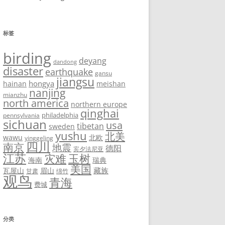
标签
birding
deyang
dandong
disaster
earthquake
gansu
jiangsu
hongya
hainan
meishan
nanjing
mianzhu
north america
northern europe
qinghai
philadelphia
pennsylvania
sichuan
usa
tibetan
sweden
yushu
北美
wawu
北欧
yinggeling
四川
南京
地震
德阳
宾夕法尼亚
江苏
灾难
玉树
海南
瑞典
美国
藏族
瓦屋山
眉山
甘肃
绵竹
观鸟
青海
费城
分类