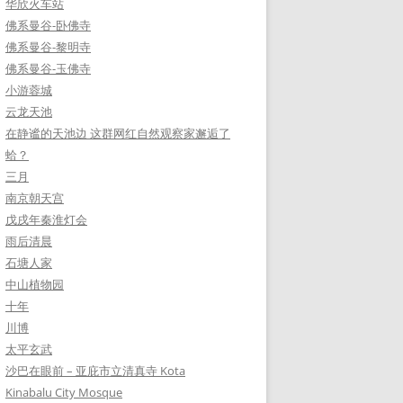
华欣火车站
佛系曼谷-卧佛寺
佛系曼谷-黎明寺
佛系曼谷-玉佛寺
小游蓉城
云龙天池
在静谧的天池边 这群网红自然观察家邂逅了
蛤？
三月
南京朝天宫
戊戌年秦淮灯会
雨后清晨
石塘人家
中山植物园
十年
川博
太平玄武
沙巴在眼前 – 亚庇市立清真寺 Kota
Kinabalu City Mosque