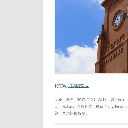
待完成
继续阅读
→
本条目发布于
2015 年 6 月 28 日
。属于
Anima
活
、
Nature - 自然
分类，被贴了
charleston
纳
、
查尔斯顿
标签。