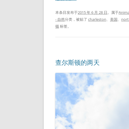
本条目发布于
2015 年 6 月 28 日
。属于
Anima
- 自然
分类，被贴了
charleston
、
美国
、
nort
顿
标签。
查尔斯顿的两天