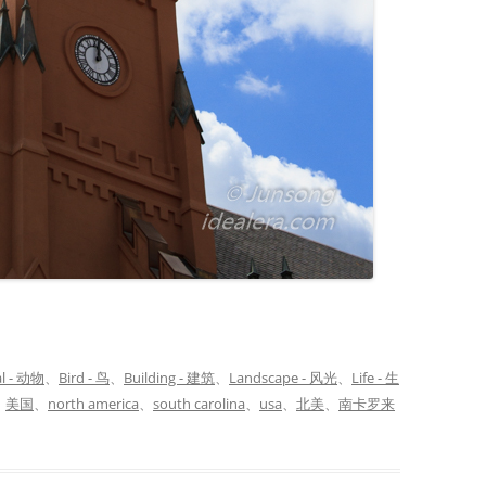
l - 动物
、
Bird - 鸟
、
Building - 建筑
、
Landscape - 风光
、
Life - 生
、
美国
、
north america
、
south carolina
、
usa
、
北美
、
南卡罗来