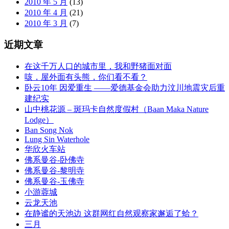
2010 年 5 月
(13)
2010 年 4 月
(21)
2010 年 3 月
(7)
近期文章
在这千万人口的城市里，我和野猪面对面
咳，屋外面有头熊，你们看不看？
卧云10年 因爱重生 ——爱德基金会助力汶川地震灾后重
建纪实
山中桃花源 – 斑玛卡自然度假村（Baan Maka Nature
Lodge）
Ban Song Nok
Lung Sin Waterhole
华欣火车站
佛系曼谷-卧佛寺
佛系曼谷-黎明寺
佛系曼谷-玉佛寺
小游蓉城
云龙天池
在静谧的天池边 这群网红自然观察家邂逅了蛤？
三月