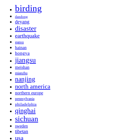
birding
dandong
deyang
disaster
earthquake
gansu
hainan
hongya
jiangsu
meishan
mianzhu
nanjing
north america
northern europe
pennsylvania
philadelphia
qinghai
sichuan
sweden
tibetan
usa