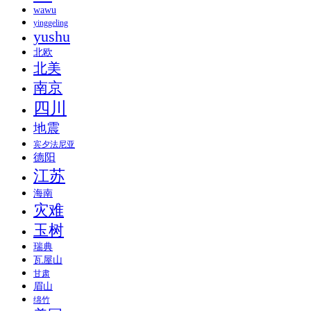
wawu
yinggeling
yushu
北欧
北美
南京
四川
地震
宾夕法尼亚
德阳
江苏
海南
灾难
玉树
瑞典
瓦屋山
甘肃
眉山
绵竹