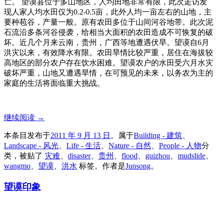
亡。 望谟县位于多山地区，人均田地非常有限，此次走访发
现人家人均水田仅为0.2-0.5亩，此外人均一亩左右的山地，主
要种苞谷，产量一般。原有农田多位于山间河谷地带。此次泥
石流沿多条河谷侵袭，给相当大面积的农田造成不可恢复的破
坏。近几个月来云南，贵州，广西等地遭遇伏旱。望谟自6月
洪灾以来，有效降水有限。农田旱情比较严重，居住在海拔较
高地区的部分农户存在饮水困难。望谟农户的水田受六月水灾
破坏严重，山地又遭遇旱情，在可预见的未来，以务农为主的
家庭的生活将面临重大挑战。
继续阅读
→
本条目发布于
2011 年 9 月 13 日
。属于
Building - 建筑
、
Landscape - 风光
、
Life - 生活
、
Nature - 自然
、
People - 人物
分
类，被贴了
灾难
、
disaster
、
贵州
、
flood
、
guizhou
、
mudslide
、
wangmo
、
望谟
、
洪水
标签。
作者是
Junsong
。
望谟印象