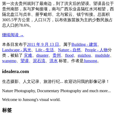
第一次去贵州就到了最南边，到了洪灾后的望谟。望谟县位于
贵州南部，东与罗甸接壤，南与广西乐业县隔红水河相望，西
隔北盘江与贞丰、册亨毗邻、北与紫云、镇宁衔接。总面积
3005.5平方公里，人口31万，以布依族苗族为主的少数民族占
总人口的78.6%。
继续阅读
→
本条目发布于
2011 年 9 月 13 日
。属于
Building - 建筑
、
Landscape - 风光
、
Life - 生活
、
Nature - 自然
、
People - 人物
分
类，被贴了
灾难
、
disaster
、
贵州
、
flood
、
guizhou
、
mudslide
、
wangmo
、
望谟
、
泥石流
、
洪水
标签。
作者是
Junsong
。
idealera.com
生态摄影、人文记录、旅游行纪... 欢迎访问我的影像记录！
Nature Photography, Documentary Photography and much more...
Welcome to Junsong's visual world.
标签