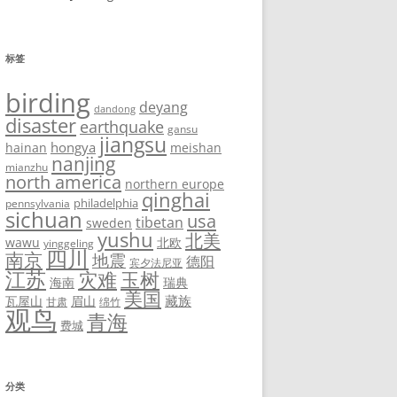
标签
birding
deyang
dandong
disaster
earthquake
gansu
jiangsu
hongya
hainan
meishan
nanjing
mianzhu
north america
northern europe
qinghai
philadelphia
pennsylvania
sichuan
usa
tibetan
sweden
yushu
北美
wawu
北欧
yinggeling
四川
南京
地震
德阳
宾夕法尼亚
江苏
灾难
玉树
海南
瑞典
美国
藏族
瓦屋山
眉山
甘肃
绵竹
观鸟
青海
费城
分类