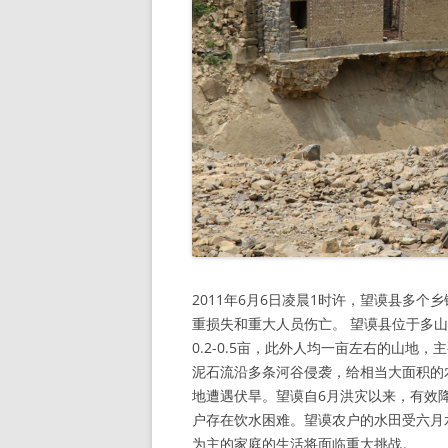
2011年6月6日凌晨1时许，望谟县多个乡
重损失和重大人员伤亡。 望谟县位于多
0.2-0.5亩，此外人均一亩左右的山
泥石流沿多条河谷侵袭，给相当大面积的
地遭遇伏旱。望谟自6月洪灾以来，有效
户存在饮水困难。望谟农户的水田受六月
为主的家庭的生活将面临重大挑战。