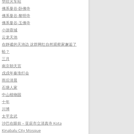
华欣火车站
佛系曼谷-卧佛寺
佛系曼谷-黎明寺
佛系曼谷-玉佛寺
小游蓉城
云龙天池
在静谧的天池边 这群网红自然观察家邂逅了
蛤？
三月
南京朝天宫
戊戌年秦淮灯会
雨后清晨
石塘人家
中山植物园
十年
川博
太平玄武
沙巴在眼前 – 亚庇市立清真寺 Kota
Kinabalu City Mosque