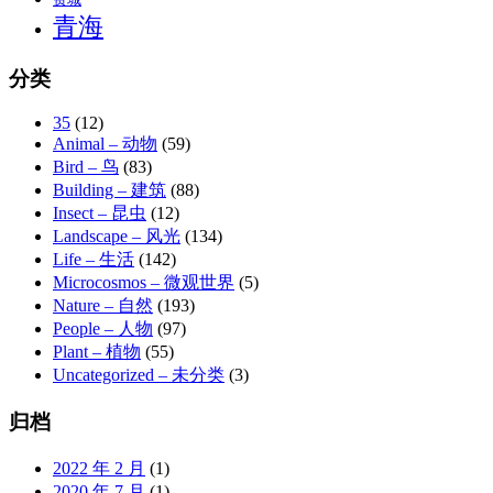
青海
分类
35
(12)
Animal – 动物
(59)
Bird – 鸟
(83)
Building – 建筑
(88)
Insect – 昆虫
(12)
Landscape – 风光
(134)
Life – 生活
(142)
Microcosmos – 微观世界
(5)
Nature – 自然
(193)
People – 人物
(97)
Plant – 植物
(55)
Uncategorized – 未分类
(3)
归档
2022 年 2 月
(1)
2020 年 7 月
(1)