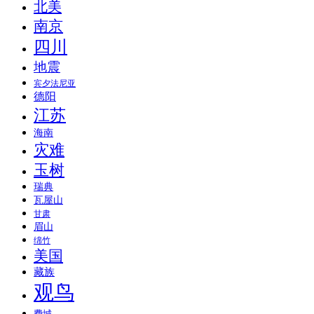
北美
南京
四川
地震
宾夕法尼亚
德阳
江苏
海南
灾难
玉树
瑞典
瓦屋山
甘肃
眉山
绵竹
美国
藏族
观鸟
费城