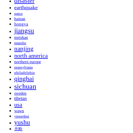
disaster
earthquake
gansu
hainan
hongya
jiangsu
meishan
mianzhu
nanjing
north america
northern europe
pennsylvania
philadelphia
qinghai
sichuan
sweden
tibetan
usa
wawu
yinggeling
yushu
北欧