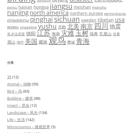
dandong
jiangsu
hongya
hainan
meishan
gansu
mianzhu
nanjing
north america
northern europe
pennsylvania
sichuan
qinghai
usa
tibetan
sweden
philadelphia
四川
yushu
北美
南京
地震
wawu
北欧
yinggeling
江苏
灾难
玉树
德阳
海南
瑞典
瓦屋山
宾夕法尼亚
甘肃
观鸟
青海
美国
藏族
眉山
费城
绵竹
分类
35
(12)
Animal – 动物
(59)
Bird – 鸟
(83)
Building – 建筑
(88)
Insect – 昆虫
(12)
Landscape – 风光
(134)
Life – 生活
(142)
Microcosmos – 微观世界
(5)