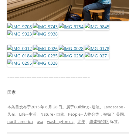
==================================
国家
本条目发布于
2015 年 6 月 28 日
。属于
Building - 建筑
、
Landscape -
风光
、
Life - 生活
、
Nature - 自然
、
People - 人物
分类，被贴了
美国
、
north america
、
usa
、
washington dc
、
北美
、
华盛顿特区
标签。