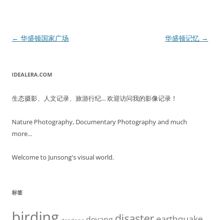
文
←
华盛顿国家广场
华盛顿记忆
→
章
导
IDEALERA.COM
航
生态摄影、人文记录、旅游行纪... 欢迎访问我的影像记录！
Nature Photography, Documentary Photography and much
more...
Welcome to Junsong's visual world.
标签
birding
disaster
earthquake
deyang