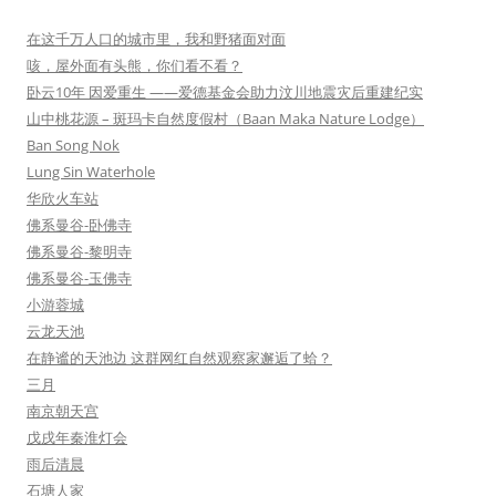
在这千万人口的城市里，我和野猪面对面
咳，屋外面有头熊，你们看不看？
卧云10年 因爱重生 ——爱德基金会助力汶川地震灾后重建纪实
山中桃花源 – 斑玛卡自然度假村（Baan Maka Nature Lodge）
Ban Song Nok
Lung Sin Waterhole
华欣火车站
佛系曼谷-卧佛寺
佛系曼谷-黎明寺
佛系曼谷-玉佛寺
小游蓉城
云龙天池
在静谧的天池边 这群网红自然观察家邂逅了蛤？
三月
南京朝天宫
戊戌年秦淮灯会
雨后清晨
石塘人家