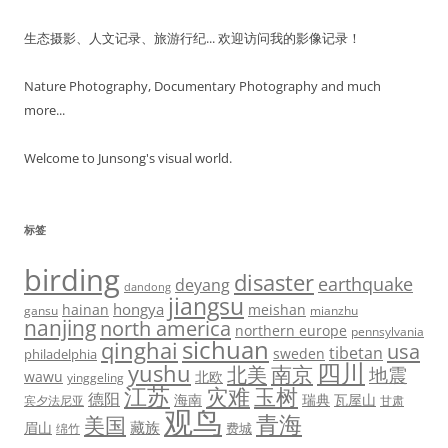
生态摄影、人文记录、旅游行纪... 欢迎访问我的影像记录！
Nature Photography, Documentary Photography and much
more...
Welcome to Junsong's visual world.
标签
birding
disaster
earthquake
deyang
dandong
jiangsu
hongya
hainan
meishan
gansu
mianzhu
nanjing
north america
northern europe
pennsylvania
sichuan
qinghai
usa
tibetan
sweden
philadelphia
四川
yushu
北美
南京
地震
wawu
北欧
yinggeling
江苏
灾难
玉树
德阳
海南
瑞典
瓦屋山
宾夕法尼亚
甘肃
观鸟
青海
美国
藏族
眉山
费城
绵竹