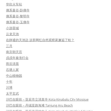
华欣火车站
佛系曼谷-卧佛寺
佛系曼谷-黎明寺
佛系曼谷-玉佛寺
小游蓉城
云龙天池
在静谧的天池边 这群网红自然观察家邂逅了蛤？
三月
南京朝天宫
戊戌年秦淮灯会
雨后清晨
石塘人家
中山植物园
十年
川博
太平玄武
沙巴在眼前 – 亚庇市立清真寺 Kota Kinabalu City Mosque
沙巴在眼前 – 丹绒亚路海滩 Tanjung Aru Beach