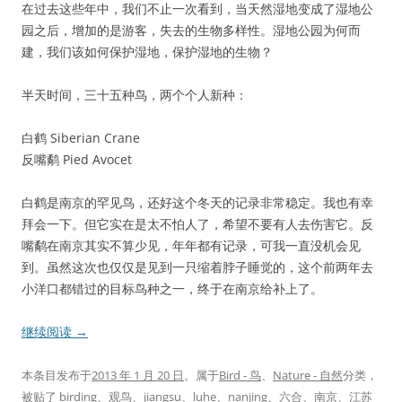
在过去这些年中，我们不止一次看到，当天然湿地变成了湿地公
园之后，增加的是游客，失去的生物多样性。湿地公园为何而
建，我们该如何保护湿地，保护湿地的生物？
半天时间，三十五种鸟，两个个人新种：
白鹤 Siberian Crane
反嘴鹬 Pied Avocet
白鹤是南京的罕见鸟，还好这个冬天的记录非常稳定。我也有幸
拜会一下。但它实在是太不怕人了，希望不要有人去伤害它。反
嘴鹬在南京其实不算少见，年年都有记录，可我一直没机会见
到。虽然这次也仅仅是见到一只缩着脖子睡觉的，这个前两年去
小洋口都错过的目标鸟种之一，终于在南京给补上了。
继续阅读
→
本条目发布于
2013 年 1 月 20 日
。属于
Bird - 鸟
、
Nature - 自然
分类，
被贴了
birding
、
观鸟
、
jiangsu
、
luhe
、
nanjing
、
六合
、
南京
、
江苏