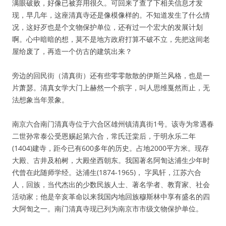
满眼破败，好像已被弃用很久。可回来了查了下相关信息才发
现，早几年，这座清真寺还是像模像样的。不知道发生了什么情
况，这好歹也是个文物保护单位，还有过一个宏大的发展计划
啊。心中暗暗的想，莫不是地方政府打算不破不立，先把这间老
屋给废了，再造一个仿古的建筑出来？
旁边的回民街（清真街）还有些零零散散的伊斯兰风格，也是一
片萧瑟。清真女学大门上赫然一个殡字，叫人思维戛然而止，无
法想象当年景象。
南京六合南门清真寺位于六合区雄州镇清真街1号。该寺为常遇春
二世孙常泰公受恩赐起第六合，常氏迁棠后，于明永乐二年
(1404)建寺，距今已有600多年的历史。占地2000平方米。现存
大殿、古井及柏树，大殿坐西朝东。我国著名阿訇达浦生少年时
代曾在此随师学经。达浦生(1874-1965)， 字凤轩，江苏六合
人，回族，当代杰出的少数民族人士、著名学者、教育家、社会
活动家；他是辛亥革命以来我国内地回族穆斯林中享有盛名的四
大阿訇之一。南门清真寺现已列为南京市市级文物保护单位。