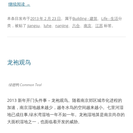
继续阅读
→
本条目发布于
2013 年 2 月 23 日
。属于
Building - 建筑
、
Life - 生活
分
类，被贴了
jiangsu
、
luhe
、
nanjing
、
六合
、
南京
、
江苏
标签。
龙袍观鸟
绿翅鸭 Common Teal
2013 新年开门头件事 – 龙袍观鸟。随着南京郊区城市化进程的
加速，南京湿地越来越少，越冬水鸟的空间越来越小。七里河湿
地已成往事,绿水湾湿地一年不如一年。龙袍湿地算是南京尚存的
大面积湿地之一，也面临着开发的威胁。