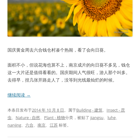
国庆黄金周去六合钱仓村凑个热闹，看了会向日葵。
面积不小，但说花海也算不上，南京成片的向日葵不多见，钱仓
这一大片还是值得看看的。国庆期间人气很旺，游人那个叫多。
去得早，捏几张开路走人了，没等到光线最灿烂的时候。
继续阅读
→
本条目发布于
2014 年 10 月 8 日
。属于
Building - 建筑
、
Insect - 昆
虫
、
Nature - 自然
、
Plant - 植物
分类，被贴了
jiangsu
、
luhe
、
nanjing
、
六合
、
南京
、
江苏
标签。