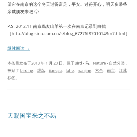
望它在南京的这个冬天过得富足，平安。过得开心，明天多带些
亲戚朋友来吧 🙂
P.S. 2012.11 南京鸟友山羊第一次在南京记录到白鹤
（http://blog.sina.com.cn/s/blog_67276f87010143m7.html）
继续阅读
→
本条目发布于
2013 年 1 月 20 日
。属于
Bird - 鸟
、
Nature - 自然
分类，
被贴了
birding
、
观鸟
、
jiangsu
、
luhe
、
nanjing
、
六合
、
南京
、
江苏
标签。
天赐国宝来之不易