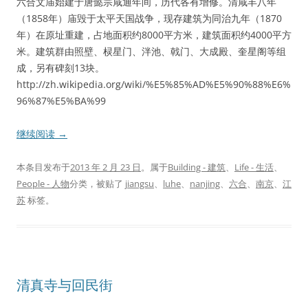
六合文庙始建于唐懿宗咸通年间，历代各有增修。清咸丰八年
（1858年）庙毁于太平天国战争，现存建筑为同治九年（1870
年）在原址重建，占地面积约8000平方米，建筑面积约4000平方
米。建筑群由照壁、棂星门、泮池、戟门、大成殿、奎星阁等组
成，另有碑刻13块。
http://zh.wikipedia.org/wiki/%E5%85%AD%E5%90%88%E6%
96%87%E5%BA%99
继续阅读
→
本条目发布于
2013 年 2 月 23 日
。属于
Building - 建筑
、
Life - 生活
、
People - 人物
分类，被贴了
jiangsu
、
luhe
、
nanjing
、
六合
、
南京
、
江
苏
标签。
清真寺与回民街