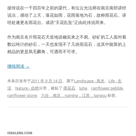
据传说在一千四百年之前的梁代，有位云光法师在南京南郊讲经
说法，感动了上天，落花如雨，花雨落地为石，故称雨花石。讲
经处遂更名雨花台。成语“天花乱坠”正由此传说而来。
作为南京名片雨花石天造地设确实来之不易。砂矿的工人面对着
数以吨计的砂石，一天也发现不了几块雨花石，这其中能算的上
精品的更是凤毛麟角，可遇而不可求。
继续阅读
→
本条目发布于
2011 年 9 月 14 日
。属于
Landscape - 风光
、
Life - 生
活
、
Nature - 自然
分类，被贴了
雨花石
、
luhe
、
rainflower pebble
、
rainflower stone
、
六合，南京，nanjing，江苏，jiangsu
标签。
IDEALERA.COM