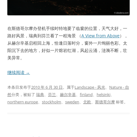
在斯德哥尔摩办登机手续时特地要了临窗的位置，天气大好，一
路好风景，瑞典到芬兰看了一程海景 （
A View from Above
），
从赫尔辛基启程回上海，恰逢日落时分，窗外一片绚丽色彩。太
阳沉下去的地方，好似一片熔岩红湖，风起云涌，涟漪不断，壮
美异常。
继续阅读
→
本条目发布于
2010 年 6 月 30 日
。属于
Landscape - 风光
、
Nature - 自
然
分类，被贴了
瑞典
、
芬兰
、
赫尔辛基
、
finland
、
helsinki
、
northern europe
、
stockholm
、
sweden
、
北欧
、
斯德哥尔摩
标签。