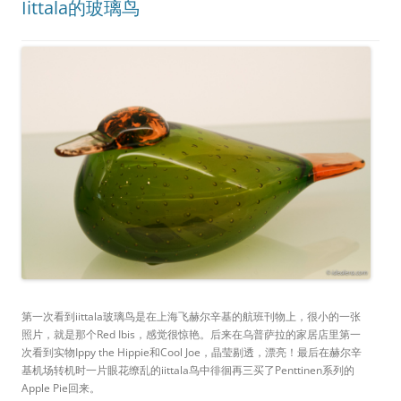
Iittala的玻璃鸟
第一次看到iittala玻璃鸟是在上海飞赫尔辛基的航班刊物上，很小的一张
照片，就是那个Red Ibis，感觉很惊艳。后来在乌普萨拉的家居店里第一
次看到实物Ippy the Hippie和Cool Joe，晶莹剔透，漂亮！最后在赫尔辛
基机场转机时一片眼花缭乱的iittala鸟中徘徊再三买了Penttinen系列的
Apple Pie回来。