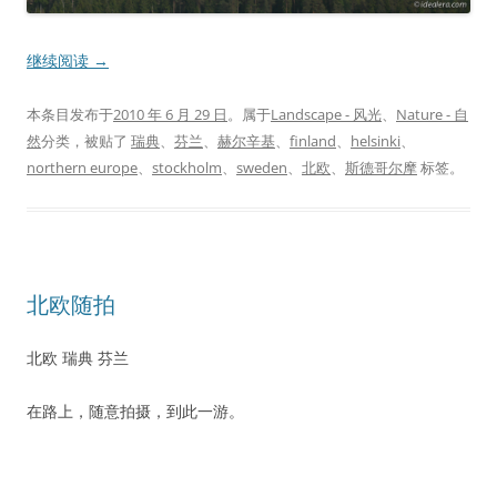
继续阅读
→
本条目发布于
2010 年 6 月 29 日
。属于
Landscape - 风光
、
Nature - 自
然
分类，被贴了
瑞典
、
芬兰
、
赫尔辛基
、
finland
、
helsinki
、
northern europe
、
stockholm
、
sweden
、
北欧
、
斯德哥尔摩
标签。
北欧随拍
北欧 瑞典 芬兰
在路上，随意拍摄，到此一游。