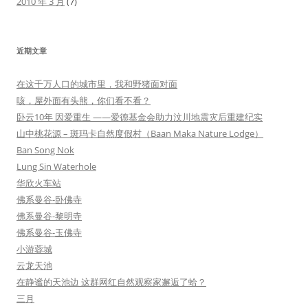
2010 年 3 月
(7)
近期文章
在这千万人口的城市里，我和野猪面对面
咳，屋外面有头熊，你们看不看？
卧云10年 因爱重生 ——爱德基金会助力汶川地震灾后重建纪实
山中桃花源 – 斑玛卡自然度假村（Baan Maka Nature Lodge）
Ban Song Nok
Lung Sin Waterhole
华欣火车站
佛系曼谷-卧佛寺
佛系曼谷-黎明寺
佛系曼谷-玉佛寺
小游蓉城
云龙天池
在静谧的天池边 这群网红自然观察家邂逅了蛤？
三月