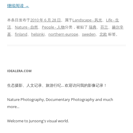
继续阅读
→
本条目发布于
2010 年 6 月 28 日
。属于
Landscape - 风光
、
Life - 生
活
、
Nature - 自然
、
People - 人物
分类，被贴了
瑞典
、
芬兰
、
赫尔辛
基
、
finland
、
helsinki
、
northern europe
、
sweden
、
北欧
标签。
IDEALERA.COM
生态摄影、人文记录、旅游行纪... 欢迎访问我的影像记录！
Nature Photography, Documentary Photography and much
more...
Welcome to Junsong's visual world.