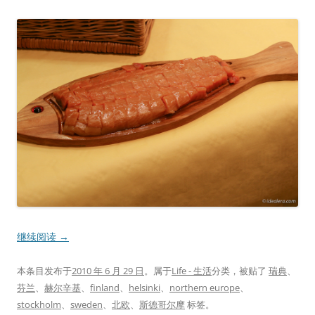
继续阅读
→
本条目发布于
2010 年 6 月 29 日
。属于
Life - 生活
分类，被贴了
瑞典
、
芬兰
、
赫尔辛基
、
finland
、
helsinki
、
northern europe
、
stockholm
、
sweden
、
北欧
、
斯德哥尔摩
标签。