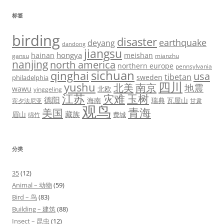
标签
birding
disaster
earthquake
deyang
dandong
jiangsu
hongya
hainan
meishan
gansu
mianzhu
nanjing
north america
northern europe
pennsylvania
sichuan
qinghai
usa
tibetan
sweden
philadelphia
四川
yushu
北美
南京
地震
wawu
北欧
yinggeling
江苏
灾难
玉树
德阳
海南
瑞典
瓦屋山
宾夕法尼亚
甘肃
观鸟
青海
美国
藏族
眉山
费城
绵竹
分类
35
(12)
Animal – 动物
(59)
Bird – 鸟
(83)
Building – 建筑
(88)
Insect – 昆虫
(12)