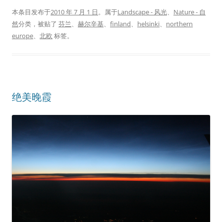
本条目发布于
2010 年 7 月 1 日
。属于
Landscape - 风光
、
Nature - 自
然
分类，被贴了
芬兰
、
赫尔辛基
、
finland
、
helsinki
、
northern
europe
、
北欧
标签。
绝美晚霞