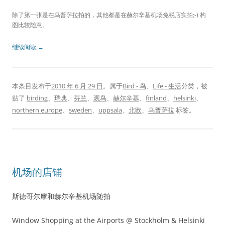
除了第一张是在乌普萨拉拍的，其他都是在赫尔辛基机场免税店实拍;-) 构
图比较随意。
继续阅读
→
本条目发布于
2010 年 6 月 29 日
。属于
Bird - 鸟
、
Life - 生活
分类，被
贴了
birding
、
瑞典
、
芬兰
、
观鸟
、
赫尔辛基
、
finland
、
helsinki
、
northern europe
、
sweden
、
uppsala
、
北欧
、
乌普萨拉
标签。
机场的店铺
斯德哥尔摩和赫尔辛基机场随拍
Window Shopping at the Airports @ Stockholm & Helsinki