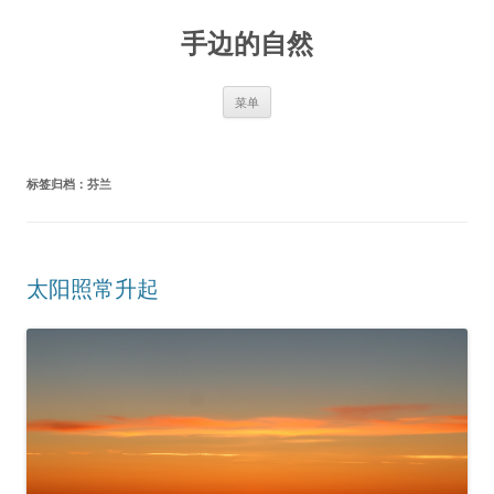
手边的自然
跳
菜单
至
正
文
标签归档：
芬兰
太阳照常升起