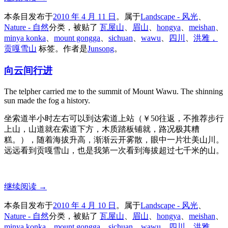
本条目发布于
2010 年 4 月 11 日
。属于
Landscape - 风光
、
Nature - 自然
分类，被贴了
瓦屋山
、
眉山
、
hongya
、
meishan
、
minya konka
、
mount gongga
、
sichuan
、
wawu
、
四川
、
洪雅，
贡嘎雪山
标签。
作者是
Junsong
。
向云间行进
The telpher carried me to the summit of Mount Wawu. The shinning
sun made the fog a history.
坐索道半小时左右可以到达索道上站（￥50往返，不推荐步行
上山，山道就在索道下方，木质踏板铺就，路况极其糟
糕。），随着海拔升高，渐渐云开雾散，眼中一片壮美山川。
远远看到贡嘎雪山，也是我第一次看到海拔超过七千米的山。
继续阅读
→
本条目发布于
2010 年 4 月 10 日
。属于
Landscape - 风光
、
Nature - 自然
分类，被贴了
瓦屋山
、
眉山
、
hongya
、
meishan
、
minya konka
、
mount gongga
、
sichuan
、
wawu
、
四川
、
洪雅，