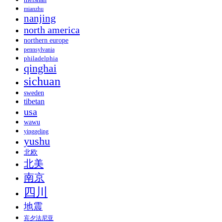
mianzhu
nanjing
north america
northern europe
pennsylvania
philadelphia
qinghai
sichuan
sweden
tibetan
usa
wawu
yinggeling
yushu
北欧
北美
南京
四川
地震
宾夕法尼亚