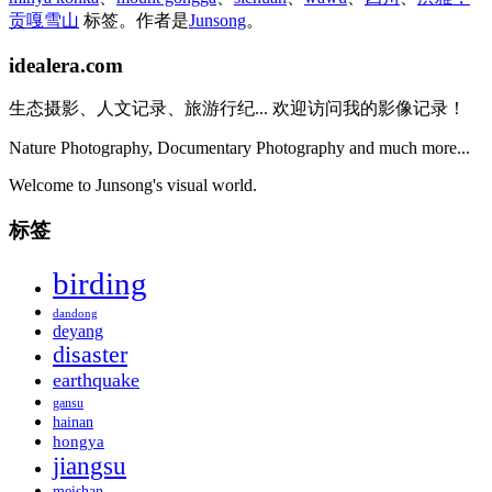
贡嘎雪山
标签。
作者是
Junsong
。
idealera.com
生态摄影、人文记录、旅游行纪... 欢迎访问我的影像记录！
Nature Photography, Documentary Photography and much more...
Welcome to Junsong's visual world.
标签
birding
dandong
deyang
disaster
earthquake
gansu
hainan
hongya
jiangsu
meishan