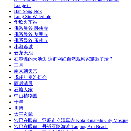
Lodge）
Ban Song Nok
Lung Sin Waterhole
华欣火车站
佛系曼谷-卧佛寺
佛系曼谷-黎明寺
佛系曼谷-玉佛寺
小游蓉城
云龙天池
在静谧的天池边 这群网红自然观察家邂逅了蛤？
三月
南京朝天宫
戊戌年秦淮灯会
雨后清晨
石塘人家
中山植物园
十年
川博
太平玄武
沙巴在眼前 – 亚庇市立清真寺 Kota Kinabalu City Mosque
沙巴在眼前 – 丹绒亚路海滩 Tanjung Aru Beach