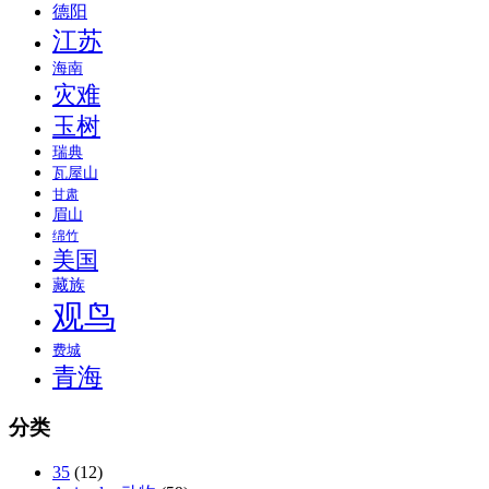
德阳
江苏
海南
灾难
玉树
瑞典
瓦屋山
甘肃
眉山
绵竹
美国
藏族
观鸟
费城
青海
分类
35
(12)