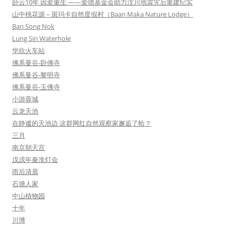
卧云10年 因爱重生 ——爱德基金会助力汶川地震灾后重建纪实
山中桃花源 – 斑玛卡自然度假村（Baan Maka Nature Lodge）
Ban Song Nok
Lung Sin Waterhole
华欣火车站
佛系曼谷-卧佛寺
佛系曼谷-黎明寺
佛系曼谷-玉佛寺
小游蓉城
云龙天池
在静谧的天池边 这群网红自然观察家邂逅了蛤？
三月
南京朝天宫
戊戌年秦淮灯会
雨后清晨
石塘人家
中山植物园
十年
川博