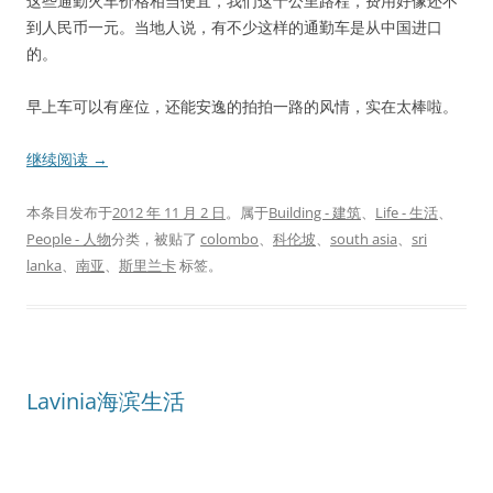
这些通勤火车价格相当便宜，我们这十公里路程，费用好像还不
到人民币一元。当地人说，有不少这样的通勤车是从中国进口
的。
早上车可以有座位，还能安逸的拍拍一路的风情，实在太棒啦。
继续阅读
→
本条目发布于
2012 年 11 月 2 日
。属于
Building - 建筑
、
Life - 生活
、
People - 人物
分类，被贴了
colombo
、
科伦坡
、
south asia
、
sri
lanka
、
南亚
、
斯里兰卡
标签。
Lavinia海滨生活