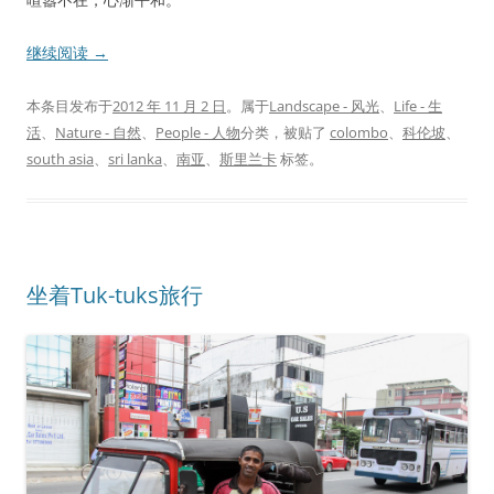
继续阅读
→
本条目发布于
2012 年 11 月 2 日
。属于
Landscape - 风光
、
Life - 生
活
、
Nature - 自然
、
People - 人物
分类，被贴了
colombo
、
科伦坡
、
south asia
、
sri lanka
、
南亚
、
斯里兰卡
标签。
坐着Tuk-tuks旅行