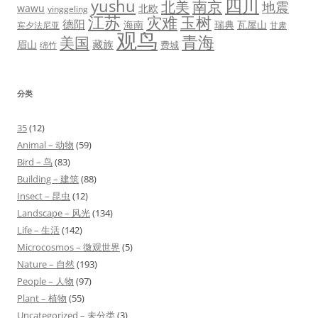
四川
yushu
北美
南京
地震
wawu
北欧
yinggeling
江苏
灾难
玉树
德阳
海南
瑞典
瓦屋山
宾夕法尼亚
甘肃
观鸟
青海
美国
藏族
眉山
费城
绵竹
分类
35
(12)
Animal – 动物
(59)
Bird – 鸟
(83)
Building – 建筑
(88)
Insect – 昆虫
(12)
Landscape – 风光
(134)
Life – 生活
(142)
Microcosmos – 微观世界
(5)
Nature – 自然
(193)
People – 人物
(97)
Plant – 植物
(55)
Uncategorized – 未分类
(3)