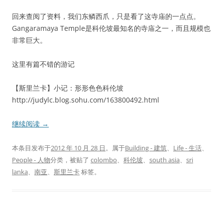
回来查阅了资料，我们东鳞西爪，只是看了这寺庙的一点点。
Gangaramaya Temple是科伦坡最知名的寺庙之一，而且规模也
非常巨大。
这里有篇不错的游记
【斯里兰卡】小记：形形色色科伦坡
http://judylc.blog.sohu.com/163800492.html
继续阅读
→
本条目发布于
2012 年 10 月 28 日
。属于
Building - 建筑
、
Life - 生活
、
People - 人物
分类，被贴了
colombo
、
科伦坡
、
south asia
、
sri
lanka
、
南亚
、
斯里兰卡
标签。