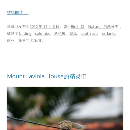
继续阅读
→
本条目发布于
2012 年 11 月 2 日
。属于
Bird - 鸟
、
Nature - 自然
分类，
被贴了
birding
、
colombo
、
科伦坡
、
观鸟
、
south asia
、
sri lanka
、
南亚
、
斯里兰卡
标签。
Mount Lavinia House的精灵们