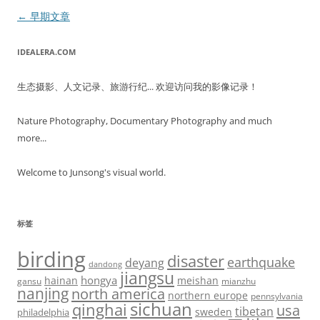
文
←
早期文章
章
IDEALERA.COM
导
航
生态摄影、人文记录、旅游行纪... 欢迎访问我的影像记录！
Nature Photography, Documentary Photography and much
more...
Welcome to Junsong's visual world.
标签
birding
disaster
earthquake
deyang
dandong
jiangsu
hongya
hainan
meishan
gansu
mianzhu
nanjing
north america
northern europe
pennsylvania
sichuan
qinghai
usa
tibetan
sweden
philadelphia