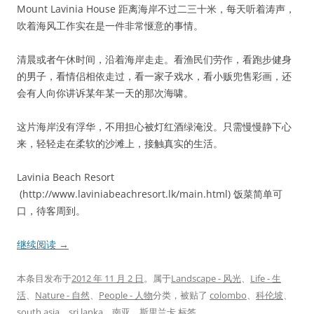
Mount Lavinia House 距离海岸不过二三十米，每天听着涛声，
吹着海风工作实在是一件非常惬意的事情。
清晨或者午休时间，沿着海岸走走。看渔民们劳作，看跑步健身
的男子，看情侣相依走过，看一家子戏水，看小贩兜售彩画，还
会有人向你讲诉某年某一天的那次海啸。
这片海岸没有浮华，不用担心被灯红酒绿淹没。只需慢慢静下心
来，轻轻走在柔软的沙滩上，接触真实的生活。
Lavinia Beach Resort
(http://www.laviniabeachresort.lk/main.html) 饭菜简单可
口，待客周到。
继续阅读
→
本条目发布于
2012 年 11 月 2 日
。属于
Landscape - 风光
、
Life - 生
活
、
Nature - 自然
、
People - 人物
分类，被贴了
colombo
、
科伦坡
、
south asia
、
sri lanka
、
南亚
、
斯里兰卡
标签。