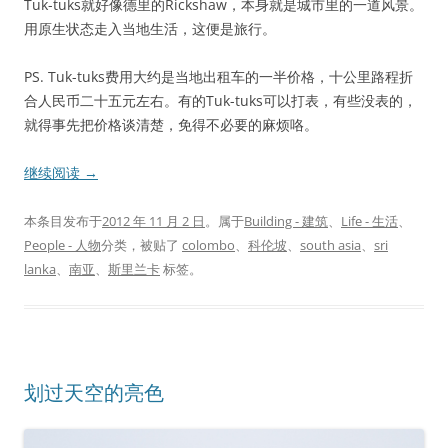
Tuk-tuks就好像德里的Rickshaw，本身就是城市里的一道风景。
用原生状态走入当地生活，这便是旅行。
PS. Tuk-tuks费用大约是当地出租车的一半价格，十公里路程折
合人民币二十五元左右。有的Tuk-tuks可以打表，有些没表的，
就得事先把价格谈清楚，免得不必要的麻烦咯。
继续阅读
→
本条目发布于
2012 年 11 月 2 日
。属于
Building - 建筑
、
Life - 生活
、
People - 人物
分类，被贴了
colombo
、
科伦坡
、
south asia
、
sri
lanka
、
南亚
、
斯里兰卡
标签。
划过天空的亮色