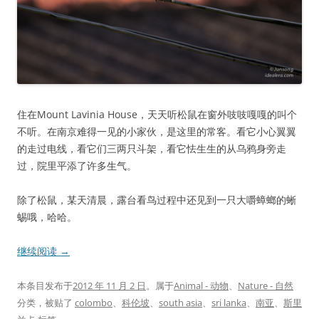
住在Mount Lavinia House，天天听松鼠在窗外吱吱嘎嘎的叫个
不听。在南京难得一见的小家伙，是这里的常客。看它小心翼翼
的走过电线，看它们三两只斗架，看它怯生生的从乌鸦身旁走
过，院里平添了许多生气。
除了松鼠，某天清晨，露台看鸟过程中还见到一只大嚼蟑螂的蜥
蜴哦，哈哈。
继续阅读
→
本条目发布于
2012 年 11 月 2 日
。属于
Animal - 动物
、
Nature - 自然
分类，被贴了
colombo
、
科伦坡
、
south asia
、
sri lanka
、
南亚
、
斯里