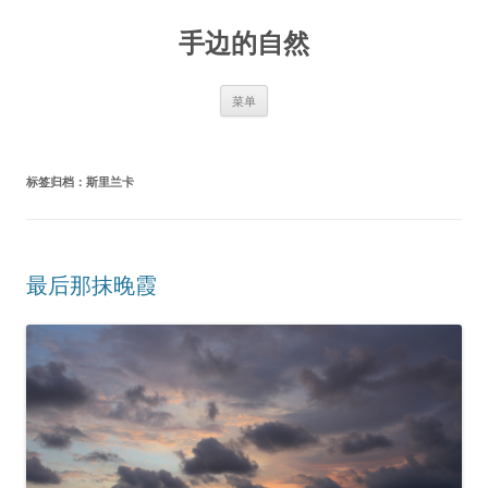
手边的自然
跳
菜单
至
正
文
标签归档：
斯里兰卡
最后那抹晚霞