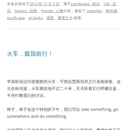
本条目发布于
2012 年 11 月 2 日
。属于
Landscape - 风光
、
Life - 生
活
、
Nature - 自然
、
People - 人物
分类，被贴了
colombo
、
科伦坡
、
south asia
、
sri lanka
、
南亚
、
斯里兰卡
标签。
火车，载我前行！
早就听说过印度拥挤的火车，可惜拉贾斯坦邦之行未能体验。这
次在科伦坡，火车离驻地不过二十米，天天听着它们呼啸往返，
不停打断我们的讨论。
终于，终于在这个特别的下午，我们可以 take something, go
somewhere and do something.