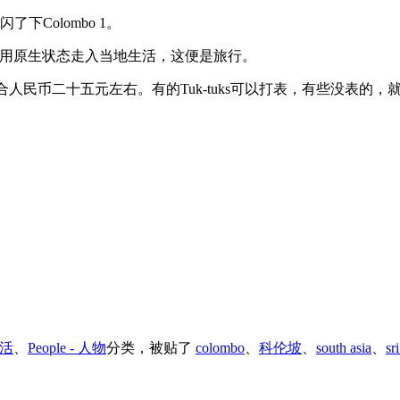
下Colombo 1。
道风景。用原生状态走入当地生活，这便是旅行。
路程折合人民币二十五元左右。有的Tuk-tuks可以打表，有些没
生活
、
People - 人物
分类，被贴了
colombo
、
科伦坡
、
south asia
、
sr