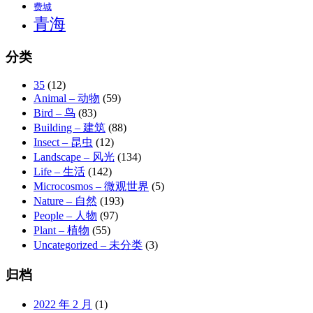
费城
青海
分类
35
(12)
Animal – 动物
(59)
Bird – 鸟
(83)
Building – 建筑
(88)
Insect – 昆虫
(12)
Landscape – 风光
(134)
Life – 生活
(142)
Microcosmos – 微观世界
(5)
Nature – 自然
(193)
People – 人物
(97)
Plant – 植物
(55)
Uncategorized – 未分类
(3)
归档
2022 年 2 月
(1)