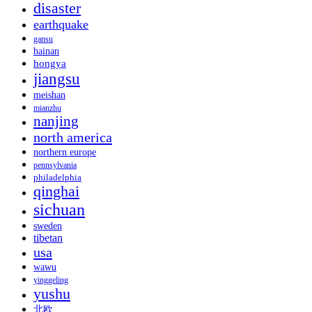
disaster
earthquake
gansu
hainan
hongya
jiangsu
meishan
mianzhu
nanjing
north america
northern europe
pennsylvania
philadelphia
qinghai
sichuan
sweden
tibetan
usa
wawu
yinggeling
yushu
北欧