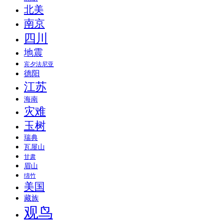
北美
南京
四川
地震
宾夕法尼亚
德阳
江苏
海南
灾难
玉树
瑞典
瓦屋山
甘肃
眉山
绵竹
美国
藏族
观鸟