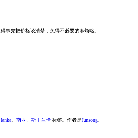
表的，就得事先把价格谈清楚，免得不必要的麻烦咯。
i lanka
、
南亚
、
斯里兰卡
标签。
作者是
Junsong
。