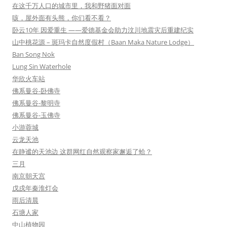
在这千万人口的城市里，我和野猪面对面
咳，屋外面有头熊，你们看不看？
卧云10年 因爱重生 ——爱德基金会助力汶川地震灾后重建纪实
山中桃花源 – 斑玛卡自然度假村（Baan Maka Nature Lodge）
Ban Song Nok
Lung Sin Waterhole
华欣火车站
佛系曼谷-卧佛寺
佛系曼谷-黎明寺
佛系曼谷-玉佛寺
小游蓉城
云龙天池
在静谧的天池边 这群网红自然观察家邂逅了蛤？
三月
南京朝天宫
戊戌年秦淮灯会
雨后清晨
石塘人家
中山植物园