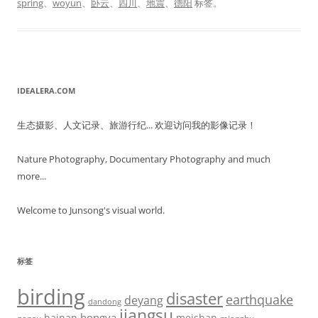
spring
、
woyun
、
卧云
、
四川
、
地震
、
德阳
标签。
IDEALERA.COM
生态摄影、人文记录、旅游行纪... 欢迎访问我的影像记录！
Nature Photography, Documentary Photography and much
more...
Welcome to Junsong's visual world.
标签
birding
disaster
earthquake
deyang
dandong
jiangsu
hongya
hainan
meishan