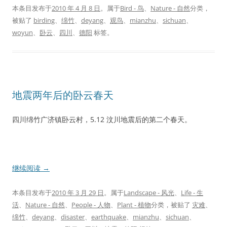
本条目发布于
2010 年 4 月 8 日
。属于
Bird - 鸟
、
Nature - 自然
分类，
被贴了
birding
、
绵竹
、
deyang
、
观鸟
、
mianzhu
、
sichuan
、
woyun
、
卧云
、
四川
、
德阳
标签。
地震两年后的卧云春天
四川绵竹广济镇卧云村，5.12 汶川地震后的第二个春天。
继续阅读
→
本条目发布于
2010 年 3 月 29 日
。属于
Landscape - 风光
、
Life - 生
活
、
Nature - 自然
、
People - 人物
、
Plant - 植物
分类，被贴了
灾难
、
绵竹
、
deyang
、
disaster
、
earthquake
、
mianzhu
、
sichuan
、