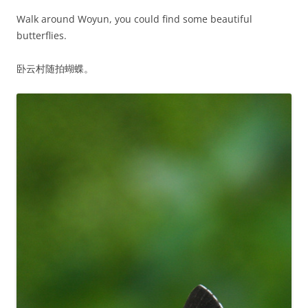
Walk around Woyun, you could find some beautiful
butterflies.
卧云村随拍蝴蝶。