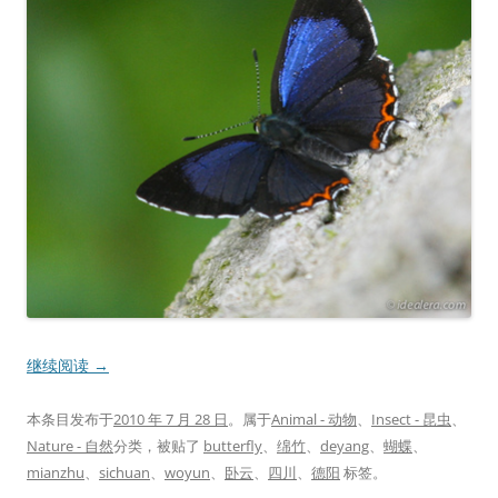
继续阅读
→
本条目发布于
2010 年 7 月 28 日
。属于
Animal - 动物
、
Insect - 昆虫
、
Nature - 自然
分类，被贴了
butterfly
、
绵竹
、
deyang
、
蝴蝶
、
mianzhu
、
sichuan
、
woyun
、
卧云
、
四川
、
德阳
标签。