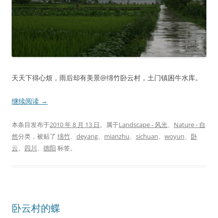
天天下得心烦，雨后却有美景@绵竹卧云村，土门镇困牛水库。
继续阅读
→
本条目发布于
2010 年 8 月 13 日
。属于
Landscape - 风光
、
Nature - 自
然
分类，被贴了
绵竹
、
deyang
、
mianzhu
、
sichuan
、
woyun
、
卧
云
、
四川
、
德阳
标签。
卧云村的蝶