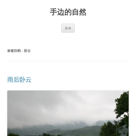
手边的自然
跳
菜单
至
正
文
标签归档：
卧云
雨后卧云