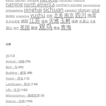
gansu
mianzhu
nanjing
north america
northern europe
pennsylvania
sichuan
qinghai
usa
tibetan
sweden
philadelphia
四川
yushu
北美
南京
地震
wawu
北欧
yinggeling
江苏
灾难
玉树
德阳
海南
瑞典
瓦屋山
宾夕法尼亚
甘肃
观鸟
青海
美国
藏族
眉山
费城
绵竹
分类
35
(12)
Animal – 动物
(59)
Bird – 鸟
(83)
Building – 建筑
(88)
Insect – 昆虫
(12)
Landscape – 风光
(134)
Life – 生活
(142)
Microcosmos – 微观世界
(5)
Nature – 自然
(193)