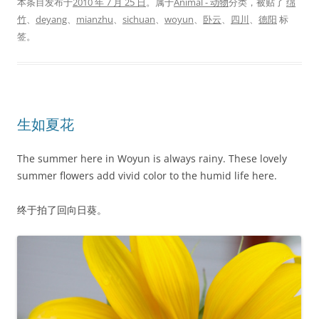
本条目发布于
2010 年 7 月 25 日
。属于
Animal - 动物
分类，被贴了
绵
竹
、
deyang
、
mianzhu
、
sichuan
、
woyun
、
卧云
、
四川
、
德阳
标
签。
生如夏花
The summer here in Woyun is always rainy. These lovely
summer flowers add vivid color to the humid life here.
终于拍了回向日葵。