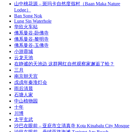
山中桃花源 – 斑玛卡自然度假村（Baan Maka Nature
Lodge）
Ban Song Nok
Lung Sin Waterhole
华欣火车站
佛系曼谷-卧佛寺
佛系曼谷-黎明寺
佛系曼谷-玉佛寺
小游蓉城
云龙天池
在静谧的天池边 这群网红自然观察家邂逅了蛤？
三月
南京朝天宫
戊戌年秦淮灯会
雨后清晨
石塘人家
中山植物园
十年
川博
太平玄武
沙巴在眼前 – 亚庇市立清真寺 Kota Kinabalu City Mosque
沙巴在眼前 – 丹绒亚路海滩 Tanjung Aru Beach