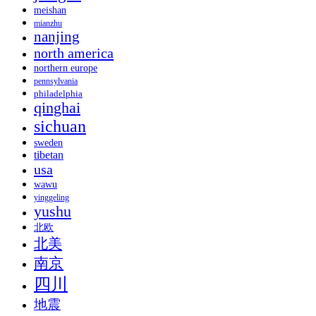
meishan
mianzhu
nanjing
north america
northern europe
pennsylvania
philadelphia
qinghai
sichuan
sweden
tibetan
usa
wawu
yinggeling
yushu
北欧
北美
南京
四川
地震