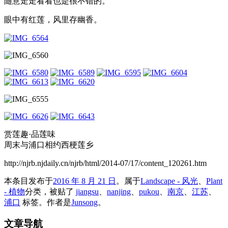
随意走走看看也是很不错的。
眼中有红莲，风里存幽香。
赏莲趣·品莲味
周末与浦口相约西梗莲乡
http://njrb.njdaily.cn/njrb/html/2014-07/17/content_120261.htm
本条目发布于
2016 年 8 月 21 日
。属于
Landscape - 风光
、
Plant
- 植物
分类，被贴了
jiangsu
、
nanjing
、
pukou
、
南京
、
江苏
、
浦口
标签。
作者是
Junsong
。
文章导航