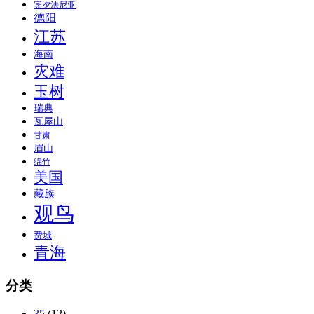
宾夕法尼亚
德阳
江苏
海南
灾难
玉树
瑞典
瓦屋山
甘肃
眉山
绵竹
美国
藏族
观鸟
费城
青海
分类
35
(12)