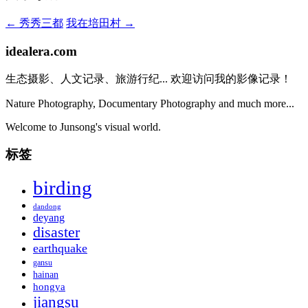
←
秀秀三都
我在培田村
→
idealera.com
生态摄影、人文记录、旅游行纪... 欢迎访问我的影像记录！
Nature Photography, Documentary Photography and much more...
Welcome to Junsong's visual world.
标签
birding
dandong
deyang
disaster
earthquake
gansu
hainan
hongya
jiangsu