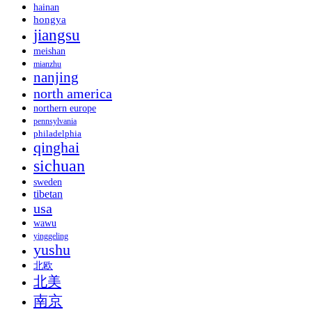
hainan
hongya
jiangsu
meishan
mianzhu
nanjing
north america
northern europe
pennsylvania
philadelphia
qinghai
sichuan
sweden
tibetan
usa
wawu
yinggeling
yushu
北欧
北美
南京