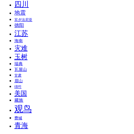
四川
地震
宾夕法尼亚
德阳
江苏
海南
灾难
玉树
瑞典
瓦屋山
甘肃
眉山
绵竹
美国
藏族
观鸟
费城
青海