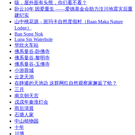
咳，屋外面有头熊，你们看不看？
卧云10年 因爱重生 ——爱德基金会助力汶川地震灾后重
建纪实
山中桃花源 – 斑玛卡自然度假村（Baan Maka Nature
Lodge）
Ban Song Nok
Lung Sin Waterhole
华欣火车站
佛系曼谷-卧佛寺
佛系曼谷-黎明寺
佛系曼谷-玉佛寺
小游蓉城
云龙天池
在静谧的天池边 这群网红自然观察家邂逅了蛤？
三月
南京朝天宫
戊戌年秦淮灯会
雨后清晨
石塘人家
中山植物园
十年
川博