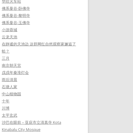
华欣火车站
佛系曼谷-卧佛寺
佛系曼谷-黎明寺
佛系曼谷-玉佛寺
小游蓉城
云龙天池
在静谧的天池边 这群网红自然观察家邂逅了
蛤？
三月
南京朝天宫
戊戌年秦淮灯会
雨后清晨
石塘人家
中山植物园
十年
川博
太平玄武
沙巴在眼前 – 亚庇市立清真寺 Kota
Kinabalu City Mosque