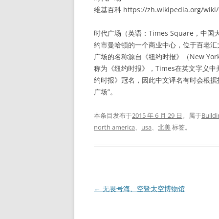
维基百科 https://zh.wikipedia.org/
时代广场（英语：Times Square
约市曼哈顿的一个商业中心，位于百老汇
广场的名称源自《纽约时报》（New Yo
称为《纽约时报》，Times在英文字义中
约时报》冠名，因此中文译名有时会根据报社
广场”。
本条目发布于
2015 年 6 月 29 日
。属于
Build
north america
、
usa
、
北美
标签。
文
←
无畏号海、空暨太空博物馆
章
导