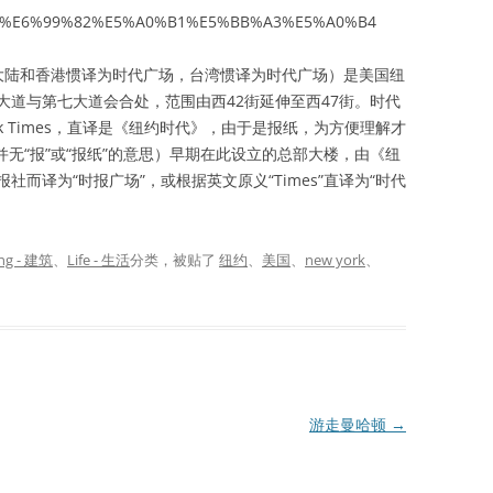
wiki/%E6%99%82%E5%A0%B1%E5%BB%A3%E5%A0%B4
，中国大陆和香港惯译为时代广场，台湾惯译为时代广场）是美国纽
大道与第七大道会合处，范围由西42街延伸至西47街。时代
rk Times，直译是《纽约时代》，由于是报纸，为方便理解才
并无“报”或“报纸”的意思）早期在此设立的总部大楼，由《纽
而译为“时报广场”，或根据英文原义“Times”直译为“时代
ing - 建筑
、
Life - 生活
分类，被贴了
纽约
、
美国
、
new york
、
游走曼哈顿
→