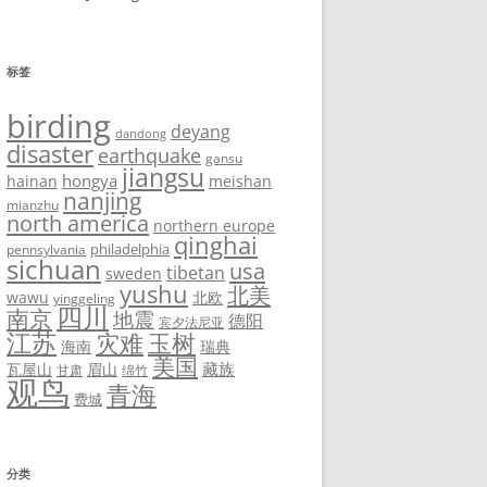
标签
birding
deyang
dandong
disaster
earthquake
gansu
jiangsu
hongya
hainan
meishan
nanjing
mianzhu
north america
northern europe
qinghai
philadelphia
pennsylvania
sichuan
usa
tibetan
sweden
yushu
北美
wawu
北欧
yinggeling
四川
南京
地震
德阳
宾夕法尼亚
江苏
灾难
玉树
海南
瑞典
美国
藏族
瓦屋山
眉山
甘肃
绵竹
观鸟
青海
费城
分类