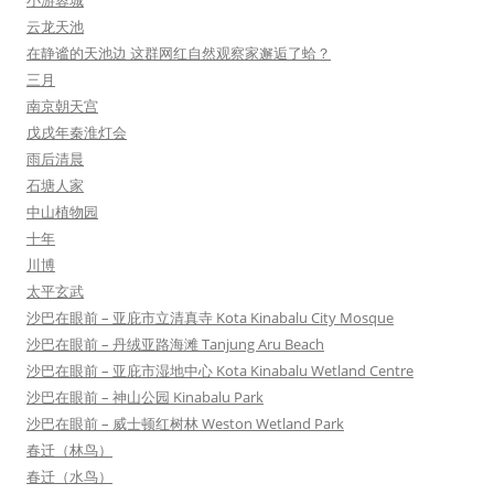
小游蓉城
云龙天池
在静谧的天池边 这群网红自然观察家邂逅了蛤？
三月
南京朝天宫
戊戌年秦淮灯会
雨后清晨
石塘人家
中山植物园
十年
川博
太平玄武
沙巴在眼前 – 亚庇市立清真寺 Kota Kinabalu City Mosque
沙巴在眼前 – 丹绒亚路海滩 Tanjung Aru Beach
沙巴在眼前 – 亚庇市湿地中心 Kota Kinabalu Wetland Centre
沙巴在眼前 – 神山公园 Kinabalu Park
沙巴在眼前 – 威士顿红树林 Weston Wetland Park
春迁（林鸟）
春迁（水鸟）