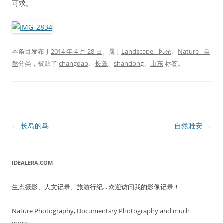
可求。
本条目发布于
2014 年 4 月 28 日
。属于
Landscape - 风光
、
Nature - 自
然
分类，被贴了
changdao
、
长岛
、
shandong
、
山东
标签。
文
←
长岛的鸟
自然雅安
→
章
导
IDEALERA.COM
航
生态摄影、人文记录、旅游行纪... 欢迎访问我的影像记录！
Nature Photography, Documentary Photography and much
more...