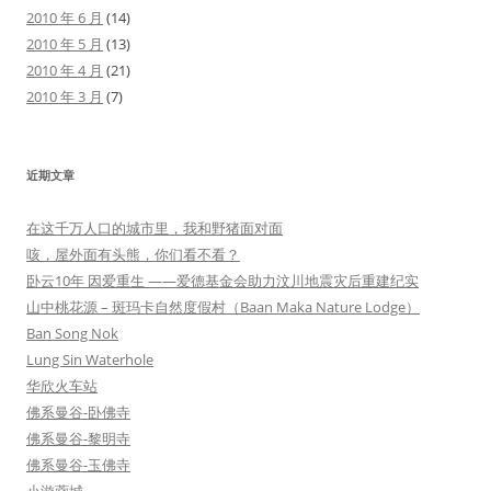
2010 年 6 月
(14)
2010 年 5 月
(13)
2010 年 4 月
(21)
2010 年 3 月
(7)
近期文章
在这千万人口的城市里，我和野猪面对面
咳，屋外面有头熊，你们看不看？
卧云10年 因爱重生 ——爱德基金会助力汶川地震灾后重建纪实
山中桃花源 – 斑玛卡自然度假村（Baan Maka Nature Lodge）
Ban Song Nok
Lung Sin Waterhole
华欣火车站
佛系曼谷-卧佛寺
佛系曼谷-黎明寺
佛系曼谷-玉佛寺