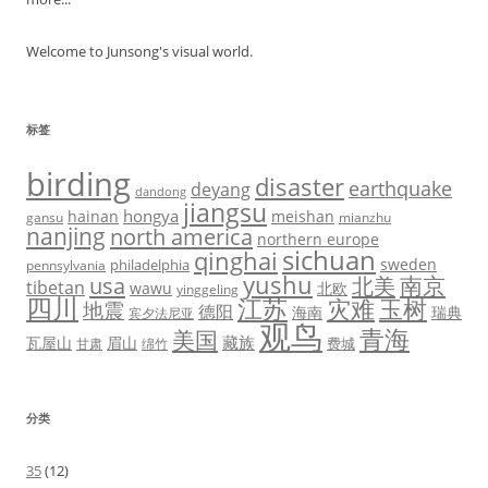
Welcome to Junsong's visual world.
标签
birding
disaster
earthquake
deyang
dandong
jiangsu
hongya
hainan
meishan
gansu
mianzhu
nanjing
north america
northern europe
sichuan
qinghai
sweden
philadelphia
pennsylvania
yushu
usa
北美
南京
tibetan
wawu
北欧
yinggeling
四川
江苏
灾难
玉树
地震
德阳
海南
瑞典
宾夕法尼亚
观鸟
青海
美国
藏族
瓦屋山
眉山
费城
甘肃
绵竹
分类
35
(12)