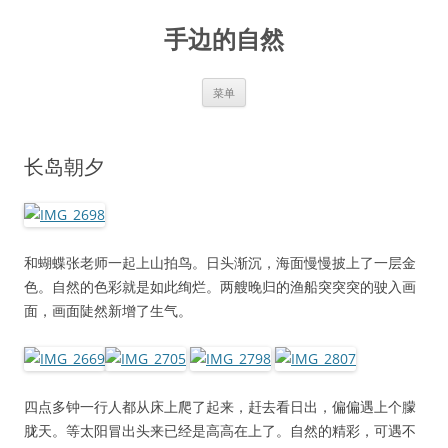
手边的自然
跳
菜单
至
正
文
长岛朝夕
和蝴蝶张老师一起上山拍鸟。日头渐沉，海面慢慢披上了一层金
色。自然的色彩就是如此绚烂。两艘晚归的渔船突突突的驶入画
面，画面陡然新增了生气。
四点多钟一行人都从床上爬了起来，赶去看日出，偏偏遇上个朦
胧天。等太阳冒出头来已经是高高在上了。自然的精彩，可遇不