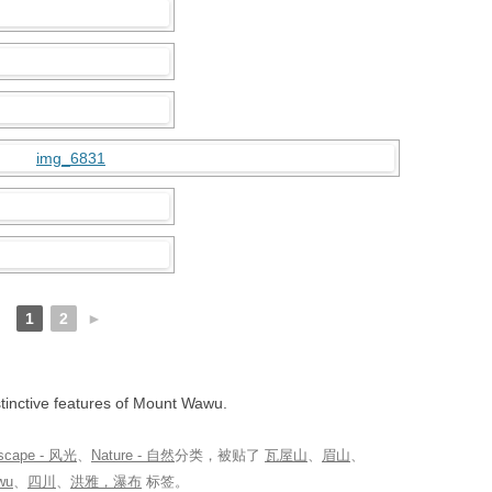
1
2
►
stinctive features of Mount Wawu.
scape - 风光
、
Nature - 自然
分类，被贴了
瓦屋山
、
眉山
、
wu
、
四川
、
洪雅，瀑布
标签。