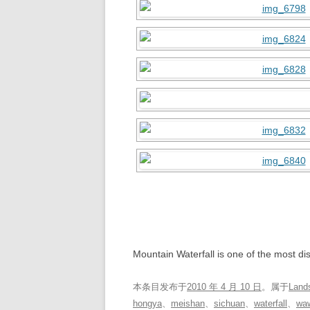
Mountain Waterfall is one of the most di
本条目发布于
2010 年 4 月 10 日
。属于
Land
hongya
、
meishan
、
sichuan
、
waterfall
、
wa