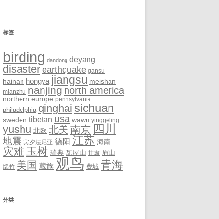
标签
birding
deyang
dandong
disaster
earthquake
gansu
jiangsu
hongya
hainan
meishan
nanjing
north america
mianzhu
northern europe
pennsylvania
sichuan
qinghai
philadelphia
usa
tibetan
sweden
wawu
yinggeling
四川
yushu
南京
北美
北欧
江苏
地震
德阳
海南
宾夕法尼亚
灾难
玉树
瑞典
瓦屋山
眉山
甘肃
观鸟
青海
美国
藏族
费城
绵竹
分类