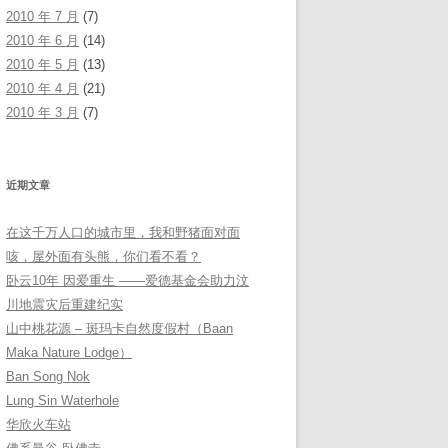
2010 年 7 月
(7)
2010 年 6 月
(14)
2010 年 5 月
(13)
2010 年 4 月
(21)
2010 年 3 月
(7)
近期文章
在这千万人口的城市里，我和野猪面对面
咳，屋外面有头熊，你们看不看？
卧云10年 因爱重生 ——爱德基金会助力汶
川地震灾后重建纪实
山中桃花源 – 斑玛卡自然度假村（Baan
Maka Nature Lodge）
Ban Song Nok
Lung Sin Waterhole
华欣火车站