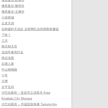
佛系曼谷-卧佛寺
佛系曼谷-黎明寺
佛系曼谷-玉佛寺
小游蓉城
云龙天池
在静谧的天池边 这群网红自然观察家邂逅
了蛤？
三月
南京朝天宫
戊戌年秦淮灯会
雨后清晨
石塘人家
中山植物园
十年
川博
太平玄武
沙巴在眼前 – 亚庇市立清真寺 Kota
Kinabalu City Mosque
沙巴在眼前 – 丹绒亚路海滩 Tanjung Aru