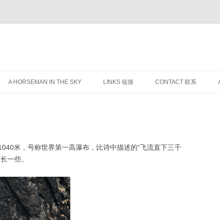
跳
至
A HORSEMAN IN THE SKY
LINKS 链接
CONTACT 联系
正
文
040米，号称世界第一高瀑布，比诗中描述的“飞流直下三千
更长一些。