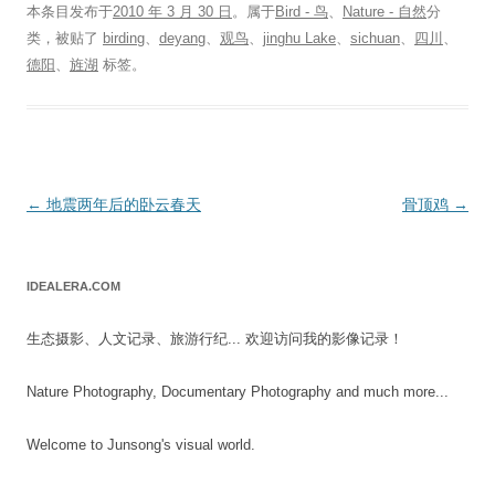
本条目发布于
2010 年 3 月 30 日
。属于
Bird - 鸟
、
Nature - 自然
分
类，被贴了
birding
、
deyang
、
观鸟
、
jinghu Lake
、
sichuan
、
四川
、
德阳
、
旌湖
标签。
文
←
地震两年后的卧云春天
骨顶鸡
→
章
导
IDEALERA.COM
航
生态摄影、人文记录、旅游行纪... 欢迎访问我的影像记录！
Nature Photography, Documentary Photography and much more...
Welcome to Junsong's visual world.