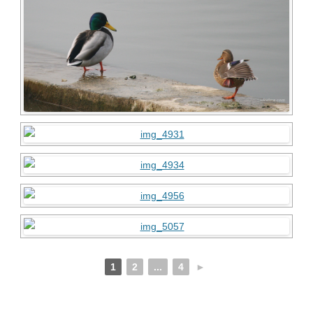
1
2
...
4
►