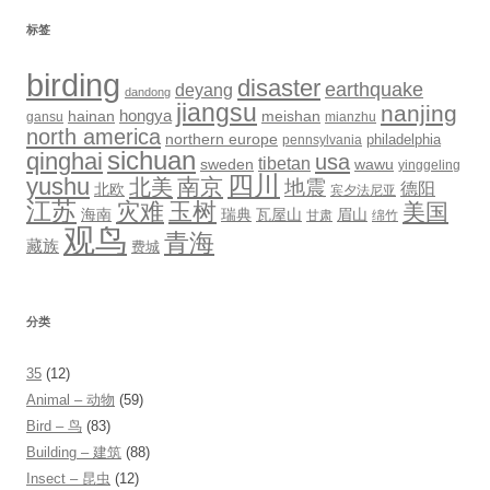
标签
birding
disaster
earthquake
deyang
dandong
jiangsu
nanjing
hongya
hainan
meishan
gansu
mianzhu
north america
northern europe
philadelphia
pennsylvania
sichuan
qinghai
usa
tibetan
sweden
wawu
yinggeling
四川
yushu
南京
北美
地震
德阳
北欧
宾夕法尼亚
江苏
灾难
玉树
美国
海南
瑞典
瓦屋山
眉山
甘肃
绵竹
观鸟
青海
藏族
费城
分类
35
(12)
Animal – 动物
(59)
Bird – 鸟
(83)
Building – 建筑
(88)
Insect – 昆虫
(12)