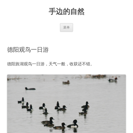
手边的自然
跳
菜单
至
正
文
德阳观鸟一日游
德阳旌湖观鸟一日游，天气一般，收获还不错。