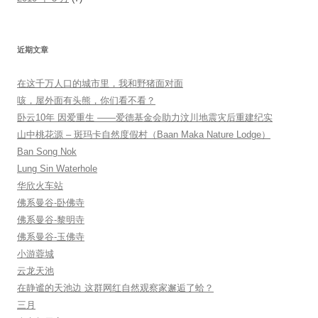
近期文章
在这千万人口的城市里，我和野猪面对面
咳，屋外面有头熊，你们看不看？
卧云10年 因爱重生 ——爱德基金会助力汶川地震灾后重建纪实
山中桃花源 – 斑玛卡自然度假村（Baan Maka Nature Lodge）
Ban Song Nok
Lung Sin Waterhole
华欣火车站
佛系曼谷-卧佛寺
佛系曼谷-黎明寺
佛系曼谷-玉佛寺
小游蓉城
云龙天池
在静谧的天池边 这群网红自然观察家邂逅了蛤？
三月