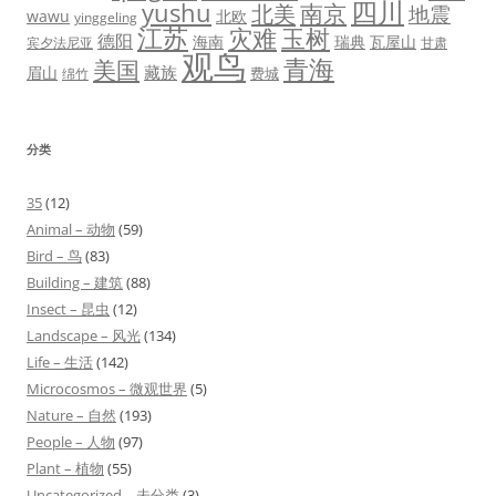
四川
yushu
北美
南京
地震
wawu
北欧
yinggeling
江苏
灾难
玉树
德阳
海南
瑞典
瓦屋山
宾夕法尼亚
甘肃
观鸟
青海
美国
藏族
眉山
费城
绵竹
分类
35
(12)
Animal – 动物
(59)
Bird – 鸟
(83)
Building – 建筑
(88)
Insect – 昆虫
(12)
Landscape – 风光
(134)
Life – 生活
(142)
Microcosmos – 微观世界
(5)
Nature – 自然
(193)
People – 人物
(97)
Plant – 植物
(55)
Uncategorized – 未分类
(3)