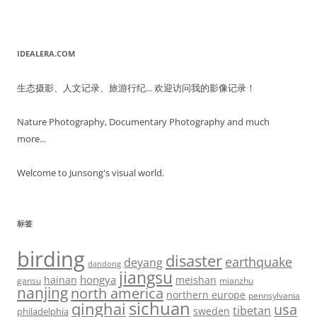
IDEALERA.COM
生态摄影、人文记录、旅游行纪... 欢迎访问我的影像记录！
Nature Photography, Documentary Photography and much
more...
Welcome to Junsong's visual world.
标签
birding
disaster
earthquake
deyang
dandong
jiangsu
hongya
hainan
meishan
gansu
mianzhu
nanjing
north america
northern europe
pennsylvania
sichuan
qinghai
usa
tibetan
sweden
philadelphia