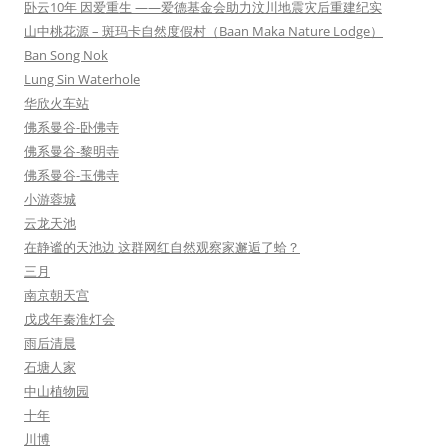
卧云10年 因爱重生 ——爱德基金会助力汶川地震灾后重建纪实
山中桃花源 – 斑玛卡自然度假村（Baan Maka Nature Lodge）
Ban Song Nok
Lung Sin Waterhole
华欣火车站
佛系曼谷-卧佛寺
佛系曼谷-黎明寺
佛系曼谷-玉佛寺
小游蓉城
云龙天池
在静谧的天池边 这群网红自然观察家邂逅了蛤？
三月
南京朝天宫
戊戌年秦淮灯会
雨后清晨
石塘人家
中山植物园
十年
川博