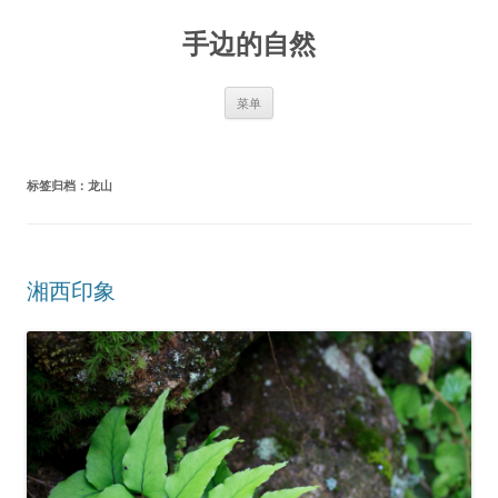
手边的自然
跳
菜单
至
正
文
标签归档：
龙山
湘西印象