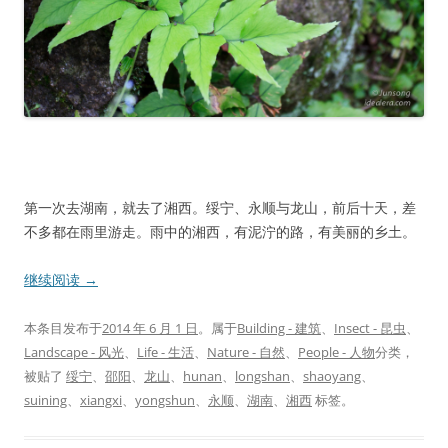
第一次去湖南，就去了湘西。绥宁、永顺与龙山，前后十天，差
不多都在雨里游走。雨中的湘西，有泥泞的路，有美丽的乡土。
继续阅读
→
本条目发布于
2014 年 6 月 1 日
。属于
Building - 建筑
、
Insect - 昆虫
、
Landscape - 风光
、
Life - 生活
、
Nature - 自然
、
People - 人物
分类，
被贴了
绥宁
、
邵阳
、
龙山
、
hunan
、
longshan
、
shaoyang
、
suining
、
xiangxi
、
yongshun
、
永顺
、
湖南
、
湘西
标签。