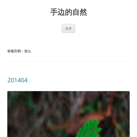
手边的自然
跳
菜单
至
正
文
标签归档：
老山
201404