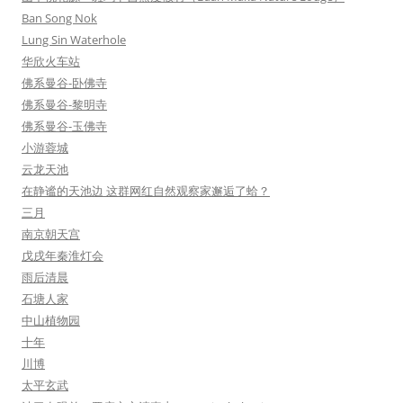
Ban Song Nok
Lung Sin Waterhole
华欣火车站
佛系曼谷-卧佛寺
佛系曼谷-黎明寺
佛系曼谷-玉佛寺
小游蓉城
云龙天池
在静谧的天池边 这群网红自然观察家邂逅了蛤？
三月
南京朝天宫
戊戌年秦淮灯会
雨后清晨
石塘人家
中山植物园
十年
川博
太平玄武