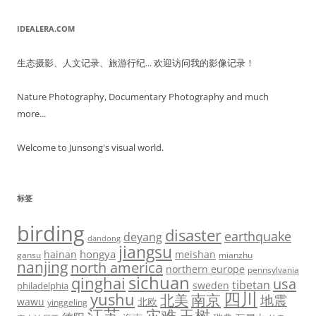
IDEALERA.COM
生态摄影、人文记录、旅游行纪... 欢迎访问我的影像记录！
Nature Photography, Documentary Photography and much
more...
Welcome to Junsong's visual world.
标签
birding
disaster
earthquake
deyang
dandong
jiangsu
hongya
hainan
meishan
gansu
mianzhu
nanjing
north america
northern europe
pennsylvania
sichuan
qinghai
usa
tibetan
sweden
philadelphia
四川
yushu
北美
南京
地震
wawu
北欧
yinggeling
江苏
灾难
玉树