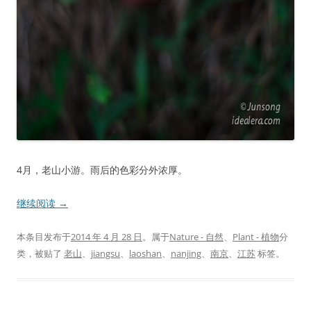
4月，老山小游。雨后的色彩分外浓厚。
继续阅读
→
本条目发布于
2014 年 4 月 28 日
。属于
Nature - 自然
、
Plant - 植物
分
类，被贴了
老山
、
jiangsu
、
laoshan
、
nanjing
、
南京
、
江苏
标签。