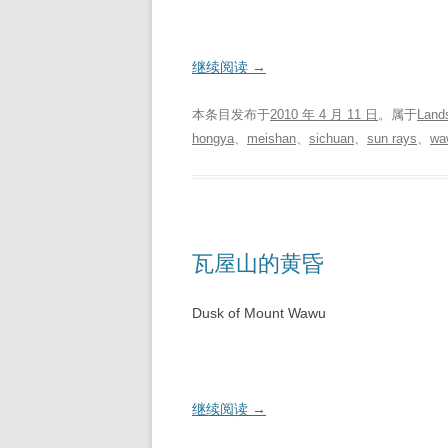
继续阅读
→
本条目发布于
2010 年 4 月 11 日
。属于
Land
hongya
、
meishan
、
sichuan
、
sun rays
、
wa
瓦屋山的黄昏
Dusk of Mount Wawu
继续阅读
→