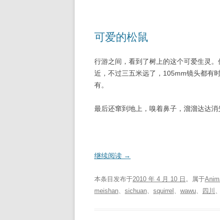
可爱的松鼠
行游之间，看到了树上的这个可爱生灵。
近，不过三五米远了，105mm镜头都有
有。
最后还窜到地上，嗅着鼻子，溜溜达达消
继续阅读
→
本条目发布于
2010 年 4 月 10 日
。属于
Anim
meishan
、
sichuan
、
squirrel
、
wawu
、
四川