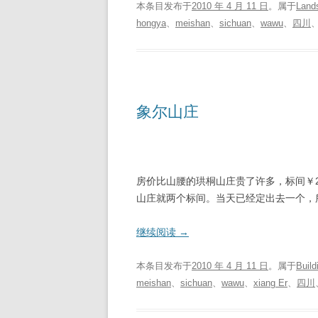
本条目发布于
2010 年 4 月 11 日
。属于
Land
hongya
、
meishan
、
sichuan
、
wawu
、
四川
象尔山庄
房价比山腰的珙桐山庄贵了许多，标间￥
山庄就两个标间。当天已经定出去一个，
继续阅读
→
本条目发布于
2010 年 4 月 11 日
。属于
Buil
meishan
、
sichuan
、
wawu
、
xiang Er
、
四川