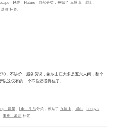
scape - 风光
、
Nature - 自然
分类，被贴了
瓦屋山
、
眉山
、
、
洪雅
标签。
270，不讲价，服务员说，象尔山庄大多是五六人间，整个
所以这仅有的一个不住还没得住了。
ding - 建筑
、
Life - 生活
分类，被贴了
瓦屋山
、
眉山
、
hongya
、
、
洪雅，象尔
标签。