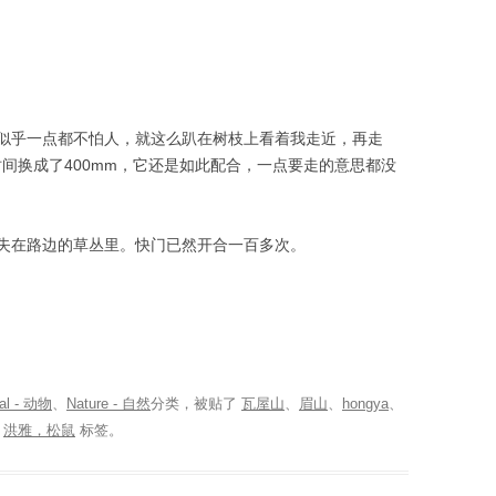
似乎一点都不怕人，就这么趴在树枝上看着我走近，再走
时间换成了400mm，它还是如此配合，一点要走的意思都没
失在路边的草丛里。快门已然开合一百多次。
al - 动物
、
Nature - 自然
分类，被贴了
瓦屋山
、
眉山
、
hongya
、
、
洪雅，松鼠
标签。