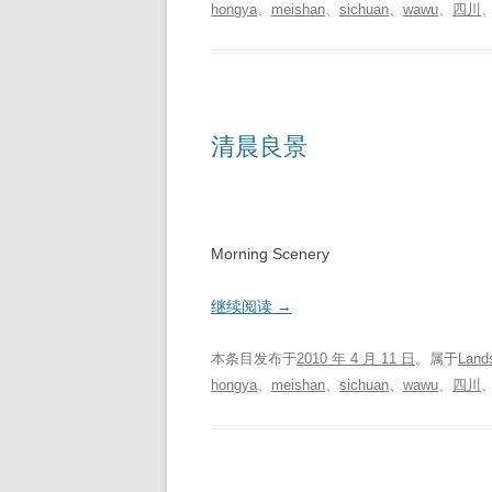
hongya
、
meishan
、
sichuan
、
wawu
、
四川
清晨良景
Morning Scenery
继续阅读
→
本条目发布于
2010 年 4 月 11 日
。属于
Land
hongya
、
meishan
、
sichuan
、
wawu
、
四川