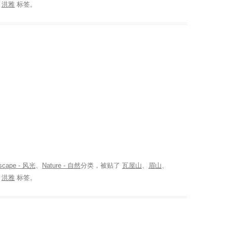
、
洪雅
标签。
scape - 风光
、
Nature - 自然
分类，被贴了
瓦屋山
、
眉山
、
、
洪雅
标签。