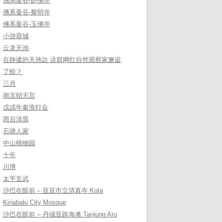
佛系曼谷-卧佛寺
佛系曼谷-黎明寺
佛系曼谷-玉佛寺
小游蓉城
云龙天池
在静谧的天池边 这群网红自然观察家邂逅
了蛤？
三月
南京朝天宫
戊戌年秦淮灯会
雨后清晨
石塘人家
中山植物园
十年
川博
太平玄武
沙巴在眼前 – 亚庇市立清真寺 Kota
Kinabalu City Mosque
沙巴在眼前 – 丹绒亚路海滩 Tanjung Aru