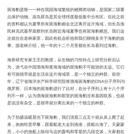
斑海豹是唯一一种在我国海域繁殖的鳍脚类动物，是国家二级重
点保护动物。庙岛群岛是其全球纬度最低集中分布区。在此之前
的资料都认为夏季所有斑海豹都会北迁离开这片海域，但长岛渔
民林克武最早观察到长岛附近海域夏季也有斑海豹栖息。我们这
次就住在老林家里，因此有机会听他和我们聊很多关于海豹的故
事。据老林介绍，他一年的十二个月里都在长岛看到过海豹。
海兽研究专家王丕烈教授，从生物的习性特点上研究分析后认
为，游弋在中国渤海和黄海海域的斑海豹不可能游的太远。它们
有可能很早就是生活在这片海域里，是一个独立的种群。前些
年，辽宁省海洋水产科学研究院将渤海斑海豹的DNA分子序列与
俄罗斯、日本海的斑海豹进行了比对，在分子序列上有十八个序
列不一样，认为渤海斑海豹和那里的斑海豹没有基因联系，也就
是说没有杂交，是很早就分离出来的一个独立的种群。
为了拍摄温暖晨光下斑海豹，我们清晨三点五十就从床上爬了起
来，匆匆吃罢早餐，跟着船老大走到渔港，搭船出海了。天蒙蒙
亮，小小的渔船上除却马达的轰鸣和零星的几段交谈，大家都在