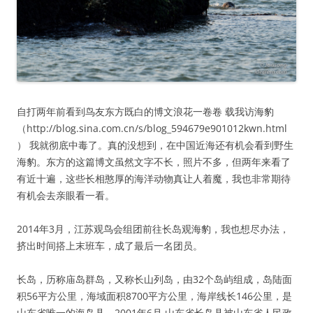
自打两年前看到鸟友东方既白的博文
浪花一卷卷 载我访海豹
（http://blog.sina.com.cn/s/blog_594679e901012kwn.html
） 我就彻底中毒了。真的没想到，在中国近海还有机会看到野生
海豹。东方的这篇博文虽然文字不长，照片不多，但两年来看了
有近十遍，这些长相憨厚的海洋动物真让人着魔，我也非常期待
有机会去亲眼看一看。
2014年3月，江苏观鸟会组团前往长岛观海豹，我也想尽办法，
挤出时间搭上末班车，成了最后一名团员。
长岛，历称庙岛群岛，又称长山列岛，由32个岛屿组成，岛陆面
积56平方公里，海域面积8700平方公里，海岸线长146公里，是
山东省唯一的海岛县。2001年6月,山东省长岛县被山东省人民政