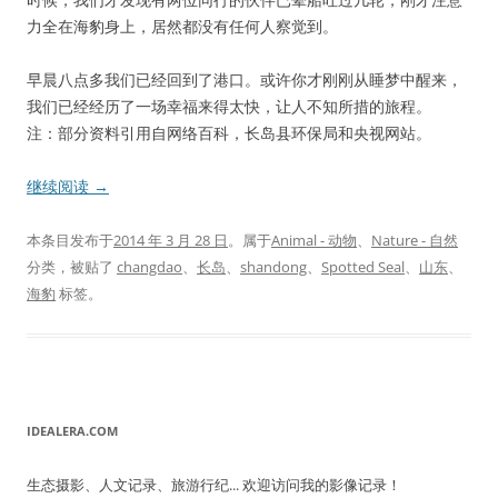
力全在海豹身上，居然都没有任何人察觉到。
早晨八点多我们已经回到了港口。或许你才刚刚从睡梦中醒来，
我们已经经历了一场幸福来得太快，让人不知所措的旅程。
注：部分资料引用自网络百科，长岛县环保局和央视网站。
继续阅读
→
本条目发布于
2014 年 3 月 28 日
。属于
Animal - 动物
、
Nature - 自然
分类，被贴了
changdao
、
长岛
、
shandong
、
Spotted Seal
、
山东
、
海豹
标签。
IDEALERA.COM
生态摄影、人文记录、旅游行纪... 欢迎访问我的影像记录！