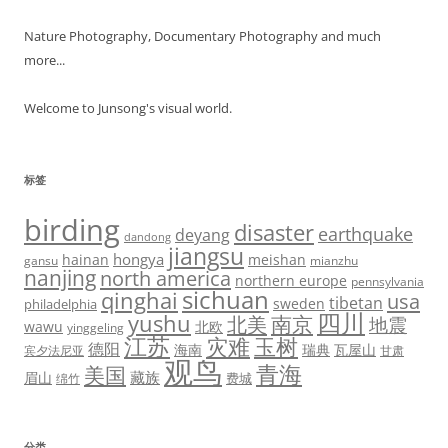
Nature Photography, Documentary Photography and much
more...
Welcome to Junsong's visual world.
标签
birding
disaster
earthquake
deyang
dandong
jiangsu
hongya
hainan
meishan
gansu
mianzhu
nanjing
north america
northern europe
pennsylvania
sichuan
qinghai
usa
tibetan
sweden
philadelphia
四川
yushu
北美
南京
地震
wawu
北欧
yinggeling
江苏
灾难
玉树
德阳
海南
瑞典
瓦屋山
宾夕法尼亚
甘肃
观鸟
青海
美国
藏族
眉山
费城
绵竹
分类