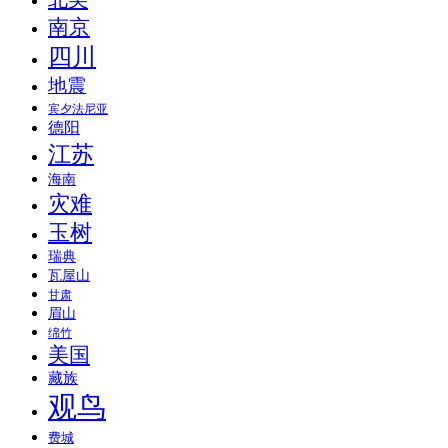
南京
四川
地震
宾夕法尼亚
德阳
江苏
海南
灾难
玉树
瑞典
瓦屋山
甘肃
眉山
绵竹
美国
藏族
观鸟
费城