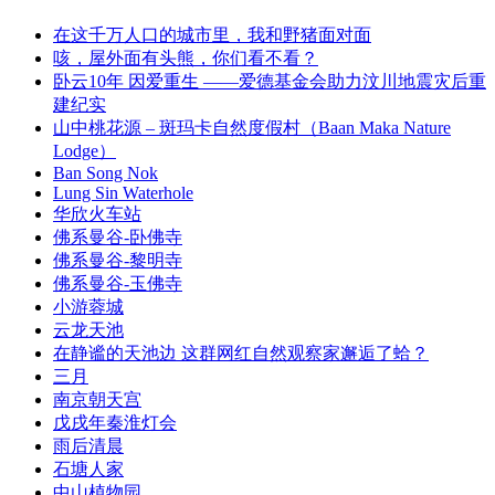
在这千万人口的城市里，我和野猪面对面
咳，屋外面有头熊，你们看不看？
卧云10年 因爱重生 ——爱德基金会助力汶川地震灾后重
建纪实
山中桃花源 – 斑玛卡自然度假村（Baan Maka Nature
Lodge）
Ban Song Nok
Lung Sin Waterhole
华欣火车站
佛系曼谷-卧佛寺
佛系曼谷-黎明寺
佛系曼谷-玉佛寺
小游蓉城
云龙天池
在静谧的天池边 这群网红自然观察家邂逅了蛤？
三月
南京朝天宫
戊戌年秦淮灯会
雨后清晨
石塘人家
中山植物园