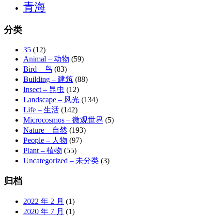
青海
分类
35
(12)
Animal – 动物
(59)
Bird – 鸟
(83)
Building – 建筑
(88)
Insect – 昆虫
(12)
Landscape – 风光
(134)
Life – 生活
(142)
Microcosmos – 微观世界
(5)
Nature – 自然
(193)
People – 人物
(97)
Plant – 植物
(55)
Uncategorized – 未分类
(3)
归档
2022 年 2 月
(1)
2020 年 7 月
(1)