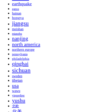
earthquake
gansu
hainan
hongya
jiangsu
meishan
mianzhu
nanjing
north america
northern europe
pennsylvania
philadelphia
qinghai
sichuan
sweden
tibetan
usa
wawu
yinggeling
yushu
北欧
北美