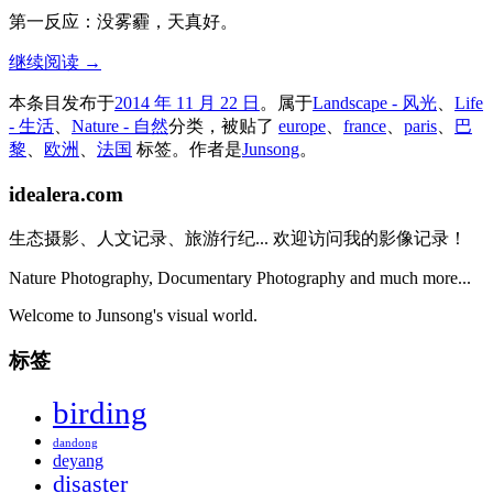
第一反应：没雾霾，天真好。
继续阅读
→
本条目发布于
2014 年 11 月 22 日
。属于
Landscape - 风光
、
Life
- 生活
、
Nature - 自然
分类，被贴了
europe
、
france
、
paris
、
巴
黎
、
欧洲
、
法国
标签。
作者是
Junsong
。
idealera.com
生态摄影、人文记录、旅游行纪... 欢迎访问我的影像记录！
Nature Photography, Documentary Photography and much more...
Welcome to Junsong's visual world.
标签
birding
dandong
deyang
disaster