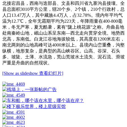
北接宕昌县，西南与迭部县、文县和四川省九寨沟县接壤。全
县总面积3010平方公里，辖20个乡、2个镇，210个行政村，总
人口13.47万人，其中藏族4.4万人，占32.78%。境内年平均气
温为12.7℃，全年无霜期平均为223天，年降雨量在400-800毫
米，冬无严寒，夏无酷暑，素有”陇上桃花源”之称。舟曲县地
处南秦岭山地，岷山山系呈东南—西北走向贯穿全境。地势西
北高，东南低。白龙江谷地海拔较低，其高度在1200米左右，
南北两则的山地高峰可达4000米以上。县境内山峦重叠，沟壑
纵横，地形复杂，是典型的高山峡谷区。山高、谷深、石头
多、坡陡、土薄、水流急，荒山荒坡水土流失、泥石流、滑坡
严重是舟曲的自然现状。
[Show as slideshow 查看幻灯片]