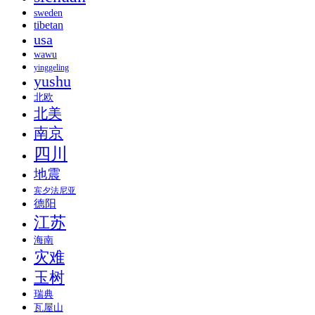
sweden
tibetan
usa
wawu
yinggeling
yushu
北欧
北美
南京
四川
地震
宾夕法尼亚
德阳
江苏
海南
灾难
玉树
瑞典
瓦屋山