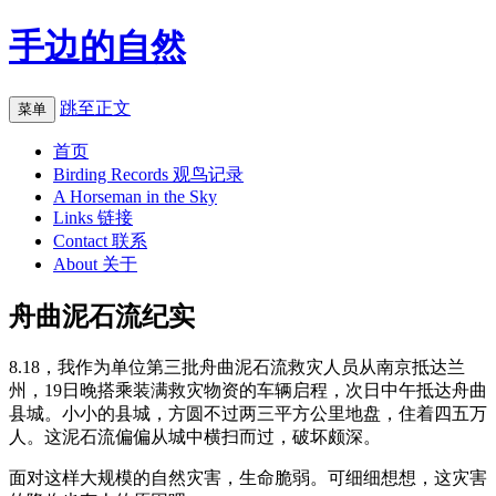
手边的自然
跳至正文
菜单
首页
Birding Records 观鸟记录
A Horseman in the Sky
Links 链接
Contact 联系
About 关于
舟曲泥石流纪实
8.18，我作为单位第三批舟曲泥石流救灾人员从南京抵达兰
州，19日晚搭乘装满救灾物资的车辆启程，次日中午抵达舟曲
县城。小小的县城，方圆不过两三平方公里地盘，住着四五万
人。这泥石流偏偏从城中横扫而过，破坏颇深。
面对这样大规模的自然灾害，生命脆弱。可细细想想，这灾害