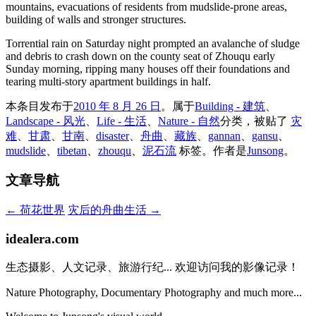
mountains, evacuations of residents from mudslide-prone areas,
building of walls and stronger structures.
Torrential rain on Saturday night prompted an avalanche of sludge
and debris to crash down on the county seat of Zhouqu early
Sunday morning, ripping many houses off their foundations and
tearing multi-story apartment buildings in half.
本条目发布于
2010 年 8 月 26 日
。属于
Building - 建筑
、
Landscape - 风光
、
Life - 生活
、
Nature - 自然
分类，被贴了
灾
难
、
甘肃
、
甘南
、
disaster
、
舟曲
、
藏族
、
gannan
、
gansu
、
mudslide
、
tibetan
、
zhouqu
、
泥石流
标签。
作者是
Junsong
。
文章导航
←
荷花世界
灾后的舟曲生活
→
idealera.com
生态摄影、人文记录、旅游行纪... 欢迎访问我的影像记录！
Nature Photography, Documentary Photography and much more...