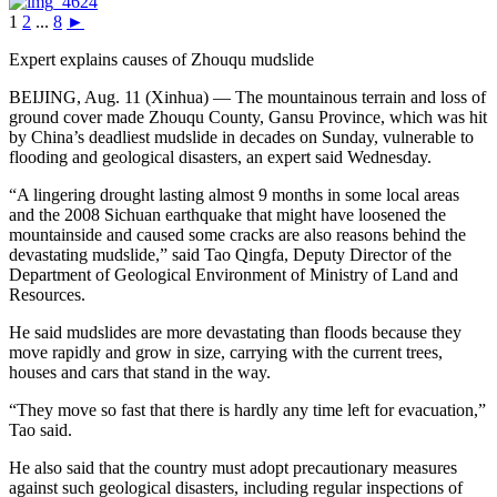
1
2
...
8
►
Expert explains causes of Zhouqu mudslide
BEIJING, Aug. 11 (Xinhua) — The mountainous terrain and loss of
ground cover made Zhouqu County, Gansu Province, which was hit
by China’s deadliest mudslide in decades on Sunday, vulnerable to
flooding and geological disasters, an expert said Wednesday.
“A lingering drought lasting almost 9 months in some local areas
and the 2008 Sichuan earthquake that might have loosened the
mountainside and caused some cracks are also reasons behind the
devastating mudslide,” said Tao Qingfa, Deputy Director of the
Department of Geological Environment of Ministry of Land and
Resources.
He said mudslides are more devastating than floods because they
move rapidly and grow in size, carrying with the current trees,
houses and cars that stand in the way.
“They move so fast that there is hardly any time left for evacuation,”
Tao said.
He also said that the country must adopt precautionary measures
against such geological disasters, including regular inspections of