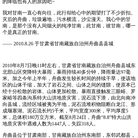
的降临也有人的原因吧~
我对甘南一直心有向往，此行却给心中的期望打了不少折扣。
灾后的舟曲，垃圾遍地，污水横流，沙尘漫天。我心中的甘
南，是那个没有人间烟火的纯净甘南，此甘南，彼甘南，哪一
个是真正的甘南。
—— 2010.8.26 于甘肃省甘南藏族自治州舟曲县县城
2010年8月7日晚11时左右，甘肃省甘南藏族自治州舟曲县城东
北部山区突降特大暴雨，暴雨持续40多分钟，降雨量达97毫
米。加之今年上半年，舟曲发生较长时间的持续干旱，使该地
区的山体干缩，加大了岩石之间、山体之间的缝隙，使原本已
经十分松散的岩体、山体更加松散。暴雨直接触发三眼峪、罗
家峪等四条沟系特大山洪地质灾害，泥石流下泄，由北向南冲
向县城，流经区域被夷为平地，泥石流堆积物阻断白龙江、形
成堰塞湖。泥石流长约5千米，平均宽度300米，平均厚度5
米，总体积180万立方米。截至8月24日，舟曲“8.8”特大山洪
地质灾害中遇难人数为1447人，失踪318人。
舟曲县位于甘肃南部，甘南藏族自治州东南部，东邻武都县，