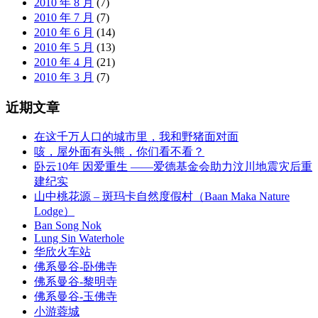
2010 年 8 月
(7)
2010 年 7 月
(7)
2010 年 6 月
(14)
2010 年 5 月
(13)
2010 年 4 月
(21)
2010 年 3 月
(7)
近期文章
在这千万人口的城市里，我和野猪面对面
咳，屋外面有头熊，你们看不看？
卧云10年 因爱重生 ——爱德基金会助力汶川地震灾后重
建纪实
山中桃花源 – 斑玛卡自然度假村（Baan Maka Nature
Lodge）
Ban Song Nok
Lung Sin Waterhole
华欣火车站
佛系曼谷-卧佛寺
佛系曼谷-黎明寺
佛系曼谷-玉佛寺
小游蓉城