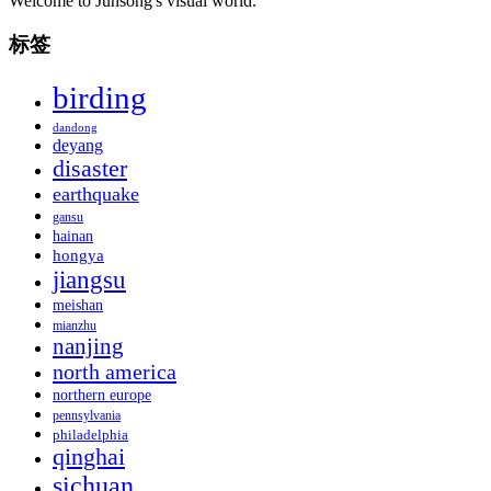
Welcome to Junsong's visual world.
标签
birding
dandong
deyang
disaster
earthquake
gansu
hainan
hongya
jiangsu
meishan
mianzhu
nanjing
north america
northern europe
pennsylvania
philadelphia
qinghai
sichuan